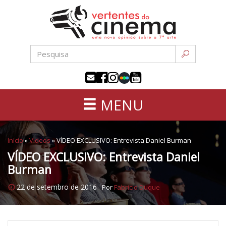
Uma
Pular
nova
para
opinião
o
sobre
conteúdo
a
sétima
arte
MENU
Início
»
Vídeos
»
VÍDEO EXCLUSIVO: Entrevista Daniel Burman
VÍDEO EXCLUSIVO: Entrevista Daniel
Burman
22 de setembro de 2016
Por
Fabricio Duque