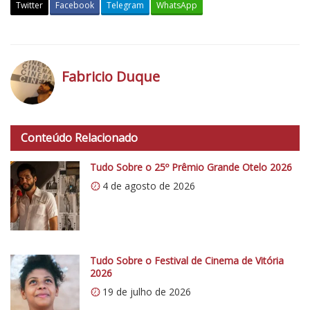
Twitter
Facebook
Telegram
WhatsApp
V
Í
D
Fabricio Duque
E
O
h
E
t
X
Conteúdo Relacionado
t
C
p
Tudo Sobre o 25º Prêmio Grande Otelo 2026
L
s
U
4 de agosto de 2026
:
S
/
I
/
V
i
O
0
Tudo Sobre o Festival de Cinema de Vitória
:
2026
.
E
19 de julho de 2026
w
n