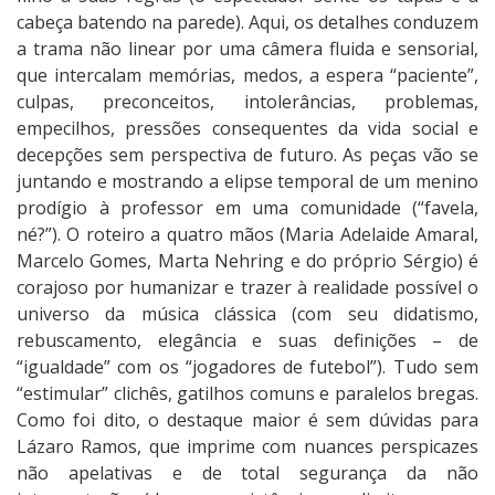
cabeça batendo na parede). Aqui, os detalhes conduzem
a trama não linear por uma câmera fluida e sensorial,
que intercalam memórias, medos, a espera “paciente”,
culpas, preconceitos, intolerâncias, problemas,
empecilhos, pressões consequentes da vida social e
decepções sem perspectiva de futuro. As peças vão se
juntando e mostrando a elipse temporal de um menino
prodígio à professor em uma comunidade (“favela,
né?”). O roteiro a quatro mãos (Maria Adelaide Amaral,
Marcelo Gomes, Marta Nehring e do próprio Sérgio) é
corajoso por humanizar e trazer à realidade possível o
universo da música clássica (com seu didatismo,
rebuscamento, elegância e suas definições – de
“igualdade” com os “jogadores de futebol”). Tudo sem
“estimular” clichês, gatilhos comuns e paralelos bregas.
Como foi dito, o destaque maior é sem dúvidas para
Lázaro Ramos, que imprime com nuances perspicazes
não apelativas e de total segurança da não