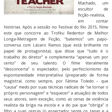
m
Machado, um
o
escultor de
s
ficção-realista,
J
em contar
u
histórias. Após a sessão no Festival do Rio 2015, filme
n
este que concorre ao Troféu Redentor de Melhor
t
Longa-Metragem de Ficção, “batemos” um papo-
o
conversa com Lázaro Ramos (que está brilhante no
s
papel de protagonista), que disse que “tudo é o
trabalho do diretor” e complementa “apenas um por
cento” de seu talento. O filme literalmente
“desconcerta” o espectador, pelo perfeccionismo da
espontaneidade interpretativa (preparado de forma
magistral, como sempre, por Fátima Toledo – que
“causa” medo por suas técnicas radicais de “se tornar o
próprio personagem” e “esquecer” a atuação) de todos
seus atores, sem exceção, como as cenas de violência
realista da briga na escola e a do pai que “obriga” o
filho a suas regras (o espectador sente os tapas e a