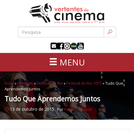
Uma
Pular
nova
para
opinião
o
sobre
conteúdo
a
sétima
arte
MENU
Início
»
Festivais
»
Festival do Rio
»
Festival do Rio 2015
»
Tudo Que
Aprendemos Juntos
Tudo Que Aprendemos Juntos
13 de outubro de 2015
Por
Fabricio Duque