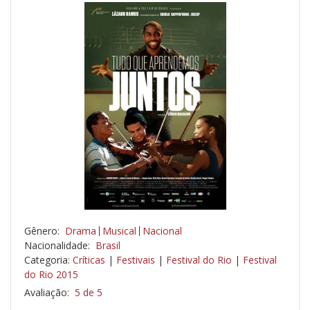
Gênero:
Drama
Musical
Nacional
Nacionalidade:
Brasil
Categoria:
Críticas
|
Festivais
|
Festival do Rio
|
Festival
do Rio 2015
Avaliação:
5 de 5