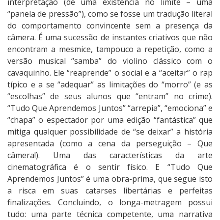
interpretação (de uma existência no limite – uma
“panela de pressão”), como se fosse um tradução literal
do comportamento convincente sem a presença da
câmera. É uma sucessão de instantes criativos que não
encontram a mesmice, tampouco a repetição, como a
versão musical “samba” do violino clássico com o
cavaquinho. Ele “reaprende” o social e a “aceitar” o rap
típico e a se “adequar” as limitações do “morro” (e as
“escolhas” de seus alunos que “entram” no crime).
“Tudo Que Aprendemos Juntos” “arrepia”, “emociona” e
“chapa” o espectador por uma edição “fantástica” que
mitiga qualquer possibilidade de “se deixar” a história
apresentada (como a cena da perseguição – Que
câmera!). Uma das características da arte
cinematográfica é o sentir físico. E “Tudo Que
Aprendemos Juntos” é uma obra-prima, que segue isto
a risca em suas catarses libertárias e perfeitas
finalizações. Concluindo, o longa-metragem possui
tudo: uma parte técnica competente, uma narrativa