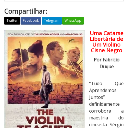
Compartilhar:
Twitter
Facebook
Telegram
WhatsApp
Uma Catarse
T
Libertária de
u
Um Violino
d
Cisne Negro
o
Por Fabricio
Q
Duque
u
e
A
“Tudo Que
p
Aprendemos
r
Juntos”
e
definidamente
n
corrobora a
d
maestria do
e
cineasta Sérgio