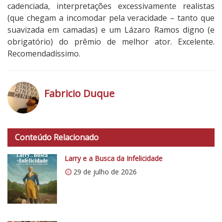
cadenciada, interpretações excessivamente realistas
(que chegam a incomodar pela veracidade – tanto que
suavizada em camadas) e um Lázaro Ramos digno (e
obrigatório) do prêmio de melhor ator. Excelente.
Recomendadíssimo.
5
N
o
Fabricio Duque
t
a
h
d
t
o
Conteúdo Relacionado
t
C
p
Larry e a Busca da Infelicidade
r
s
í
29 de julho de 2026
:
t
/
i
/
c
i
o