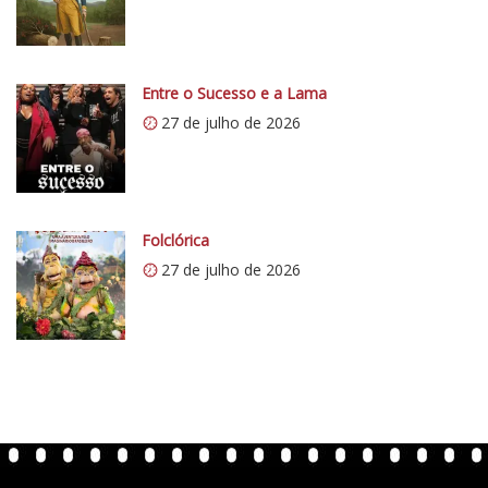
/
/
i
0
Entre o Sucesso e a Lama
.
27 de julho de 2026
w
p
.
c
o
Folclórica
m
27 de julho de 2026
/
v
e
r
t
e
n
t