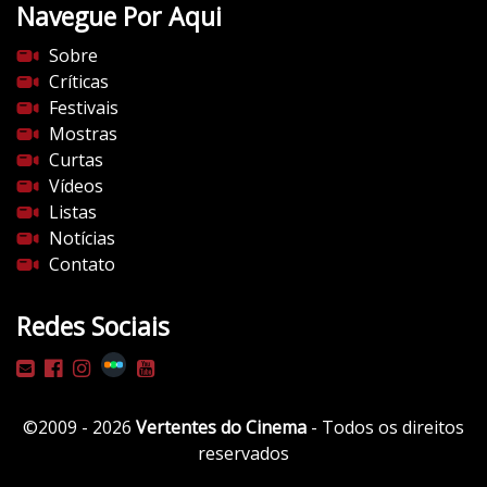
Navegue Por Aqui
e
s
Sobre
d
Críticas
o
Festivais
c
Mostras
i
Curtas
n
Vídeos
e
Listas
m
Notícias
a
Contato
.
c
Redes Sociais
o
m
/
w
©2009 - 2026
Vertentes do Cinema
- Todos os direitos
p
reservados
-
c