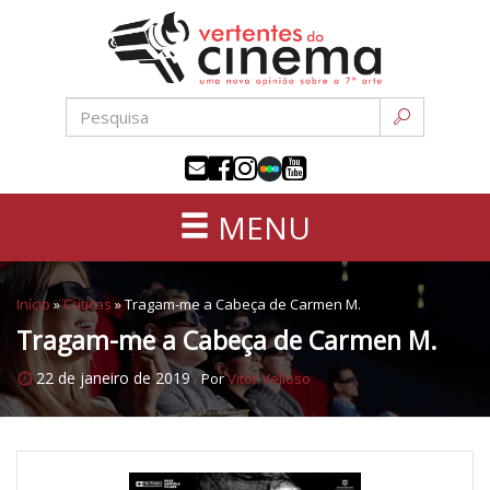
Uma
Pular
nova
para
opinião
o
sobre
conteúdo
a
sétima
arte
MENU
Início
»
Críticas
»
Tragam-me a Cabeça de Carmen M.
Tragam-me a Cabeça de Carmen M.
22 de janeiro de 2019
Por
Vitor Velloso