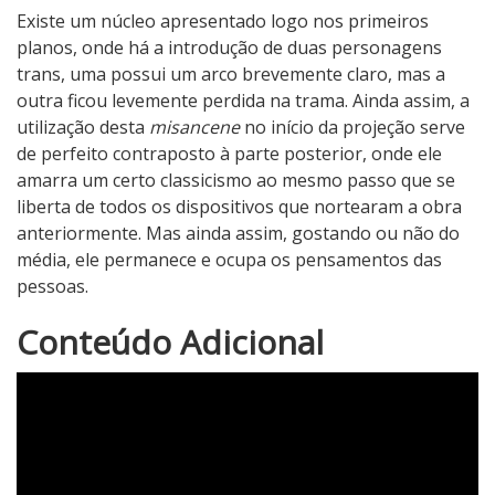
Existe um núcleo apresentado logo nos primeiros
planos, onde há a introdução de duas personagens
trans, uma possui um arco brevemente claro, mas a
outra ficou levemente perdida na trama. Ainda assim, a
utilização desta
misancene
no início da projeção serve
de perfeito contraposto à parte posterior, onde ele
amarra um certo classicismo ao mesmo passo que se
liberta de todos os dispositivos que nortearam a obra
anteriormente. Mas ainda assim, gostando ou não do
média, ele permanece e ocupa os pensamentos das
pessoas.
4
Conteúdo Adicional
N
o
t
a
d
o