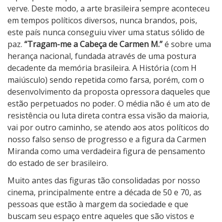
g
verve. Deste modo, a arte brasileira sempre aconteceu
a
em tempos políticos diversos, nunca brandos, pois,
m
este país nunca conseguiu viver uma status sólido de
-
paz.
“Tragam-me a Cabeça de Carmen M.”
é sobre uma
m
herança nacional, fundada através de uma postura
e
decadente da memória brasileira. A História (com H
a
maiúsculo) sendo repetida como farsa, porém, com o
C
desenvolvimento da proposta opressora daqueles que
a
estão perpetuados no poder. O média não é um ato de
b
resistência ou luta direta contra essa visão da maioria,
e
vai por outro caminho, se atendo aos atos políticos do
ç
nosso falso senso de progresso e a figura da Carmen
a
Miranda como uma verdadeira figura de pensamento
d
do estado de ser brasileiro.
e
Muito antes das figuras tão consolidadas por nosso
C
cinema, principalmente entre a década de 50 e 70, as
a
pessoas que estão à margem da sociedade e que
r
buscam seu espaço entre aqueles que são vistos e