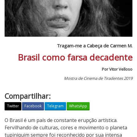
Tragam-me a Cabeça de Carmen M.
Brasil como farsa decadente
Por Vitor Velloso
Mostra de Cinema de Tiradentes 2019
Compartilhar:
Twitter
Facebook
Telegram
WhatsApp
T
O Brasil é um país de constante erupção artística.
r
Fervilhando de culturas, cores e movimento o planeta
a
tupiniquim sempre foi reconhecido por sua intensa