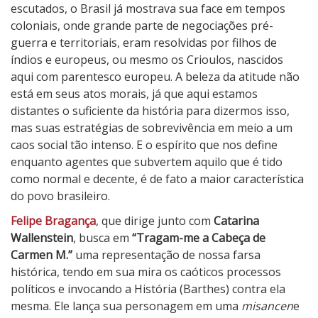
m
escutados, o Brasil já mostrava sua face em tempos
e
coloniais, onde grande parte de negociações pré-
n
guerra e territoriais, eram resolvidas por filhos de
M
índios e europeus, ou mesmo os Crioulos, nascidos
.
aqui com parentesco europeu. A beleza da atitude não
está em seus atos morais, já que aqui estamos
distantes o suficiente da história para dizermos isso,
mas suas estratégias de sobrevivência em meio a um
caos social tão intenso. E o espírito que nos define
enquanto agentes que subvertem aquilo que é tido
como normal e decente, é de fato a maior característica
do povo brasileiro.
Felipe Bragança
, que dirige junto com
Catarina
Wallenstein
, busca em
“Tragam-me a Cabeça de
Carmen M.”
uma representação de nossa farsa
histórica, tendo em sua mira os caóticos processos
políticos e invocando a História (Barthes) contra ela
mesma. Ele lança sua personagem em uma
misancen
e