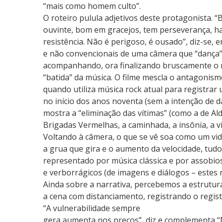
“mais como homem culto”.
O roteiro pulula adjetivos deste protagonista. 
ouvinte, bom em gracejos, tem perseverança, ha
resistência. Não é perigoso, é ousado”, diz-se,
e não convencionais de uma câmera que “dança
acompanhando, ora finalizando bruscamente o 
“batida” da música. O filme mescla o antagonism
quando utiliza música rock atual para registr
no início dos anos noventa (sem a intenção de d
mostra a “eliminação das vítimas” (como a de Al
Brigadas Vermelhas, a caminhada, a insônia, a v
Voltando à câmera, o que se vê soa como um vide
a grua que gira e o aumento da velocidade, tu
representado por música clássica e por assobios
e verborrágicos (de imagens e diálogos – estes
Ainda sobre a narrativa, percebemos a estrutur
a cena com distanciamento, registrando o regis
“A vulnerabilidade sempre
gera aumenta nos preços”, diz e complementa “N