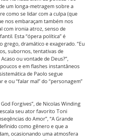
 de um longa-metragem sobre a
re como se lidar com a culpa (que
s que nos embaraçam também nos
l com ironia atroz, senso de
til. Esta “ópera política” é
o grego, dramático e exagerado. “Eu
os, subornos, tentativas de
? Acaso ou vontade de Deus?”,
 poucos e em flashes instantâneos
 sistemática de Paolo segue
ar e ou “falar mal” do “personagem”
y God Forgives”, de Nicolas Winding
escala seu ator favorito Toni
onseqências do Amor”, “A Grande
r definido como gênero e que a
odam, ocasionando uma atmosfera