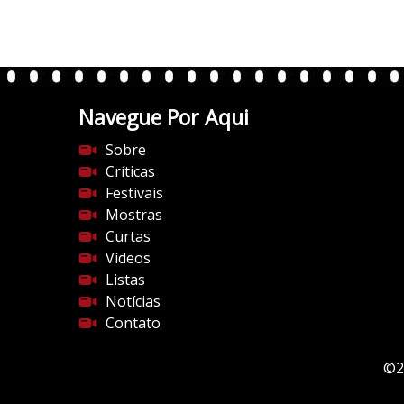
i
0
.
w
p
.
Navegue Por Aqui
c
Sobre
o
Críticas
m
Festivais
/
Mostras
v
Curtas
e
Vídeos
r
Listas
t
Notícias
e
Contato
n
t
e
©2
s