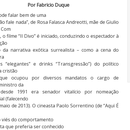
Por Fabricio Duque
ode falar bem de uma
ão fale nada”, de Rosa Falasca Andreotti, mãe de Giulio
. Com
, o filme “Il Divo” é iniciado, conduzindo o espectador à
ção
 da narrativa exótica surrealista – como a cena do
ra
s “elegantes” e drinks “Transgressão”) do político
 cristão
, que ocupou por diversos mandatos o cargo de
ministro da
e desde 1991 era senador vitalício por nomeação
al (falecendo
maio de 2013). O cineasta Paolo Sorrentino (de “Aqui É
lo viés do comportamento
sta que preferia ser conhecido