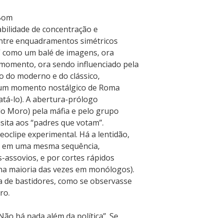
“Bom
bilidade de concentração e
 entre enquadramentos simétricos
” como um balé de imagens, ora
momento, ora sendo influenciado pela
o do moderno e do clássico,
ar um momento nostálgico de Roma
atá-lo). A abertura-prólogo
do Moro) pela máfia e pelo grupo
isita aos “padres que votam”.
oclipe experimental. Há a lentidão,
do em uma mesma sequência,
-assovios, e por cortes rápidos
 na maioria das vezes em monólogos).
a de bastidores, como se observasse
tro.
ão há nada além da política”. Se