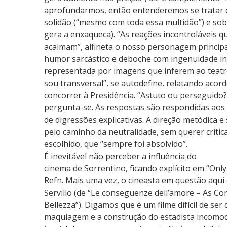
aprofundarmos, então entenderemos se tratar
solidão (“mesmo com toda essa multidão”) e sob
gera a enxaqueca). “As reações incontrolávei
acalmam”, alfineta o nosso personagem principa
humor sarcástico e deboche com ingenuidade infan
representada por imagens que inferem ao teatr
sou transversal”, se autodefine, relatando acord
concorrer à Presidência. “Astuto ou perseguido
pergunta-se. As respostas são respondidas aos
de digressões explicativas. A direção metódica e
pelo caminho da neutralidade, sem querer critic
escolhido, que “sempre foi absolvido”.
É inevitável não perceber a influência do
cinema de Sorrentino, ficando explícito em “Onl
Refn. Mais uma vez, o cineasta em questão aqui 
Servillo (de “Le conseguenze dell’amore – As C
Bellezza”). Digamos que é um filme difícil de se
maquiagem e a construção do estadista incom