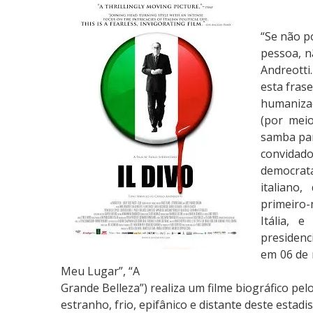
í
t
“Se não p
i
pessoa, n
c
Andreotti
a
esta frase
:
humaniza
O
(por meio
(
samba pa
I
convidado
L
democrata
)
italiano
D
primeiro-
i
Itália, 
v
presidenci
o
em 06 de 
Meu Lugar”, “A
Grande Belleza”) realiza um filme biográfico pe
estranho, frio, epifânico e distante deste estadi