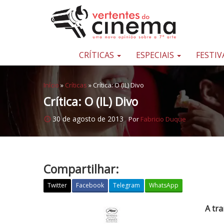
Pular para o conteúdo
Uma
nova
opinião
CRÍTICAS
ESPECIAIS
FESTIV
sobre
a
Início
»
Críticas
»
Crítica: O (IL) Divo
sétima
Crítica: O (IL) Divo
arte
30 de agosto de 2013
Por
Fabricio Duque
Compartilhar:
Twitter
Facebook
Telegram
WhatsApp
C
A tra
r