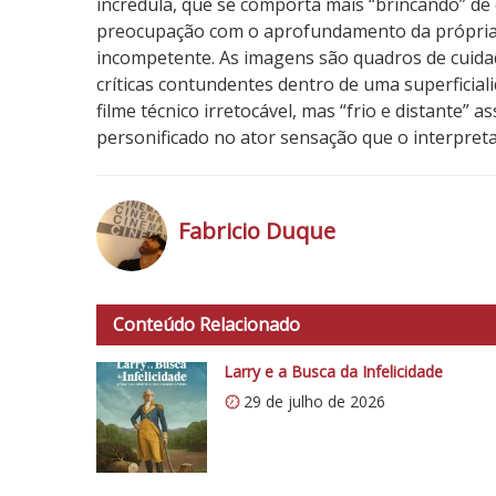
incrédula, que se comporta mais “brincando” d
preocupação com o aprofundamento da própria
incompetente. As imagens são quadros de cuida
críticas contundentes dentro de uma superficial
filme técnico irretocável, mas “frio e distante”
personificado no ator sensação que o interpre
Fabricio Duque
h
t
Conteúdo Relacionado
t
p
Larry e a Busca da Infelicidade
s
29 de julho de 2026
:
/
/