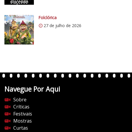
.
c
o
Folclórica
m
27 de julho de 2026
/
v
e
r
t
e
n
t
Navegue Por Aqui
e
s
Sobre
d
Críticas
o
Festivais
c
Mostras
i
Curtas
n