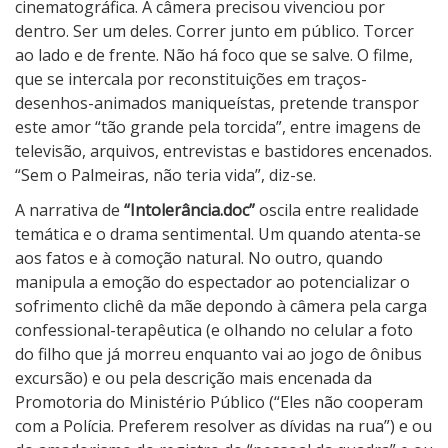
cinematográfica. A câmera precisou vivenciou por
dentro. Ser um deles. Correr junto em público. Torcer
ao lado e de frente. Não há foco que se salve. O filme,
que se intercala por reconstituições em traços-
desenhos-animados maniqueístas, pretende transpor
este amor “tão grande pela torcida”, entre imagens de
televisão, arquivos, entrevistas e bastidores encenados.
“Sem o Palmeiras, não teria vida”, diz-se.
A narrativa de
“Intolerância.doc”
oscila entre realidade
temática e o drama sentimental. Um quando atenta-se
aos fatos e à comoção natural. No outro, quando
manipula a emoção do espectador ao potencializar o
sofrimento clichê da mãe depondo à câmera pela carga
confessional-terapêutica (e olhando no celular a foto
do filho que já morreu enquanto vai ao jogo de ônibus
excursão) e ou pela descrição mais encenada da
Promotoria do Ministério Público (“Eles não cooperam
com a Polícia. Preferem resolver as dívidas na rua”) e ou