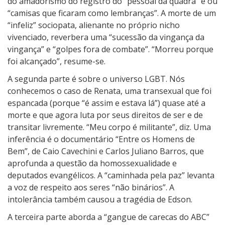
do amadorismo do registro do “pessoal da quadra” e ou
“camisas que ficaram como lembranças”. A morte de um
“infeliz” sociopata, alienante no próprio nicho
vivenciado, reverbera uma “sucessão da vingança da
vingança” e “golpes fora de combate”. “Morreu porque
foi alcançado”, resume-se.
A segunda parte é sobre o universo LGBT. Nós
conhecemos o caso de Renata, uma transexual que foi
espancada (porque “é assim e estava lá”) quase até a
morte e que agora luta por seus direitos de ser e de
transitar livremente. “Meu corpo é militante”, diz. Uma
inferência é o documentário “Entre os Homens de
Bem”, de Caio Cavechini e Carlos Juliano Barros, que
aprofunda a questão da homossexualidade e
deputados evangélicos. A “caminhada pela paz” levanta
a voz de respeito aos seres “não binários”. A
intolerância também causou a tragédia de Edson.
A terceira parte aborda a “gangue de carecas do ABC”