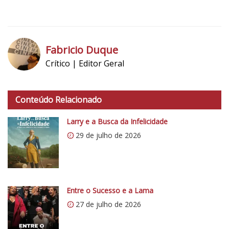
5
1
Fabricio Duque
Crítico | Editor Geral
h
t
Conteúdo Relacionado
t
p
Larry e a Busca da Infelicidade
s
29 de julho de 2026
:
/
/
i
0
Entre o Sucesso e a Lama
.
27 de julho de 2026
w
p