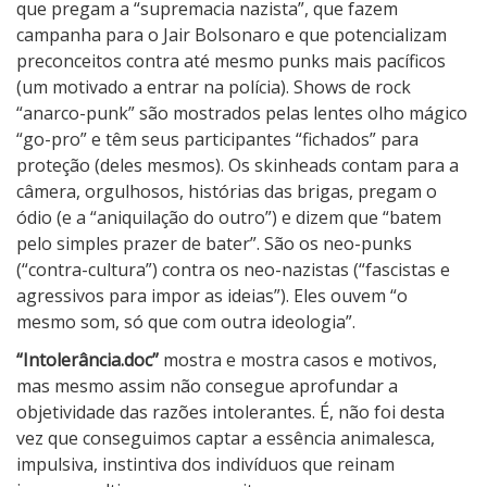
que pregam a “supremacia nazista”, que fazem
campanha para o Jair Bolsonaro e que potencializam
preconceitos contra até mesmo punks mais pacíficos
(um motivado a entrar na polícia). Shows de rock
“anarco-punk” são mostrados pelas lentes olho mágico
“go-pro” e têm seus participantes “fichados” para
proteção (deles mesmos). Os skinheads contam para a
câmera, orgulhosos, histórias das brigas, pregam o
ódio (e a “aniquilação do outro”) e dizem que “batem
pelo simples prazer de bater”. São os neo-punks
(“contra-cultura”) contra os neo-nazistas (“fascistas e
agressivos para impor as ideias”). Eles ouvem “o
mesmo som, só que com outra ideologia”.
“Intolerância.doc”
mostra e mostra casos e motivos,
mas mesmo assim não consegue aprofundar a
objetividade das razões intolerantes. É, não foi desta
vez que conseguimos captar a essência animalesca,
impulsiva, instintiva dos indivíduos que reinam