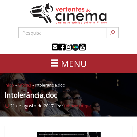
Uma
Pular
nova
para
opinião
o
sobre
conteúdo
a
sétima
arte
MENU
Início
»
Críticas
»
Intolerância.doc
Intolerância.doc
21 de agosto de 2017
Por
Fabricio Duque