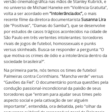
o
versão cinematográfica nas mãos de Stanley Kubrick, e
l
no universo de Michael Haneke em “Violência Gratuita”,
e
volta a ser acordado em
“Intolerância.doc”,
o mais
r
recente filme da diretora documentarista
Susanna Lira
â
(de “Positivas”, “Damas do Samba”), que se desenvolve
n
por estudos de casos trágicos acontecidos na cidade de
c
São Paulo em três vertentes intolerantes: torcedores
i
rivais de jogos de futebol, homossexuais e punks
a
versus skinheads. Busca-se responder a pergunta: “O
.
que motiva os crimes de ódio e a intolerância dentro da
d
sociedade brasileira?”.
o
Na primeira parte, nós temos os times de futebol
c
Palmeiras contra Corinthians. “Mancha verde” versus
“Gaviões da Fiel”. O documentário pontua questões pela
condução passional-incondicional da paixão de seus
torcedores que “entram para ajudar seus times pelo
aspecto social e pela cativação de ser alguém
importante”, entendida, ora debatida, pelo “olhar da