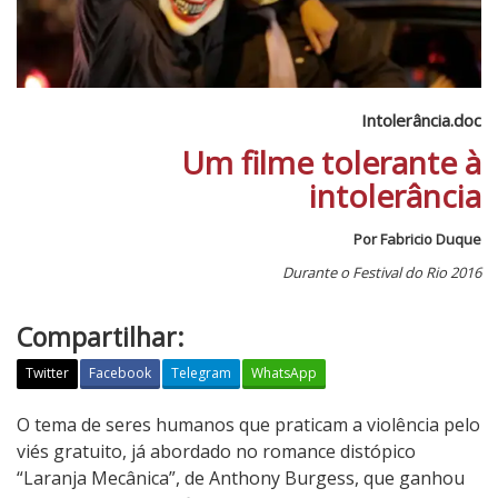
Intolerância.doc
Um filme tolerante à
intolerância
Por Fabricio Duque
Durante o Festival do Rio 2016
Compartilhar:
Twitter
Facebook
Telegram
WhatsApp
I
O tema de seres humanos que praticam a violência pelo
n
viés gratuito, já abordado no romance distópico
t
“Laranja Mecânica”, de Anthony Burgess, que ganhou