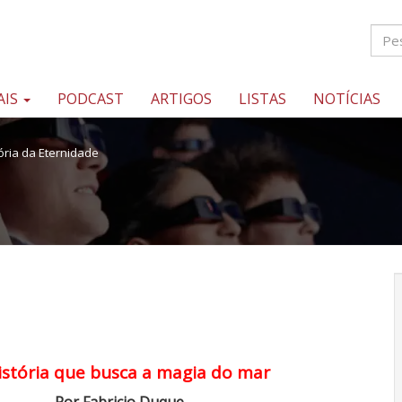
AIS
PODCAST
ARTIGOS
LISTAS
NOTÍCIAS
stória da Eternidade
istória que busca a magia do mar