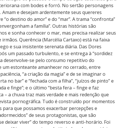
teriorana com bodes e forró. No sertão personagens
. Amam e desejam ardentemente seus quereres
re “o destino do amor” e do “mar”. A trama “confronta”
“envergonham a família”. Outras histórias são
anos e sonha conhecer o mar, mas precisa realizar seus
 irmãos. Querência (Marcélia Cartaxo) está na faixa
cego e sua insistente serenata diária. Das Dores
 após um passado turbulento, e se entrega à “sordidez
ma desenvolve-se pelo consumo repetitivo do
a e um estonteante amanhecer no cerrado, entre
, paciência, “a criação da magia” e de se imaginar o
ta no bar” e “fechada com a filha”, “juízos de pinto” e
da e finge”; e o último “besta fera – finge e faz
ca – a chuva traz mais verdade e mais redenção que
revista pornográfica. Tudo é construído por momentos
as para que possamos exacerbar percepções e
adormecidos” de seus protagonistas, que são
se deixar viver” do tempo reverso e anti-horário. Foi