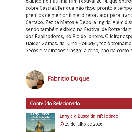
exibido no Paulínia Film Festival 2014, que en
sobre Cássia Eller que não ficou pronto a tempo.
prêmios de melhor filme, diretor, ator para Irand
Cartaxo, Zezita Matos e Debora Ingrid. Além diss
sendo também exibido no Festival de Rotterdam
dos Realizadores, no Rio de Janeiro. O leitor esp
Halder Gomes, de “Cine Holiúdy”, fez o treiname
Secos e Molhados “rasga” a cena, não há como 
5
N
o
Fabricio Duque
t
a
h
d
t
o
Conteúdo Relacionado
t
C
p
Larry e a Busca da Infelicidade
r
s
í
29 de julho de 2026
:
t