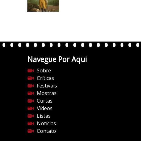
/
i
/
c
i
o
0
5
.
1
w
p
.
Navegue Por Aqui
c
Sobre
o
Críticas
m
Festivais
/
Mostras
v
Curtas
e
Vídeos
r
Listas
t
Notícias
e
Contato
n
t