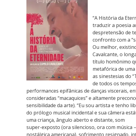
í
t
“A História da Ete
i
traduzir a poesia a
c
despretensão de t
a
confronto com a “s
:
Ou melhor, existin
A
Cavalcante, o lon
H
título homônimo qu
i
metafórica de uma n
s
as sinestesias do “
t
de todos os tempos
ó
performances epifânicas de danças viscerais, e
r
consideradas “macaquices” e altamente preconcei
i
sensibilidade da arte). “Eu sou artista e tenho lib
a
do prólogo musical incidental e sua câmera estát
d
uma criança, ângulo aberto e distante, som
a
super-exposto (ora silencioso, ora com música –
E
nostálgica americana), sofrimento resignado, i