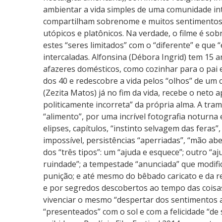
t
ambientar a vida simples de uma comunidade in
e
compartilham sobrenome e muitos sentimentos
r
utópicos e platônicos. Na verdade, o filme é sob
n
estes “seres limitados” com o “diferente” e que 
i
intercaladas. Alfonsina (Débora Ingrid) tem 15 
d
afazeres domésticos, como cozinhar para o pai e
a
dos 40 e redescobre a vida pelos “olhos” de um 
d
(Zezita Matos) já no fim da vida, recebe o neto
e
politicamente incorreta” da própria alma. A tra
“alimento”, por uma incrível fotografia noturn
elipses, capítulos, “instinto selvagem das feras”
impossível, persistências “aperriadas”, “mão aber
dos “três tipos”: um “ajuda e esquece”; outro “aju
ruindade”; a tempestade “anunciada” que modifi
punição; e até mesmo do bêbado caricato e da 
e por segredos descobertos ao tempo das cois
vivenciar o mesmo “despertar dos sentimentos 
“presenteados” com o sol e com a felicidade “de 