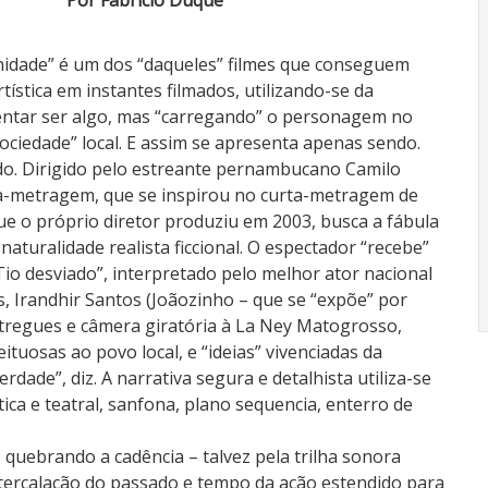
Por Fabricio Duque
rnidade” é um dos “daqueles” filmes que conseguem
rtística em instantes filmados, utilizando-se da
entar ser algo, mas “carregando” o personagem no
ociedade” local. E assim se apresenta apenas sendo.
do. Dirigido pelo estreante pernambucano Camilo
ga-metragem, que se inspirou no curta-metragem de
e o próprio diretor produziu em 2003, busca a fábula
aturalidade realista ficcional. O espectador “recebe”
Tio desviado”, interpretado pelo melhor ator nacional
, Irandhir Santos (Joãozinho – que se “expõe” por
ntregues e câmera giratória à La Ney Matogrosso,
tuosas ao povo local, e “ideias” vivenciadas da
erdade”, diz. A narrativa segura e detalhista utiliza-se
ica e teatral, sanfona, plano sequencia, enterro de
 quebrando a cadência – talvez pela trilha sonora
ntercalação do passado e tempo da ação estendido para