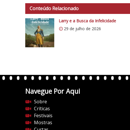
t
Conteúdo Relacionado
t
p
Larry e a Busca da Infelicidade
s
29 de julho de 2026
:
/
/
i
0
.
w
p
.
Navegue Por Aqui
c
Sobre
o
Críticas
m
Festivais
/
Mostras
v
Curtas