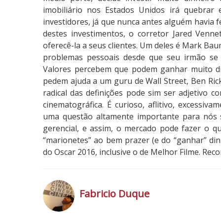
imobiliário nos Estados Unidos irá quebrar 
investidores, já que nunca antes alguém havia f
destes investimentos, o corretor Jared Venne
oferecê-la a seus clientes. Um deles é Mark Bau
problemas pessoais desde que seu irmão se su
Valores percebem que podem ganhar muito dinh
pedem ajuda a um guru de Wall Street, Ben Ricke
radical das definições pode sim ser adjetivo c
cinematográfica. É curioso, aflitivo, excessiva
uma questão altamente importante para nós
gerencial, e assim, o mercado pode fazer o 
“marionetes” ao bem prazer (e do “ganhar” din
do Oscar 2016, inclusive o de Melhor Filme. Re
Fabricio Duque
h