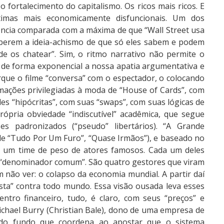
fortalecimento do capitalismo. Os ricos mais ricos. E
timas mais economicamente disfuncionais. Um dos
rência comparada com a máxima de que “Wall Street usa
berem a ideia-achismo de que só eles sabem e podem
e os chatear”. Sim, o ritmo narrativo não permite o
de forma exponencial a nossa apatia argumentativa e
rque o filme “conversa” com o espectador, o colocando
rmações privilegiadas à moda de “House of Cards”, com
es “hipócritas”, com suas “swaps”, com suas lógicas de
ópria obviedade “indiscutível” acadêmica, que segue
s padronizados (“pseudo” libertários). “A Grande
de “Tudo Por Um Furo”, “Quase Irmãos”), e baseado no
m um time de peso de atores famosos. Cada um deles
 “denominador comum”. São quatro gestores que viram
 não ver: o colapso da economia mundial. A partir daí
sta” contra todo mundo. Essa visão ousada leva esses
tro financeiro, tudo, é claro, com seus “preços” e
ichael Burry (Christian Bale), dono de uma empresa de
o do fundo que coordena ao apostar que o sistema