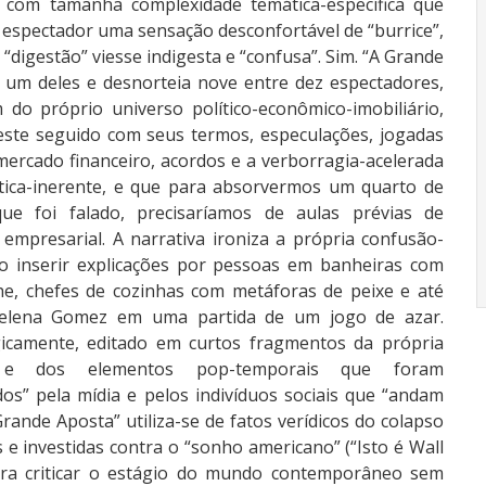
s com tamanha complexidade temática-específica que
espectador uma sensação desconfortável de “burrice”,
“digestão” viesse indigesta e “confusa”. Sim. “A Grande
 um deles e desnorteia nove entre dez espectadores,
do próprio universo político-econômico-imobiliário,
ste seguido com seus termos, especulações, jogadas
mercado financeiro, acordos e a verborragia-acelerada
stica-inerente, e que para absorvermos um quarto de
ue foi falado, precisaríamos de aulas prévias de
empresarial. A narrativa ironiza a própria confusão-
o inserir explicações por pessoas em banheiras com
e, chefes de cozinhas com metáforas de peixe e até
lena Gomez em uma partida de um jogo de azar.
gicamente, editado em curtos fragmentos da própria
a e dos elementos pop-temporais que foram
os” pela mídia e pelos indivíduos sociais que “andam
ande Aposta” utiliza-se de fatos verídicos do colapso
s e investidas contra o “sonho americano” (“Isto é Wall
para criticar o estágio do mundo contemporâneo sem