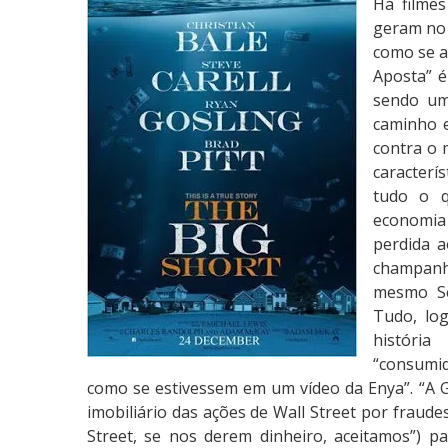
Há filme
í
geram no 
t
como se a 
i
Aposta” é
c
sendo um 
a
caminho e
:
contra o 
A
caracterí
G
tudo o q
r
economia 
a
perdida a
n
champanh
d
mesmo Se
e
Tudo, lo
A
históri
p
“consumid
o
como se estivessem em um vídeo da Enya”. “A Gr
s
imobiliário das ações de Wall Street por fraude
t
Street, se nos derem dinheiro, aceitamos”) 