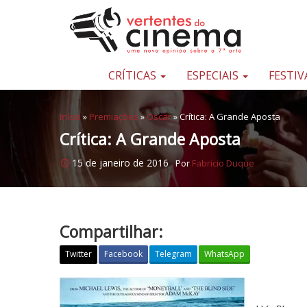
Pular para o conteúdo
Uma
nova
opinião
CRÍTICAS
ESPECIAIS
FESTIV
sobre
a
Início
»
Premiações
»
Oscar
»
Crítica: A Grande Aposta
sétima
Crítica: A Grande Aposta
arte
15 de janeiro de 2016
Por
Fabricio Duque
Compartilhar:
Twitter
Facebook
Telegram
WhatsApp
C
r