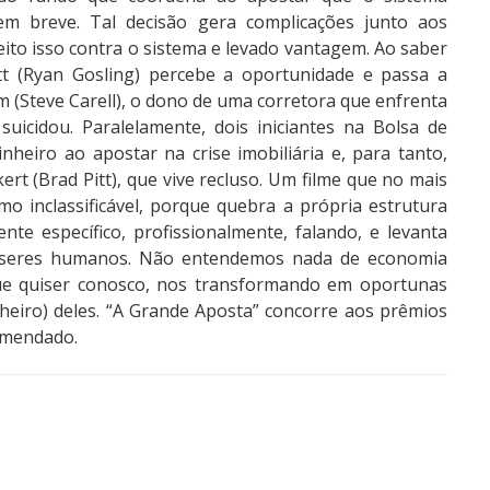
em breve. Tal decisão gera complicações junto aos
eito isso contra o sistema e levado vantagem. Ao saber
tt (Ryan Gosling) percebe a oportunidade e passa a
m (Steve Carell), o dono de uma corretora que enfrenta
icidou. Paralelamente, dois iniciantes na Bolsa de
eiro ao apostar na crise imobiliária e, para tanto,
rt (Brad Pitt), que vive recluso. Um filme que no mais
omo inclassificável, porque quebra a própria estrutura
mente específico, profissionalmente, falando, e levanta
 seres humanos. Não entendemos nada de economia
que quiser conosco, nos transformando em oportunas
heiro) deles. “A Grande Aposta” concorre aos prêmios
comendado.