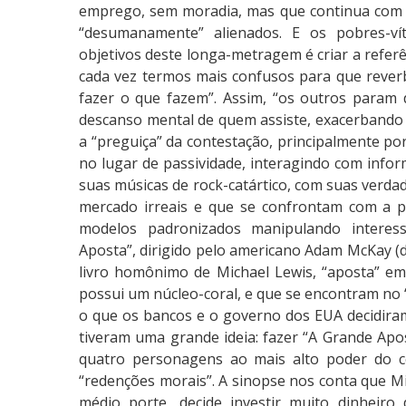
a
emprego, sem moradia, mas que continua com o 
“desumanamente” alienados. E os pobres-ví
objetivos deste longa-metragem é criar a refe
cada vez termos mais confusos para que rever
fazer o que fazem”. Assim, “os outros param d
descanso mental de quem assiste, exacerbando 
a “preguiça” da contestação, principalmente po
no lugar de passividade, interagindo com info
suas músicas de rock-catártico, com suas verdad
mercado irreais e que se confrontam com a pr
modelos padronizados manipulando interesse
Aposta”, dirigido pelo americano Adam McKay (
livro homônimo de Michael Lewis, “aposta” e
possui um núcleo-coral, e que se encontram no
o que os bancos e o governo dos EUA decidiram
tiveram uma grande ideia: fazer “A Grande Apo
quatro personagens ao mais alto poder do cen
“redenções morais”. A sinopse nos conta que M
médio porte, decide investir muito dinheir