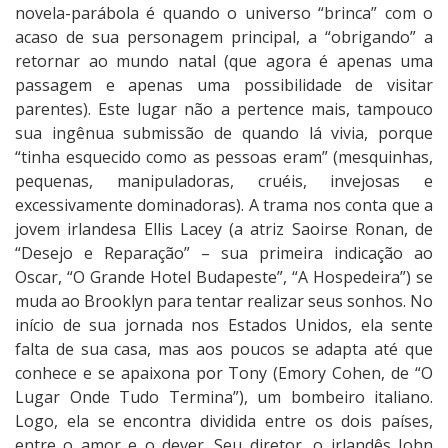
novela-parábola é quando o universo “brinca” com o
acaso de sua personagem principal, a “obrigando” a
retornar ao mundo natal (que agora é apenas uma
passagem e apenas uma possibilidade de visitar
parentes). Este lugar não a pertence mais, tampouco
sua ingênua submissão de quando lá vivia, porque
“tinha esquecido como as pessoas eram” (mesquinhas,
pequenas, manipuladoras, cruéis, invejosas e
excessivamente dominadoras). A trama nos conta que a
jovem irlandesa Ellis Lacey (a atriz Saoirse Ronan, de
“Desejo e Reparação” – sua primeira indicação ao
Oscar, “O Grande Hotel Budapeste”, “A Hospedeira”) se
muda ao Brooklyn para tentar realizar seus sonhos. No
início de sua jornada nos Estados Unidos, ela sente
falta de sua casa, mas aos poucos se adapta até que
conhece e se apaixona por Tony (Emory Cohen, de “O
Lugar Onde Tudo Termina”), um bombeiro italiano.
Logo, ela se encontra dividida entre os dois países,
entre o amor e o dever. Seu diretor, o irlandês John