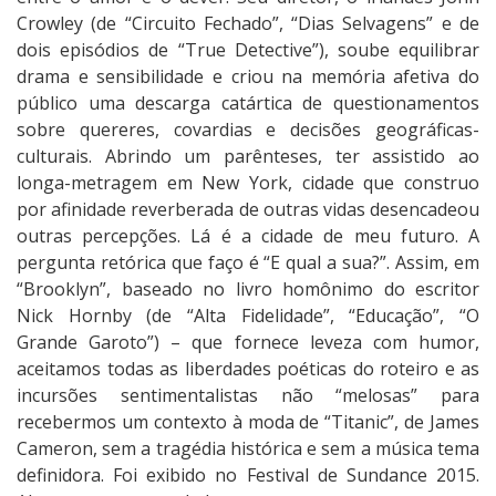
Crowley (de “Circuito Fechado”, “Dias Selvagens” e de
dois episódios de “True Detective”), soube equilibrar
drama e sensibilidade e criou na memória afetiva do
público uma descarga catártica de questionamentos
sobre quereres, covardias e decisões geográficas-
culturais. Abrindo um parênteses, ter assistido ao
longa-metragem em New York, cidade que construo
por afinidade reverberada de outras vidas desencadeou
outras percepções. Lá é a cidade de meu futuro. A
pergunta retórica que faço é “E qual a sua?”. Assim, em
“Brooklyn”, baseado no livro homônimo do escritor
Nick Hornby (de “Alta Fidelidade”, “Educação”, “O
Grande Garoto”) – que fornece leveza com humor,
aceitamos todas as liberdades poéticas do roteiro e as
incursões sentimentalistas não “melosas” para
recebermos um contexto à moda de “Titanic”, de James
Cameron, sem a tragédia histórica e sem a música tema
definidora. Foi exibido no Festival de Sundance 2015.