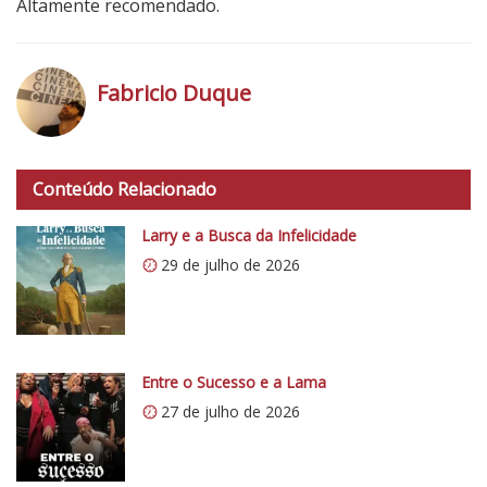
Altamente recomendado.
Fabricio Duque
h
t
Conteúdo Relacionado
t
p
Larry e a Busca da Infelicidade
s
29 de julho de 2026
:
/
/
i
0
Entre o Sucesso e a Lama
.
27 de julho de 2026
w
p