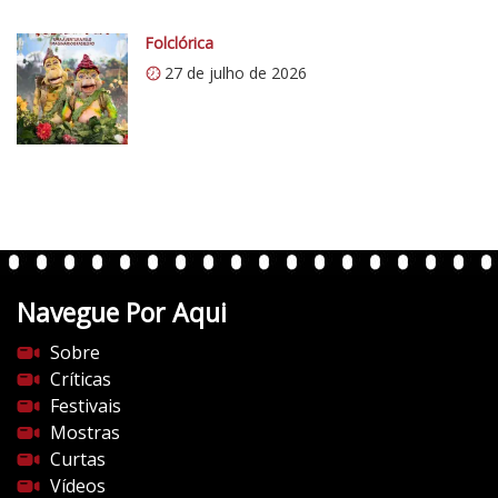
.
c
Folclórica
o
27 de julho de 2026
m
/
v
e
r
t
e
n
t
Navegue Por Aqui
e
s
Sobre
d
Críticas
o
Festivais
c
Mostras
i
Curtas
n
Vídeos