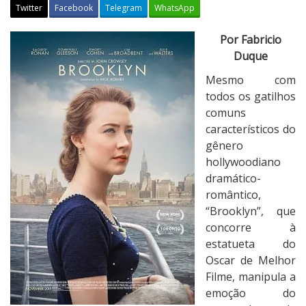
Twitter
Facebook
Telegram
WhatsApp
C
Por Fabricio
r
Duque
í
Mesmo com
t
todos os gatilhos
i
comuns
c
característicos do
a
gênero
:
hollywoodiano
B
dramático-
r
romântico,
o
“Brooklyn”, que
o
concorre à
k
estatueta do
l
Oscar de Melhor
y
Filme, manipula a
n
emoção do