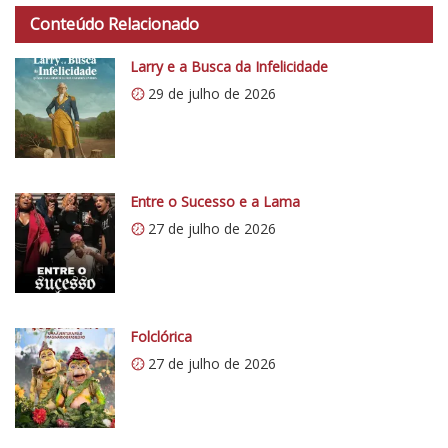
t
o
Conteúdo Relacionado
t
C
p
Larry e a Busca da Infelicidade
r
s
í
29 de julho de 2026
:
t
/
i
/
c
i
o
0
Entre o Sucesso e a Lama
5
.
27 de julho de 2026
1
w
p
.
c
Folclórica
o
27 de julho de 2026
m
/
v
e