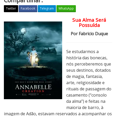
Compartilhar:
Twitter
Facebook
Telegram
WhatsApp
Sua Alma Será
C
Possuída
r
í
Por Fabricio Duque
t
i
c
Se estudarmos a
a
história das bonecas,
:
nós perceberemos que
A
seus destinos, dotados
n
de magia, fantasia,
n
arte, religiosidade e
a
rituais de passagem do
b
casamento (“consolo
e
da alma”) e feitas na
l
maioria de barro, à
l
imagem de Adão, estavam reservados a acompanhar os