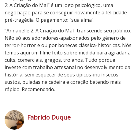
2: A Criação do Mal” é um jogo psicológico, uma
negociação para se conseguir novamente a felicidade
pré-tragédia. O pagamento: “sua alma”.
“Annabelle 2: A Criação do Mal” transcende seu público.
Não só aos adoradores-apaixonados pelo gênero de
terror-horror e ou por bonecas clássica-históricas. Nós
temos aqui um filme feito sobre medida para agradar a
cults, comerciais, gregos, troianos. Tudo porque
investe com trabalho artesanal no desenvolvimento da
história, sem esquecer de seus típicos-intrínsecos
sustos, puladas na cadeira e coração batendo mais
rápido. Recomendado.
4
N
o
Fabricio Duque
t
a
h
d