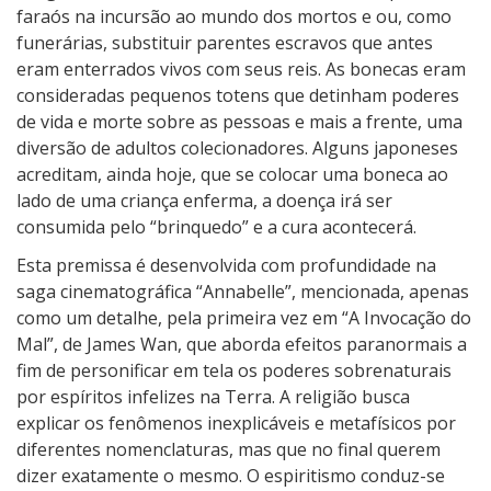
e
faraós na incursão ao mundo dos mortos e ou, como
2
funerárias, substituir parentes escravos que antes
–
eram enterrados vivos com seus reis. As bonecas eram
A
consideradas pequenos totens que detinham poderes
C
de vida e morte sobre as pessoas e mais a frente, uma
r
diversão de adultos colecionadores. Alguns japoneses
i
acreditam, ainda hoje, que se colocar uma boneca ao
a
lado de uma criança enferma, a doença irá ser
ç
consumida pelo “brinquedo” e a cura acontecerá.
ã
Esta premissa é desenvolvida com profundidade na
o
saga cinematográfica “Annabelle”, mencionada, apenas
d
como um detalhe, pela primeira vez em “A Invocação do
o
Mal”, de James Wan, que aborda efeitos paranormais a
M
fim de personificar em tela os poderes sobrenaturais
a
por espíritos infelizes na Terra. A religião busca
l
explicar os fenômenos inexplicáveis e metafísicos por
diferentes nomenclaturas, mas que no final querem
dizer exatamente o mesmo. O espiritismo conduz-se