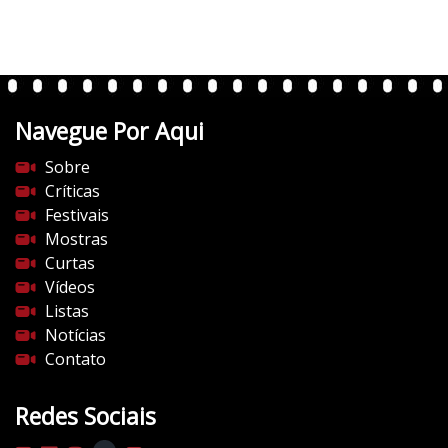
r
t
e
n
t
Navegue Por Aqui
e
s
Sobre
d
Críticas
o
Festivais
c
Mostras
i
Curtas
n
Vídeos
e
Listas
m
Notícias
a
Contato
.
c
Redes Sociais
o