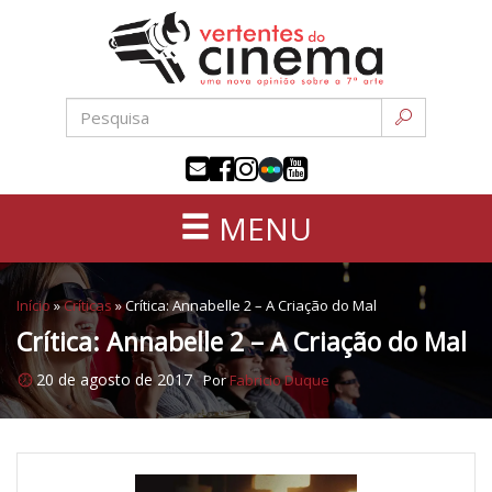
Uma
Pular
nova
para
opinião
o
sobre
conteúdo
a
sétima
arte
MENU
Início
»
Críticas
»
Crítica: Annabelle 2 – A Criação do Mal
Crítica: Annabelle 2 – A Criação do Mal
20 de agosto de 2017
Por
Fabricio Duque