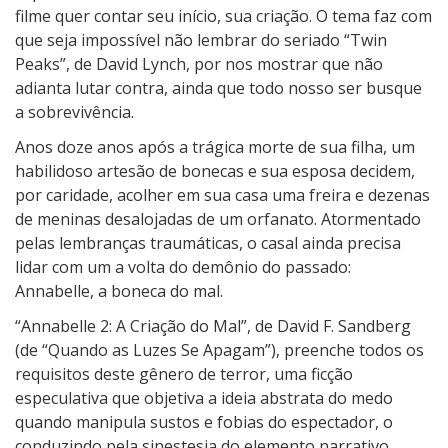
filme quer contar seu início, sua criação. O tema faz com
que seja impossível não lembrar do seriado “Twin
Peaks”, de David Lynch, por nos mostrar que não
adianta lutar contra, ainda que todo nosso ser busque
a sobrevivência.
Anos doze anos após a trágica morte de sua filha, um
habilidoso artesão de bonecas e sua esposa decidem,
por caridade, acolher em sua casa uma freira e dezenas
de meninas desalojadas de um orfanato. Atormentado
pelas lembranças traumáticas, o casal ainda precisa
lidar com um a volta do demônio do passado:
Annabelle, a boneca do mal.
“Annabelle 2: A Criação do Mal”, de David F. Sandberg
(de “Quando as Luzes Se Apagam”), preenche todos os
requisitos deste gênero de terror, uma ficção
especulativa que objetiva a ideia abstrata do medo
quando manipula sustos e fobias do espectador, o
conduzindo pela sinestesia do elemento narrativo