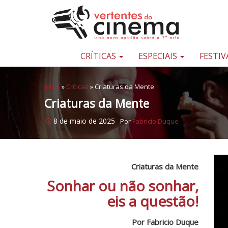
Pular para o conteúdo
Uma
nova
opinião
CRÍTICAS
ESPECIAIS
FESTIV
sobre
a
Início
»
Críticas
»
Criaturas da Mente
sétima
Criaturas da Mente
arte
8 de maio de 2025
Por
Fabricio Duque
Criaturas da Mente
Sonhar ou não sonhar,
eis a questão!
Por Fabricio Duque