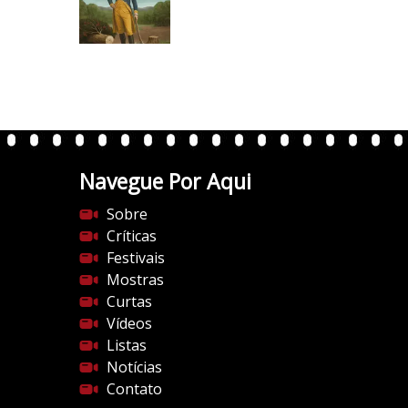
/
/
i
0
.
w
p
.
Navegue Por Aqui
c
o
Sobre
m
Críticas
/
Festivais
v
Mostras
e
Curtas
r
Vídeos
t
Listas
e
Notícias
n
Contato
t