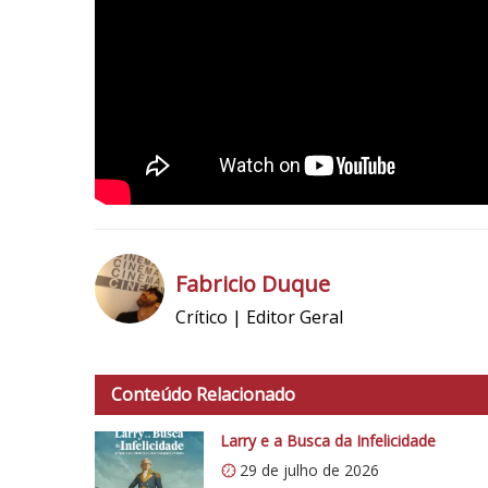
Fabricio Duque
Crítico | Editor Geral
h
t
t
Conteúdo Relacionado
p
s
Larry e a Busca da Infelicidade
:
29 de julho de 2026