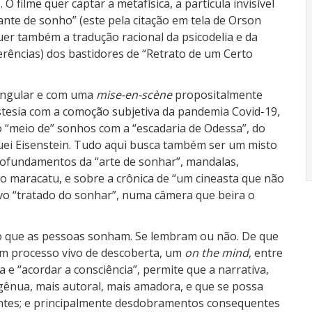
 O filme quer captar a metafísica, a partícula invisível
ante de sonho” (este pela citação em tela de Orson
er também a tradução racional da psicodelia e da
ferências) dos bastidores de “Retrato de um Certo
singular e com uma
mise-en-scène
propositalmente
nestesia com a comoção subjetiva da pandemia Covid-19,
no “meio de” sonhos com a “escadaria de Odessa”, do
guei Eisenstein. Tudo aqui busca também ser um misto
rofundamentos da “arte de sonhar”, mandalas,
, o maracatu, e sobre a crônica de “um cineasta que não
tivo “tratado do sonhar”, numa câmera que beira o
o que as pessoas sonham. Se lembram ou não. De que
um processo vivo de descoberta, um
on the mind
, entre
 e “acordar a consciência”, permite que a narrativa,
gênua, mais autoral, mais amadora, e que se possa
dantes; e principalmente desdobramentos consequentes