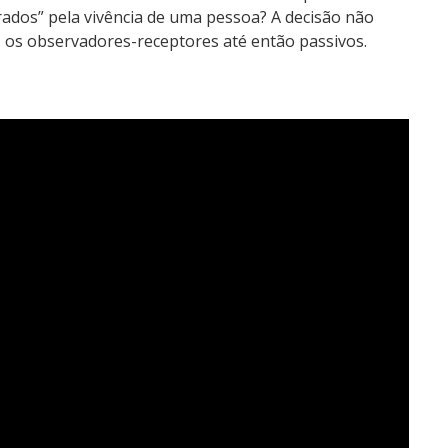
rados” pela vivência de uma pessoa? A decisão não
, os observadores-receptores até então passivos.