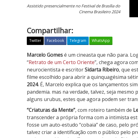
Assistido presencialmente no Festival de Brasília do
Cinema Brasileiro 2024
Compartilhar:
Twitter
Facebook
Telegram
WhatsApp
C
Marcelo Gomes
é um cineasta que não para. Log
r
“
Retrato de um Certo Oriente
”, chega agora co
i
neurocientista e escritor
Sidarta Ribeiro
, que e
a
filme escolhido para abrir a quinquagésima sét
t
2024
. É, Marcelo explica que os lançamentos si
u
pandemia. mas na verdade, talvez, seja mesmo p
r
alguns urubus, estes que agora podem ser trans
a
“Criaturas da Mente”
, com roteiro também de
Le
s
transcender a própria forma com a intimista es
d
fosse um auto-estudo “cobaia” de caso, pelo pr
a
talvez criar a identificação com o público pelo
M