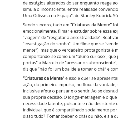
de estágios alterados do ser enquanto reage ao
simula o inconsciente, entre realidade convencion
Uma Odisseia no Espaço”, de Stanley Kubrick. Só
Sendo sincero, tudo em
“Criaturas da Mente”
foi
emocionalmente, filmar e estudar sobre essa ex
“viagem” de “resgatar a ancestralidade”. Reativa
“investigação do sonho”. Um filme que se “vende
mente”), mas que o verdadeiro protagonista é 
comportando-se como um “aluno curioso”, que p
portas” a Marcelo de “acessar o subconsciente”, 
diz que “não foi um boa ideia tomar o chá” e c
“Criaturas da Mente”
é isso e quer se apresent
ação, do primeiro impulso, no fluxo da vontade, e
inclusive afeta o pensar e o sentir. Ao se desn
sua própria decisão. O longa-metragem é o que
necessidade latente, pulsante e não desistente
individual, que é compartilhado socialmente por
disso tudo? Tomar (beber o chá) ou não, eis a q