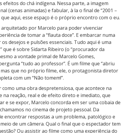
s efeitos do chá indígena. Nessa parte, a imagem
al (cenas animadas) e fabular, à la o final de “2001 –
 que aqui, esse espaço é o próprio encontro com o eu.
 arquitetado por Marcelo para poder vivenciar
periência de tomar a “flauta doce”. E embarcar numa
r os desejos e pulsões essenciais. Tudo aqui é uma
” que é sobre Sidarta Ribeiro (o “procurador da
mesmo a vontade primal de Marcelo Gomes,
ergunta “tudo ao professor”. É um filme que “abriu
mas que no próprio filme, ele, o protagonista diretor
ompleta com um “Não tomem!”.
ar como uma obra despretensiosa, que acontece na
 na reação, real e de efeito direto e imediato, que
udar e se expor, Marcelo concorda em ser uma cobaia de
 chamamos no cinema de projeto pessoal. Da
 de encontrar respostas a um problema, patológico e
 meio de um câmera. Qual o final que o espectador tem
uestão? Ou assistir ao filme como uma experiência do