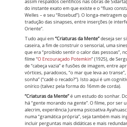
assim respaldos científicos nas obras de Sidarta).
e
do instante exato em que existe e o “fluxo const
n
Welles – e seu “Rosebud”). O longa-metragem qu
t
tradução das sinapses, entre inserções (e inter
e
Oriente”.
Tudo aqui em
“Criaturas da Mente”
deseja ser 
caseira, a fim de construir o sensorial, uma si
que era “proibido sentir o calor das pessoas”, 
filme “
O Encouraçado Potemkin
” (1925), de Ser
de “cabeça vazia” e fusões de imagem, entre ap
vórtices, paradoxos, “o mar que leva ao transe”
sonha” (“cadê o recado?”). Isto aqui é um cogni
onírico (talvez pela forma do 16mm de corda).
“Criaturas da Mente”
é um estudo do sonhar. D
há “gente morando na gente”. O filme, por ser 
alecrim, experiência Jurema psicoativa Ayahuasca
numa “gramática própria”, seja também mais in
incluir perguntas mais didáticas e mais redun