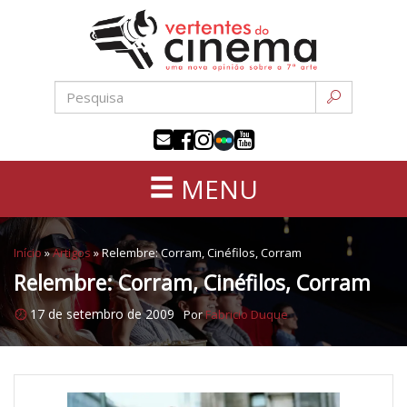
Uma
Pular
nova
para
opinião
o
sobre
conteúdo
a
sétima
arte
MENU
Início
»
Artigos
»
Relembre: Corram, Cinéfilos, Corram
Relembre: Corram, Cinéfilos, Corram
17 de setembro de 2009
Por
Fabricio Duque