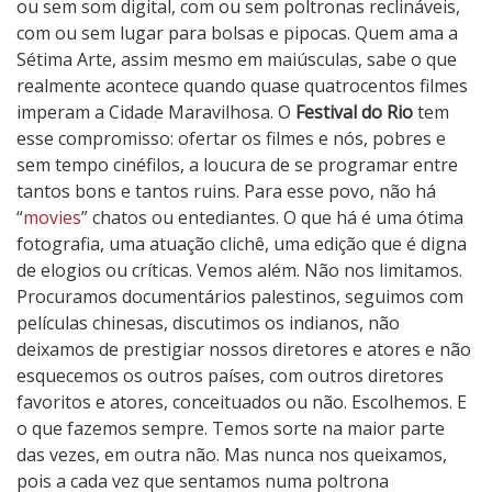
ou sem som digital, com ou sem poltronas reclináveis,
o
com ou sem lugar para bolsas e pipocas. Quem ama a
s
Sétima Arte, assim mesmo em maiúsculas, sabe o que
,
realmente acontece quando quase quatrocentos filmes
C
imperam a Cidade Maravilhosa. O
Festival do Rio
tem
o
esse compromisso: ofertar os filmes e nós, pobres e
r
sem tempo cinéfilos, a loucura de se programar entre
r
tantos bons e tantos ruins. Para esse povo, não há
a
“
movies
” chatos ou entediantes. O que há é uma ótima
m
fotografia, uma atuação clichê, uma edição que é digna
de elogios ou críticas. Vemos além. Não nos limitamos.
Procuramos documentários palestinos, seguimos com
películas chinesas, discutimos os indianos, não
deixamos de prestigiar nossos diretores e atores e não
esquecemos os outros países, com outros diretores
favoritos e atores, conceituados ou não. Escolhemos. E
o que fazemos sempre. Temos sorte na maior parte
das vezes, em outra não. Mas nunca nos queixamos,
pois a cada vez que sentamos numa poltrona