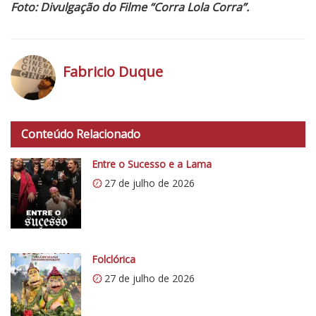
Foto: Divulgação do Filme “Corra Lola Corra”.
Fabricio Duque
h
t
Conteúdo Relacionado
t
p
Entre o Sucesso e a Lama
s
27 de julho de 2026
:
/
/
i
0
Folclórica
.
27 de julho de 2026
w
p