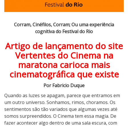
m
b
r
e
Corram, Cinéfilos, Corram; Ou uma experiência
:
cognitiva do Festival do Rio
C
o
Artigo de lançamento do site
r
Vertentes do Cinema na
r
a
maratona carioca mais
m
cinematográfica que existe
,
C
Por Fabricio Duque
i
Quando as luzes se apagam, parece que entramos em
n
um outro universo. Sonhamos, rimos, choramos. Os
é
sentimentos são tão variados que algumas vezes até
f
somos surpreendidos. O Cinema tem essa magia. De
i
fazer acontecer algo dentro de uma sala escura, com
l