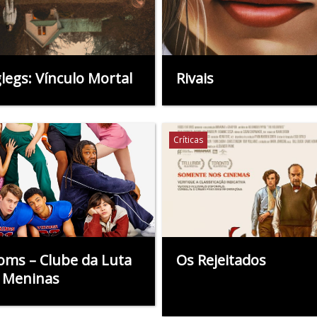
legs: Vínculo Mortal
Rivais
Críticas
oms – Clube da Luta
Os Rejeitados
 Meninas