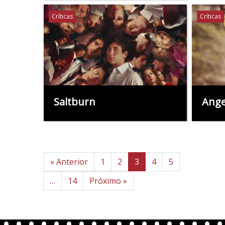
Críticas
Críticas
Saltburn
Ange
« Anterior
1
2
3
4
5
…
14
Próximo »