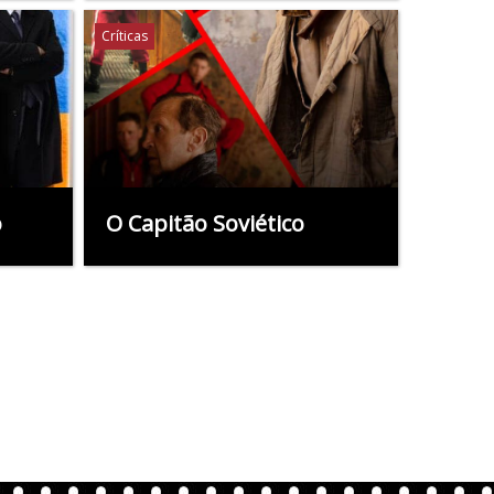
Críticas
o
O Capitão Soviético