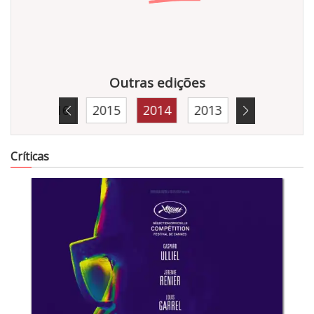
Outras edições
017
2016
2015
2014
2013
8471
Críticas