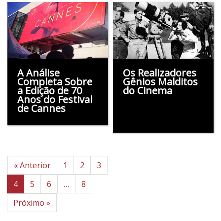
A Análise
Os Realizadores
Completa Sobre
Gênios Malditos
a Edição de 70
do Cinema
Anos do Festival
de Cannes
« Anterior
1
2
3
4
5
6
…
8
Próximo »