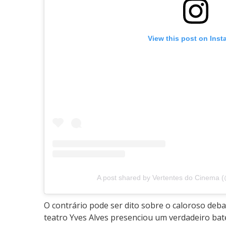
a
d
e
View this post on Ins
n
t
e
s
2
0
2
5
A post shared by Vertentes do Cinema 
O contrário pode ser dito sobre o caloroso deba
teatro Yves Alves presenciou um verdadeiro bat