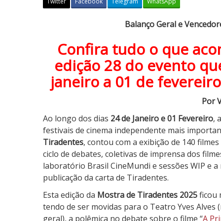
Twitter
Facebook
Telegram
WhatsApp
B
Balanço Geral e Vencedor
a
Confira tudo o que ac
l
a
edição 28 do evento que
n
janeiro a 01 de fevereir
ç
o
Por V
G
e
Ao longo dos dias
24 de Janeiro e 01 Fevereiro
, 
r
festivais de cinema independente mais important
a
Tiradentes
, contou com a exibição de 140 filmes 
l
ciclo de debates, coletivas de imprensa dos film
e
laboratório Brasil CineMundi e sessões WIP e a 
V
publicação da carta de Tiradentes.
e
Esta edição da
Mostra de Tiradentes 2025
ficou 
n
tendo de ser movidas para o Teatro Yves Alves 
c
geral), a polêmica no debate sobre o filme “
A Pr