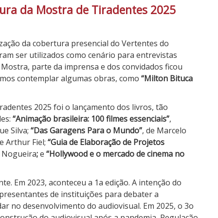
ura da Mostra de Tiradentes 2025
ização da cobertura presencial do Vertentes do
am ser utilizados como cenário para entrevistas
ostra, parte da imprensa e dos convidados ficou
ssemos contemplar algumas obras, como
“Milton Bituca
adentes 2025 foi o lançamento dos livros, tão
les:
“Animação brasileira: 100 filmes essenciais”
,
ue Silva;
“Das Garagens Para o Mundo”
, de Marcelo
de Arthur Fiel;
“Guia de Elaboração de Projetos
a Nogueira
;
e
“Hollywood e o mercado de cinema no
te. Em 2023, aconteceu a 1a edição. A intenção do
epresentantes de instituições para debater a
dar no desenvolvimento do audiovisual. Em 2025, o 3o
onstrução do audiovisual após a pandemia, Regulação