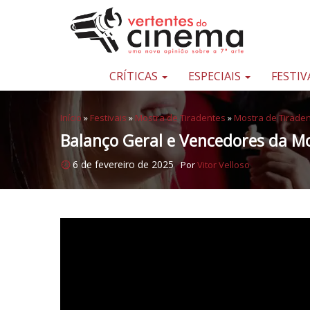
Pular para o conteúdo
Uma
nova
opinião
CRÍTICAS
ESPECIAIS
FESTIV
sobre
a
Início
»
Festivais
»
Mostra de Tiradentes
»
Mostra de Tirade
sétima
Balanço Geral e Vencedores da M
arte
6 de fevereiro de 2025
Por
Vitor Velloso