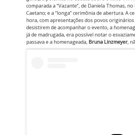
e
comparada a “Vazante”, de Daniela Thomas, no Fe
d
Caetano; e a “longa” cerimônia de abertura. A 
o
hora, com apresentações dos povos originários
r
desistirem de acompanhar o evento, a homenag
e
já de madrugada, era possível notar o esvaziam
s
passava e a homenageada,
Bruna Linzmeyer
, n
d
a
M
o
s
t
r
a
d
e
T
i
r