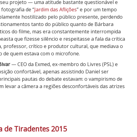
r seu projeto — uma atitude bastante questionável e
 fotografia de “
Jardim das Aflições
” e por um tempo
mplamente hostilizado pelo público presente, perdendo
tionamentos tanto do público quanto de Bárbara
éticos do filme, mas era constantemente interrompida
asta que fizesse silêncio e respeitasse a fala da crítica
, professor, crítico e produtor cultural, que mediava o
to de quem estava com o microfone.
Bivar
— CEO da Exmed, ex-membro do Livres (PSL) e
sição confortável, apenas assistindo Daniel ser
s principais pautas do debate estavam: o vampirismo de
m levar a câmera a regiões desconfortáveis das atrizes
a de Tiradentes 2015