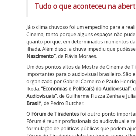
Tudo o que aconteceu na abert
Já o clima chuvoso foi um empecilho para a real
Cinema, tanto porque alguns espaços não puder
quanto porque, em determinados momentos da M
ilhada. Além disso, a chuva impediu que pudé
Nascimento”
, de Flávia Moraes.
Um dos pontos altos da Mostra de Cinema de Tir
importantes para o audiovisual brasileiro. São e
organizado por Gabriel Carneiro e Paulo Henriq
Ikeda;
“Economias e Política(s) do Audiovisual”
, 
Audiovisuais”
, de Guilherme Fiuzza Zenha e Juli
Brasil”
, de Pedro Butcher.
O
Fórum de Tiradentes
foi outro ponto importan
Fórum é reunir profissionais do audiovisual e r
formulação de políticas públicas que podem aju
Fórum de Tiradentes debateu temas como a Rec