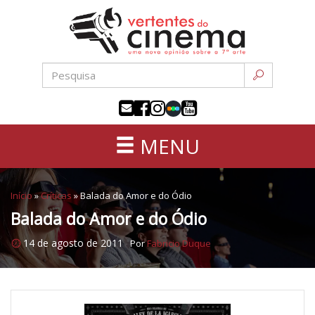
Uma
Pular
nova
para
opinião
o
sobre
conteúdo
a
sétima
arte
MENU
Início
»
Críticas
»
Balada do Amor e do Ódio
Balada do Amor e do Ódio
14 de agosto de 2011
Por
Fabricio Duque