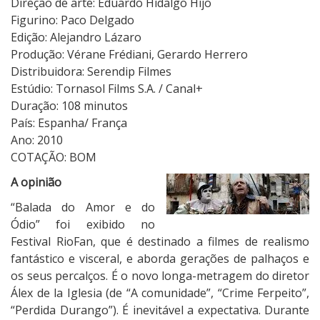
Direção de arte: Eduardo Hidalgo Hijo
i
Figurino: Paco Delgado
o
Edição: Alejandro Lázaro
Produção: Vérane Frédiani, Gerardo Herrero
Distribuidora: Serendip Filmes
Estúdio: Tornasol Films S.A. / Canal+
Duração: 108 minutos
País: Espanha/ França
Ano: 2010
COTAÇÃO: BOM
A opinião
“Balada do Amor e do
Ódio” foi exibido no
Festival RioFan, que é destinado a filmes de realismo
fantástico e visceral, e aborda gerações de palhaços e
os seus percalços. É o novo longa-metragem do diretor
Álex de la Iglesia (de “A comunidade”, “Crime Ferpeito”,
“Perdida Durango”). É inevitável a expectativa. Durante