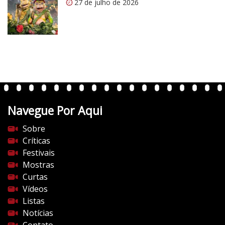
27 de julho de 2026
m
/
v
e
r
t
e
n
t
Navegue Por Aqui
e
s
Sobre
d
Críticas
o
Festivais
c
Mostras
i
Curtas
n
Vídeos
e
Listas
m
Notícias
a