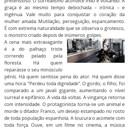
pretensioso. O surrealismo acontece indo e voltando. A
graça é ao mesmo tempo debochada – irônica – e
ingênua. Vale muito para conquistar o coração da
mulher amada. Mutilação, perseguição, espancamento.
É com extrema naturalidade que se observa o grotesco,
o monstro criado depois de inúmeros golpes.
A cena mais extravagante
é a do palhaço triste
correndo pelado pela
floresta. Há quem
reparasse o seu minúsculo
pênis. Há quem sentisse pena do ator. Há quem disse
uma hora: “Perdeu toda dignidade”. O gordo, o filho, foi
comparado a um javali gigante, aumentando o nível
surreal e epifânico. A vida dá voltas. A vingança retorna
com intensidade. O protagonista torna-se um animal e
morde o ditador Franco, um desejo estampado no rosto
de toda população espanhola. A loucura o acomete com
toda força. Ouve, em um filme no cinema, a música