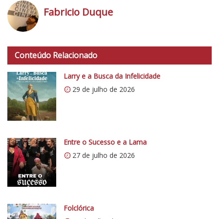
Fabricio Duque
h
t
Conteúdo Relacionado
t
p
Larry e a Busca da Infelicidade
s
29 de julho de 2026
:
/
/
i
0
Entre o Sucesso e a Lama
.
27 de julho de 2026
w
p
.
c
Folclórica
o