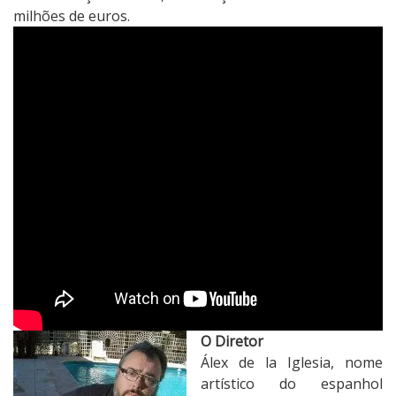
milhões de euros.
O Diretor
Álex de la Iglesia, nome
artístico do espanhol