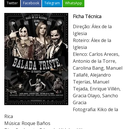
Twitter
Facebook
Telegram
WhatsApp
B
Ficha Técnica
a
Direção: Álex de la
l
Iglesia
a
Roteiro: Álex de la
d
Iglesia
a
Elenco: Carlos Areces,
d
Antonio de la Torre,
o
Carolina Bang, Manuel
A
Tallafé, Alejandro
m
Tejerías, Manuel
o
Tejada, Enrique Villén,
r
Gracia Olayo, Sancho
e
Gracia
d
Fotografia: Kiko de la
o
Rica
Ó
Música: Roque Baños
d