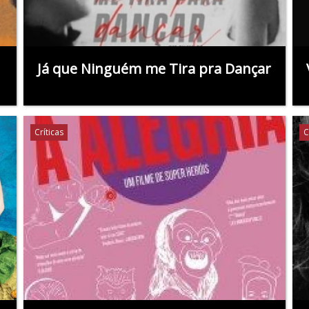
Já que Ninguém me Tira pra Dançar
Críticas
C