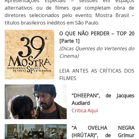
Apresentações Especiais – sessões em espaços
ç
alternativos ou de filmes que completam obra de
ã
diretores selecionados pelo evento; Mostra Brasil –
o
títulos brasileiros inéditos em São Paulo.
R
J
O QUE NÃO PERDER – TOP 20
[Parte 1]
(Dicas Quentes do Vertentes do
Cinema)
LEIA ANTES AS CRÍTICAS DOS
FILMES
“DHEEPAN”, de Jacques
Audiard
Crítica Aqui
“A OVELHA NEGRA
(HRÚTAR)”, de Grímur