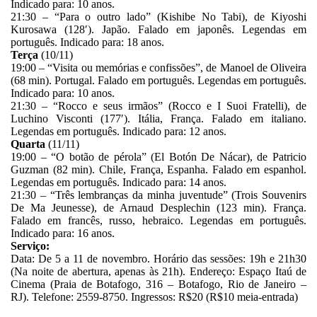
Indicado para: 10 anos.
21:30 – “Para o outro lado” (Kishibe No Tabi), de Kiyoshi
Kurosawa (128′). Japão. Falado em japonês. Legendas em
português. Indicado para: 18 anos.
Terça
(10/11)
19:00 – “Visita ou memórias e confissões”, de Manoel de Oliveira
(68 min). Portugal. Falado em português. Legendas em português.
Indicado para: 10 anos.
21:30 – “Rocco e seus irmãos” (Rocco e I Suoi Fratelli), de
Luchino Visconti (177′). Itália, França. Falado em italiano.
Legendas em português. Indicado para: 12 anos.
Quarta
(11/11)
19:00 – “O botão de pérola” (El Botón De Nácar), de Patricio
Guzman (82 min). Chile, França, Espanha. Falado em espanhol.
Legendas em português. Indicado para: 14 anos.
21:30 – “Três lembranças da minha juventude” (Trois Souvenirs
De Ma Jeunesse), de Arnaud Desplechin (123 min). França.
Falado em francês, russo, hebraico. Legendas em português.
Indicado para: 16 anos.
Serviço:
Data: De 5 a 11 de novembro. Horário das sessões: 19h e 21h30
(Na noite de abertura, apenas às 21h). Endereço: Espaço Itaú de
Cinema (Praia de Botafogo, 316 – Botafogo, Rio de Janeiro –
RJ). Telefone: 2559-8750. Ingressos: R$20 (R$10 meia-entrada)