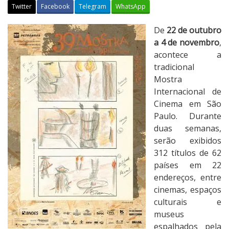
Twitter
Facebook
Telegram
WhatsApp
3
De
22 de outubro
9
a 4 de novembro
,
ª
acontece a
M
tradicional
O
Mostra
S
Internacional de
T
Cinema em São
R
Paulo. Durante
A
duas semanas,
I
serão exibidos
N
312 títulos de 62
T
países em 22
E
endereços, entre
R
cinemas, espaços
N
culturais e
A
museus
C
espalhados pela