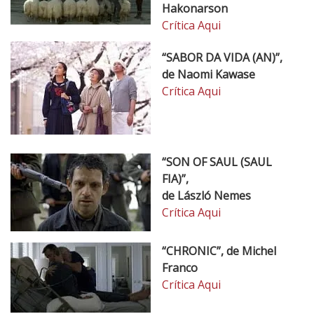
Hakonarson
Crítica Aqui
“SABOR DA VIDA (AN)”,
de Naomi Kawase
Crítica Aqui
“SON OF SAUL (SAUL
FIA)”,
de László Nemes
Crítica Aqui
“CHRONIC”, de Michel
Franco
Crítica Aqui