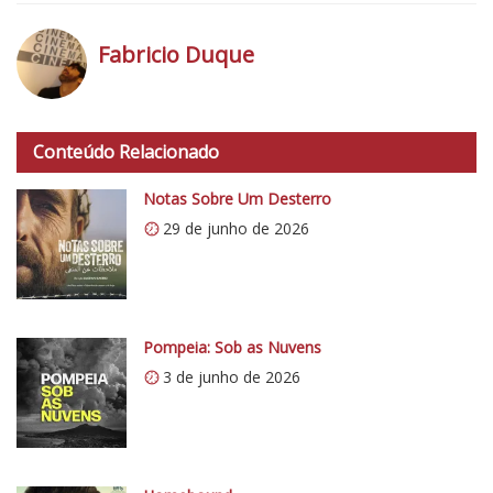
Fabricio Duque
h
t
Conteúdo Relacionado
t
p
Notas Sobre Um Desterro
s
29 de junho de 2026
:
/
/
i
0
Pompeia: Sob as Nuvens
.
3 de junho de 2026
w
p
.
c