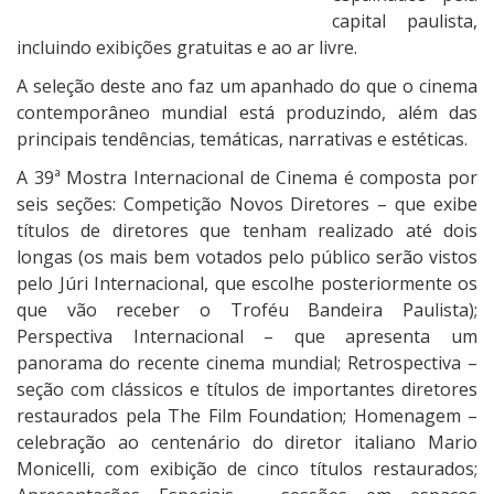
I
capital paulista,
O
incluindo exibições gratuitas e ao ar livre.
N
A seleção deste ano faz um apanhado do que o cinema
A
contemporâneo mundial está produzindo, além das
L
principais tendências, temáticas, narrativas e estéticas.
D
A 39ª Mostra Internacional de Cinema é composta por
E
seis seções: Competição Novos Diretores – que exibe
S
títulos de diretores que tenham realizado até dois
P
longas (os mais bem votados pelo público serão vistos
+
pelo Júri Internacional, que escolhe posteriormente os
P
que vão receber o Troféu Bandeira Paulista);
r
Perspectiva Internacional – que apresenta um
o
panorama do recente cinema mundial; Retrospectiva –
g
seção com clássicos e títulos de importantes diretores
r
restaurados pela The Film Foundation; Homenagem –
a
celebração ao centenário do diretor italiano Mario
m
Monicelli, com exibição de cinco títulos restaurados;
a