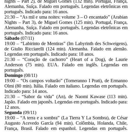
nights – Part 2), de Miguel Gomes (132 min). Portugal, França,
Alemanha, Suíça. Falado em português. Legendas eletrônicas em
português. Indicado para: 16 anos.
21:30 – “As mil e uma noites: volume 3 – O encantado” (Arabian
Nights – Part 3), de Miguel Gomes (125 min). Portugal, França,
Alemanha, Suíça. Falado em português. Legendas eletrônicas em
português. Indicado para: 16 anos.
Sábado
(07/11)
19:00 – “Labirinto de Mentiras” (Im Labyrinth des Schweigens),
de Giulio Ricciarelli (124 min). Alemanha. Falado em alemão.
Legendas em português. Indicado para: 18 anos.
21:30 – “Coração de cachorro” (Heart of a Dog), de Laurie
Anderson (75 min). EUA. Falado em inglês. Legendas em
português.
Domingo
(08/11)
19:00 – “Os campos voltarão” (Torneranno I Prati), de Ermanno
Olmi (80 min). Itália. Falado em italiano. Legendas em português.
Indicado para: 14 anos.
21:30 – “Sabor da vida” (An), de Naomi Kawase (113 min).
Japão. Falado em japonês. Legendas em português. Indicado para:
12 anos.
Segunda
(09/11)
19:00 – “A terra e a sombra” (La Tierra Y La Sombra), de César
Augusto Acevedo García (94 min). Colômbia, Holanda, Chile,
França, Brasil. Falado em espanhol. Legendas em português.