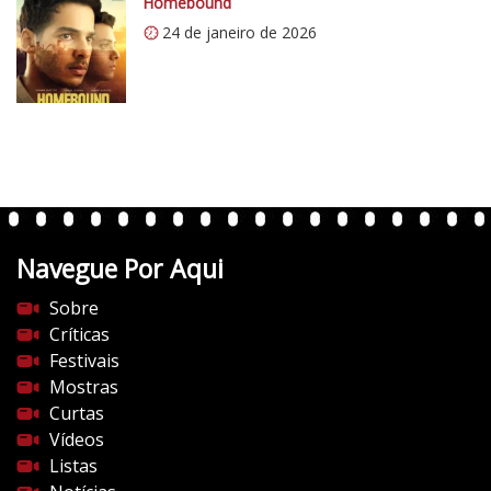
Homebound
o
24 de janeiro de 2026
m
/
v
e
r
t
e
n
t
Navegue Por Aqui
e
s
Sobre
d
Críticas
o
Festivais
c
Mostras
i
Curtas
n
Vídeos
e
Listas
m