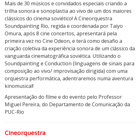
t
Mais de 30 músicos e convidados especiais criando a
r
trilha sonora e sonoplastia ao vivo de um dos maiores
a
clássicos do cinema soviético! A Cineorquestra
A
Soundpainting Rio, regida e coordenada por Taiyo
r
Omura, após 8 cine concertos, apresentará pela
t
primeira vez no Cine Odeon, e terá como desafio a
e
criação coletiva da experiência sonora de um clássico da
e
vanguarda cinematográfica soviética. Utilizando o
R
Soundpainting e Conduction (linguagens de sinais para
e
composição ao vivo/ improvisação dirigida) com uma
v
orquestra performática, adentraremos numa aventura
o
kinomusical!
l
Apresentação do filme e do evento pelo Professor
u
Miguel Pereira, do Departamento de Comunicação da
ç
PUC-Rio
ã
o
R
Cineorquestra
u