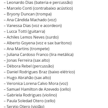
– Leonardo Dias (bateria e percussão)
s
– Marcelo Conti (contrabaixo acústico)
s
– Bryony Duncan (trompa)
a
– Ana Cândida Machado (voz)
– Vanessa Dias (voz e acordeon)
– Lucca Totti (guitarra)
– Achiles Lemos Neves (surdo)
– Alberto Goyena (voz e sax barítono)
– Ana Martins (trompete)
– Juliana Cardoso Franco (lira metálica)
– Jonas Ferreira (sax alto)
– Débora Rebel (percussão)
– Daniel Rodrigues Braz (baixo elétrico)
– Hugo Abrahão (sax alto)
– Veronica Lorena Calvo Mora (voz)
– Samuel Hamilton de Azevedo (cello)
– Gabriela Rodrigues (violino)
– Paula Soledad Otero (cello)
– Sergio Otero (violão)