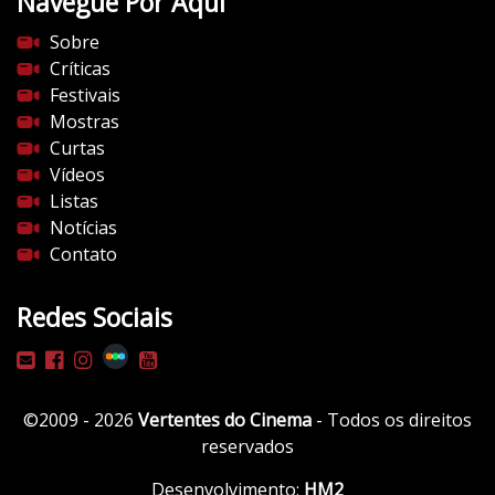
Navegue Por Aqui
e
s
Sobre
d
Críticas
o
Festivais
c
Mostras
i
Curtas
n
Vídeos
e
Listas
m
Notícias
a
Contato
.
c
Redes Sociais
o
m
/
w
©2009 - 2026
Vertentes do Cinema
- Todos os direitos
p
reservados
-
c
Desenvolvimento:
HM2