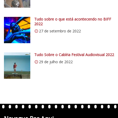
/
/
i
0
Tudo sobre o que está acontecendo no BIFF
2022
.
27 de setembro de 2022
w
p
.
c
Tudo Sobre o Cabíria Festival Audiovisual 2022
o
29 de julho de 2022
m
/
v
e
r
t
e
n
t