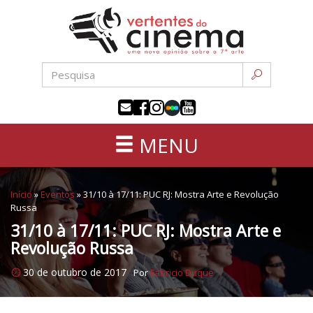
Uma
Pular
nova
para
opinião
o
sobre
conteúdo
a
sétima
arte
MENU
Início
»
Eventos
»
31/10 à 17/11: PUC RJ: Mostra Arte e Revolução
Russa
31/10 à 17/11: PUC RJ: Mostra Arte e
Revolução Russa
30 de outubro de 2017
Por
Fabricio Duque