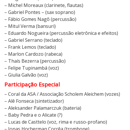
– Michel Moreaux (clarinete, flautas)
– Gabriel Pontes – (sax soprano)
– Fábio Gomes Nagô (percussão)
– Mitul Verma (bansuri)
– Eduardo Nogueira (percussão eletrônica e efeitos)
– Gabriel Serrano (teclado)
– Frank Lemos (teclado)
– Marlon Cardozo (rabeca)
– Thaís Bezerra (percussão)
– Felipe Tupinambá (voz)
– Giulia Galvão (voz)
Participação Especial
– Coral da ASA / Associação Scholem Aleichem (vozes)
– Alê Fonseca (sintetizador)
– Aleksander Palamarczuk (bateria)
– Baby Pedra e o Alicate (?)
– Lucas de Casttelo (voz, rima e russo-profano)
– Jonas Hocherman Corrêa (trombone)