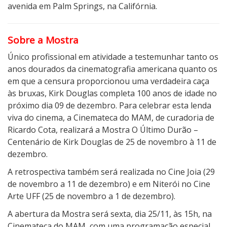
e
avenida em Palm Springs, na Califórnia.
i
r
Sobre a Mostra
o
Único profissional em atividade a testemunhar tanto os
anos dourados da cinematografia americana quanto os
em que a censura proporcionou uma verdadeira caça
às bruxas, Kirk Douglas completa 100 anos de idade no
próximo dia 09 de dezembro. Para celebrar esta lenda
viva do cinema, a Cinemateca do MAM, de curadoria de
Ricardo Cota, realizará a Mostra O Último Durão –
Centenário de Kirk Douglas de 25 de novembro à 11 de
dezembro.
A retrospectiva também será realizada no Cine Joia (29
de novembro a 11 de dezembro) e em Niterói no Cine
Arte UFF (25 de novembro a 1 de dezembro).
A abertura da Mostra será sexta, dia 25/11, às 15h, na
Cinemateca do MAM, com uma programação especial