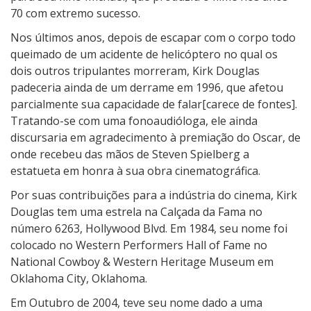
i
70 com extremo sucesso.
m
o
Nos últimos anos, depois de escapar com o corpo todo
D
queimado de um acidente de helicóptero no qual os
u
dois outros tripulantes morreram, Kirk Douglas
r
padeceria ainda de um derrame em 1996, que afetou
ã
parcialmente sua capacidade de falar[carece de fontes].
o
Tratando-se com uma fonoaudióloga, ele ainda
”
discursaria em agradecimento à premiação do Oscar, de
n
onde recebeu das mãos de Steven Spielberg a
o
estatueta em honra à sua obra cinematográfica.
R
Por suas contribuições para a indústria do cinema, Kirk
i
Douglas tem uma estrela na Calçada da Fama no
o
número 6263, Hollywood Blvd. Em 1984, seu nome foi
d
colocado no Western Performers Hall of Fame no
e
National Cowboy & Western Heritage Museum em
J
Oklahoma City, Oklahoma.
a
n
Em Outubro de 2004, teve seu nome dado a uma