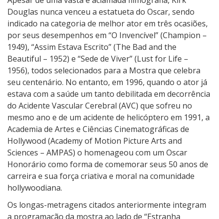
Apesar de uma vasta e aclamada filmografia, Kirk
Douglas nunca venceu a estatueta do Oscar, sendo
indicado na categoria de melhor ator em três ocasiões,
por seus desempenhos em “O Invencível” (Champion –
1949), “Assim Estava Escrito” (The Bad and the
Beautiful – 1952) e “Sede de Viver” (Lust for Life –
1956), todos selecionados para a Mostra que celebra
seu centenário. No entanto, em 1996, quando o ator já
estava com a saúde um tanto debilitada em decorrência
do Acidente Vascular Cerebral (AVC) que sofreu no
mesmo ano e de um acidente de helicóptero em 1991, a
Academia de Artes e Ciências Cinematográficas de
Hollywood (Academy of Motion Picture Arts and
Sciences – AMPAS) o homenageou com um Oscar
Honorário como forma de comemorar seus 50 anos de
carreira e sua força criativa e moral na comunidade
hollywoodiana.
Os longas-metragens citados anteriormente integram
a programação da mostra ao lado de “Estranha