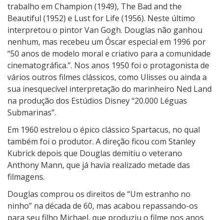
trabalho em Champion (1949), The Bad and the
a
Beautiful (1952) e Lust for Life (1956). Neste último
“
interpretou o pintor Van Gogh. Douglas não ganhou
K
nenhum, mas recebeu um Óscar especial em 1996 por
i
“50 anos de modelo moral e criativo para a comunidade
r
cinematográfica.”. Nos anos 1950 foi o protagonista de
k
vários outros filmes clássicos, como Ulisses ou ainda a
D
sua inesquecível interpretação do marinheiro Ned Land
o
na produção dos Estúdios Disney “20.000 Léguas
u
Submarinas”.
g
l
Em 1960 estrelou o épico clássico Spartacus, no qual
a
também foi o produtor. A direção ficou com Stanley
s
Kubrick depois que Douglas demitiu o veterano
:
Anthony Mann, que já havia realizado metade das
O
filmagens.
Ú
Douglas comprou os direitos de “Um estranho no
l
ninho” na década de 60, mas acabou repassando-os
t
para seu filho Michael, que produziu o filme nos anos