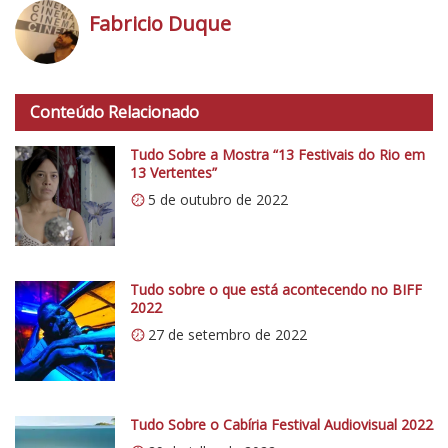
Fabricio Duque
h
t
Conteúdo Relacionado
t
p
Tudo Sobre a Mostra “13 Festivais do Rio em
s
13 Vertentes”
:
5 de outubro de 2022
/
/
i
0
Tudo sobre o que está acontecendo no BIFF
2022
.
27 de setembro de 2022
w
p
.
c
Tudo Sobre o Cabíria Festival Audiovisual 2022
o