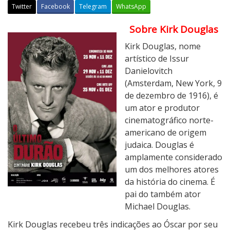
Twitter
Facebook
Telegram
WhatsApp
Sobre Kirk Douglas
2
5
Kirk Douglas, nome
/
artístico de Issur
1
Danielovitch
1
(Amsterdam, New York, 9
à
de dezembro de 1916), é
1
um ator e produtor
1
cinematográfico norte-
/
americano de origem
1
judaica. Douglas é
2
amplamente considerado
:
um dos melhores atores
M
da história do cinema. É
o
pai do também ator
s
Michael Douglas.
t
Kirk Douglas recebeu três indicações ao Óscar por seu
r