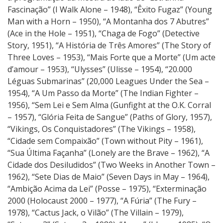
Fascinação” (I Walk Alone – 1948), “Êxito Fugaz” (Young
Man with a Horn – 1950), “A Montanha dos 7 Abutres”
(Ace in the Hole – 1951), “Chaga de Fogo” (Detective
Story, 1951), “A História de Três Amores” (The Story of
Three Loves – 1953), “Mais Forte que a Morte” (Um acte
d’amour – 1953), “Ulysses” (Ulisse – 1954), “20.000
Léguas Submarinas” (20,000 Leagues Under the Sea –
1954), “A Um Passo da Morte” (The Indian Fighter –
1956), “Sem Lei e Sem Alma (Gunfight at the O.K. Corral
– 1957), “Glória Feita de Sangue” (Paths of Glory, 1957),
“Vikings, Os Conquistadores” (The Vikings – 1958),
“Cidade sem Compaixão” (Town without Pity – 1961),
“Sua Última Façanha” (Lonely are the Brave – 1962), “A
Cidade dos Desiludidos” (Two Weeks in Another Town –
1962), “Sete Dias de Maio” (Seven Days in May – 1964),
“Ambição Acima da Lei” (Posse – 1975), “Exterminação
2000 (Holocaust 2000 – 1977), “A Fúria” (The Fury –
1978), “Cactus Jack, o Vilão” (The Villain – 1979),