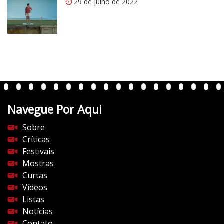
29 de julho de 2022
m
/
v
e
r
t
e
n
t
Navegue Por Aqui
e
s
Sobre
d
Críticas
o
Festivais
c
Mostras
i
Curtas
n
Vídeos
e
Listas
m
Notícias
a
Contato