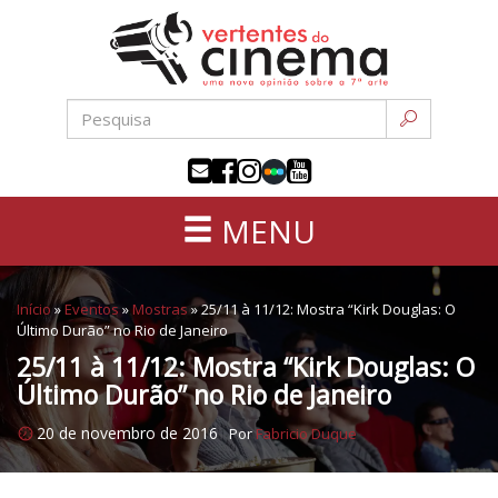
Uma
Pular
nova
para
opinião
o
sobre
conteúdo
a
sétima
arte
MENU
Início
»
Eventos
»
Mostras
»
25/11 à 11/12: Mostra “Kirk Douglas: O
Último Durão” no Rio de Janeiro
25/11 à 11/12: Mostra “Kirk Douglas: O
Último Durão” no Rio de Janeiro
20 de novembro de 2016
Por
Fabricio Duque