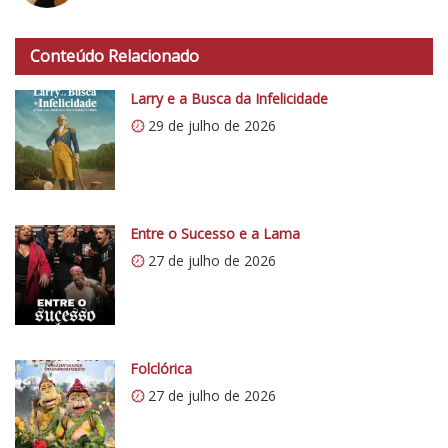
h
t
Conteúdo Relacionado
t
p
Larry e a Busca da Infelicidade
s
29 de julho de 2026
:
/
/
i
0
Entre o Sucesso e a Lama
.
27 de julho de 2026
w
p
.
c
Folclórica
o
27 de julho de 2026
m
/