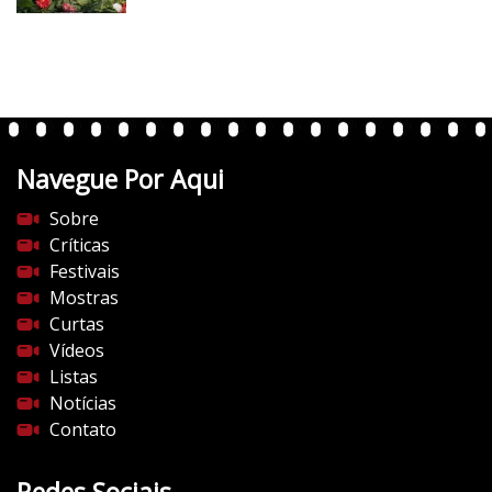
v
e
r
t
e
n
t
Navegue Por Aqui
e
s
Sobre
d
Críticas
o
Festivais
c
Mostras
i
Curtas
n
Vídeos
e
Listas
m
Notícias
a
Contato
.
c