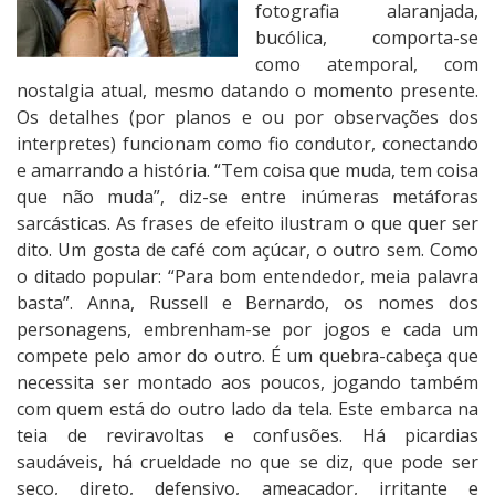
fotografia alaranjada,
bucólica, comporta-se
como atemporal, com
nostalgia atual, mesmo datando o momento presente.
Os detalhes (por planos e ou por observações dos
interpretes) funcionam como fio condutor, conectando
e amarrando a história. “Tem coisa que muda, tem coisa
que não muda”, diz-se entre inúmeras metáforas
sarcásticas. As frases de efeito ilustram o que quer ser
dito. Um gosta de café com açúcar, o outro sem. Como
o ditado popular: “Para bom entendedor, meia palavra
basta”. Anna, Russell e Bernardo, os nomes dos
personagens, embrenham-se por jogos e cada um
compete pelo amor do outro. É um quebra-cabeça que
necessita ser montado aos poucos, jogando também
com quem está do outro lado da tela. Este embarca na
teia de reviravoltas e confusões. Há picardias
saudáveis, há crueldade no que se diz, que pode ser
seco, direto, defensivo, ameaçador, irritante e