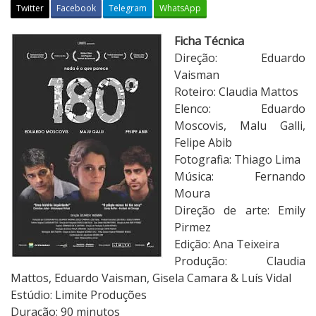
Twitter
Facebook
Telegram
WhatsApp
1
Ficha Técnica
8
Direção: Eduardo
0
Vaisman
G
Roteiro: Claudia Mattos
r
Elenco: Eduardo
a
Moscovis, Malu Galli,
u
Felipe Abib
s
Fotografia: Thiago Lima
Música: Fernando
Moura
Direção de arte: Emily
Pirmez
Edição: Ana Teixeira
Produção: Claudia
Mattos, Eduardo Vaisman, Gisela Camara & Luís Vidal
Estúdio: Limite Produções
Duração: 90 minutos