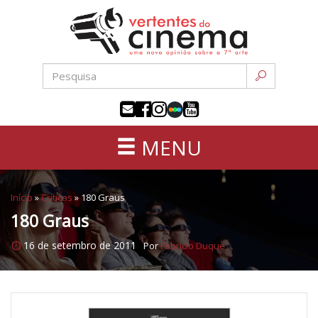
Uma
Pular
nova
para
opinião
o
sobre
conteúdo
a
sétima
arte
MENU
Início
»
Críticas
»
180 Graus
180 Graus
16 de setembro de 2011
Por
Fabricio Duque