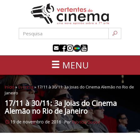
Uma
Pular
nova
para
opinião
o
sobre
conteúdo
a
sétima
arte
MENU
Início
»
Eventos
»
17/11 à 30/11: 3a Joias do Cinema Alemão no Rio de
Janeiro
17/11 à 30/11: 3a Joias do Cinema
Alemão no Rio de Janeiro
19 de novembro de 2016
Por
Fabricio Duque