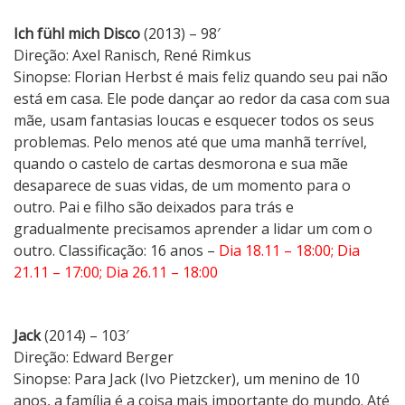
R
i
Ich fühl mich Disco
(2013) – 98′
o
Direção: Axel Ranisch, René Rimkus
d
Sinopse: Florian Herbst é mais feliz quando seu pai não
e
está em casa. Ele pode dançar ao redor da casa com sua
J
mãe, usam fantasias loucas e esquecer todos os seus
a
problemas. Pelo menos até que uma manhã terrível,
n
quando o castelo de cartas desmorona e sua mãe
e
desaparece de suas vidas, de um momento para o
i
outro. Pai e filho são deixados para trás e
r
gradualmente precisamos aprender a lidar um com o
o
outro. Classificação: 16 anos –
Dia 18.11 – 18:00; Dia
21.11 – 17:00; Dia 26.11 – 18:00
Jack
(2014) – 103′
Direção: Edward Berger
Sinopse: Para Jack (Ivo Pietzcker), um menino de 10
anos, a família é a coisa mais importante do mundo. Até