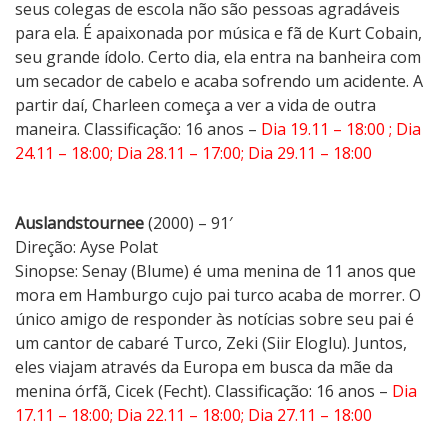
seus colegas de escola não são pessoas agradáveis
a
para ela. É apaixonada por música e fã de Kurt Cobain,
s
seu grande ídolo. Certo dia, ela entra na banheira com
d
um secador de cabelo e acaba sofrendo um acidente. A
o
partir daí, Charleen começa a ver a vida de outra
C
maneira. Classificação: 16 anos –
Dia 19.11 – 18:00 ; Dia
i
24.11 – 18:00; Dia 28.11 – 17:00; Dia 29.11 – 18:00
n
e
m
Auslandstournee
(2000) – 91′
a
Direção: Ayse Polat
A
Sinopse: Senay (Blume) é uma menina de 11 anos que
l
mora em Hamburgo cujo pai turco acaba de morrer. O
e
único amigo de responder às notícias sobre seu pai é
m
um cantor de cabaré Turco, Zeki (Siir Eloglu). Juntos,
ã
eles viajam através da Europa em busca da mãe da
o
menina órfã, Cicek (Fecht). Classificação: 16 anos –
Dia
n
17.11 – 18:00; Dia 22.11 – 18:00; Dia 27.11 – 18:00
o