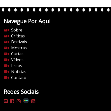
e
n
t
Navegue Por Aqui
e
s
Sobre
d
Críticas
o
Festivais
c
Mostras
i
Curtas
n
Vídeos
e
Listas
m
Notícias
a
Contato
.
c
Redes Sociais
o
m
/