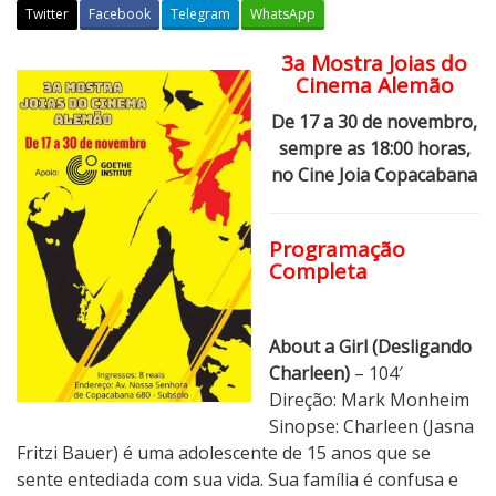
Twitter
Facebook
Telegram
WhatsApp
3a Mostra Joias do
1
Cinema Alemão
7
/
De 17 a 30 de novembro,
1
sempre as 18:00 horas,
1
no Cine Joia Copacabana
à
3
Programação
0
Completa
/
1
1
About a Girl (Desligando
:
Charleen)
– 104′
3
Direção: Mark Monheim
a
Sinopse: Charleen (Jasna
J
Fritzi Bauer) é uma adolescente de 15 anos que se
o
sente entediada com sua vida. Sua família é confusa e
i