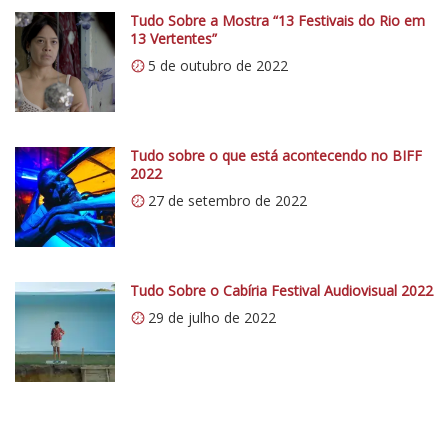
p
Tudo Sobre a Mostra “13 Festivais do Rio em
s
13 Vertentes”
:
5 de outubro de 2022
/
/
i
0
Tudo sobre o que está acontecendo no BIFF
2022
.
27 de setembro de 2022
w
p
.
c
Tudo Sobre o Cabíria Festival Audiovisual 2022
o
29 de julho de 2022
m
/
v
e
r
t