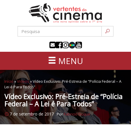
Uma
Pular
nova
para
opinião
o
sobre
conteúdo
a
sétima
arte
MENU
Início
»
Vídeos
»
Vídeo Exclusivo: Pré-Estreia de “Polícia Federal – A
Lei é Para Todos”
Vídeo Exclusivo: Pré-Estreia de “Polícia
Federal – A Lei é Para Todos”
7 de setembro de 2017
Por
Fabricio Duque