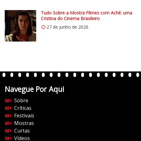
.
-
c
E
Tudo Sobre a Mostra Filmes com Aché: uma
o
Cristina do Cinema Brasileiro
s
m
t
27 de junho de 2026
/
r
v
e
e
i
r
a
t
d
e
e
n
“
t
P
Navegue Por Aqui
e
o
s
Sobre
l
d
Críticas
í
o
Festivais
c
c
Mostras
i
i
Curtas
a
n
Vídeos
F