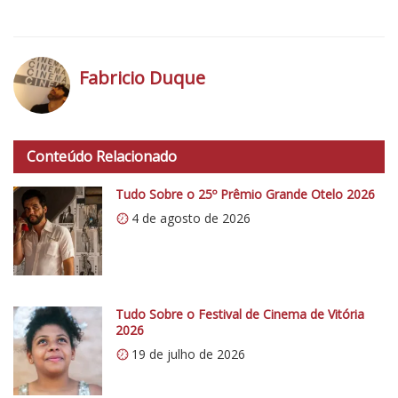
V
í
d
Fabricio Duque
e
o
h
E
t
x
Conteúdo Relacionado
t
c
p
Tudo Sobre o 25º Prêmio Grande Otelo 2026
l
s
u
4 de agosto de 2026
:
s
/
i
/
v
i
o
0
Tudo Sobre o Festival de Cinema de Vitória
:
2026
.
P
19 de julho de 2026
w
r
p
é