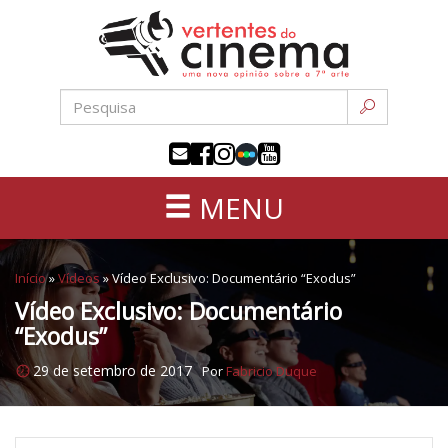
Uma
Pular
nova
para
opinião
o
sobre
conteúdo
a
sétima
arte
MENU
Início
»
Vídeos
»
Vídeo Exclusivo: Documentário “Exodus”
Vídeo Exclusivo: Documentário
“Exodus”
29 de setembro de 2017
Por
Fabricio Duque