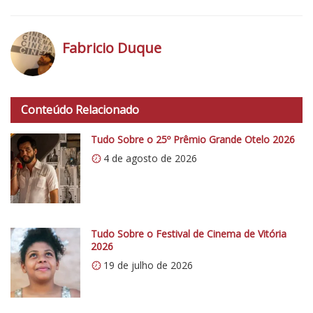
V
í
d
Fabricio Duque
e
o
h
E
t
x
Conteúdo Relacionado
t
c
p
Tudo Sobre o 25º Prêmio Grande Otelo 2026
l
s
u
4 de agosto de 2026
:
s
/
i
/
v
i
o
0
Tudo Sobre o Festival de Cinema de Vitória
:
2026
.
D
19 de julho de 2026
w
o
p
c
.
u