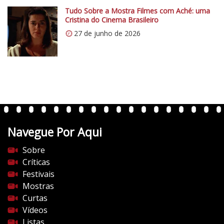
c
m
Tudo Sobre a Mostra Filmes com Aché: uma
o
Cristina do Cinema Brasileiro
e
m
n
27 de junho de 2026
/
t
v
á
e
r
r
i
t
o
e
“
n
E
t
x
Navegue Por Aqui
e
o
s
Sobre
d
d
Críticas
u
o
Festivais
s
c
Mostras
”
i
Curtas
n
Vídeos
e
Listas