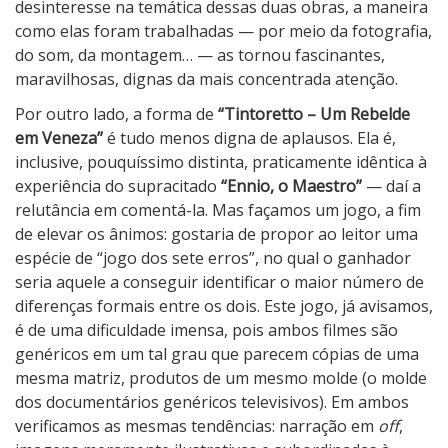
desinteresse na temática dessas duas obras, a maneira
como elas foram trabalhadas — por meio da fotografia,
do som, da montagem… — as tornou fascinantes,
maravilhosas, dignas da mais concentrada atenção.
Por outro lado, a forma de
“Tintoretto – Um Rebelde
em Veneza”
é tudo menos digna de aplausos. Ela é,
inclusive, pouquíssimo distinta, praticamente idêntica à
experiência do supracitado
“Ennio, o Maestro”
— daí a
relutância em comentá-la. Mas façamos um jogo, a fim
de elevar os ânimos: gostaria de propor ao leitor uma
espécie de “jogo dos sete erros”, no qual o ganhador
seria aquele a conseguir identificar o maior número de
diferenças formais entre os dois
. Este jogo, já avisamos,
é de uma dificuldade imensa, pois ambos filmes são
genéricos em um tal grau que parecem cópias de uma
mesma matriz, produtos de um mesmo molde (o molde
dos documentários genéricos televisivos). Em ambos
verificamos as mesmas tendências: narração em
off
,