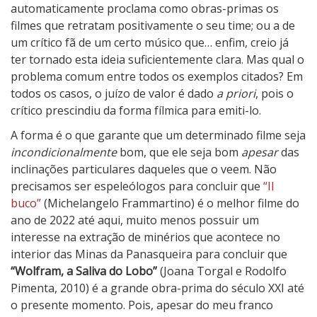
automaticamente proclama como obras-primas os
filmes que retratam positivamente o seu time; ou a de
um crítico fã de um certo músico que… enfim, creio já
ter tornado esta ideia suficientemente clara. Mas qual o
problema comum entre todos os exemplos citados? Em
todos os casos, o juízo de valor é dado
a priori
, pois o
crítico prescindiu da forma fílmica para emiti-lo.
A forma é o que garante que um determinado filme seja
incondicionalmente
bom, que ele seja bom
apesar
das
inclinações particulares daqueles que o veem. Não
precisamos ser espeleólogos para concluir que
“Il
buco”
(Michelangelo Frammartino)
é o melhor filme do
ano de 2022 até aqui, muito menos possuir um
interesse na extração de minérios que acontece no
interior das Minas da Panasqueira para concluir que
“Wolfram, a Saliva do Lobo”
(Joana Torgal e Rodolfo
Pimenta, 2010)
é a grande obra-prima do século XXI até
o presente momento. Pois, apesar do meu franco