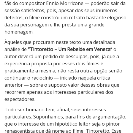
t
fãs do compositor Ennio Morricone — poderão sair da
o
sessão satisfeitos, pois, apesar dos seus inúmeros
–
defeitos, o filme constrói um retrato bastante elogioso
U
da sua personagem e lhe presta uma grande
m
homenagem.
R
Àqueles que procuram neste texto uma detalhada
e
análise de
“Tintoretto – Um Rebelde em Veneza”
o
b
autor deverá um pedido de desculpas, pois, já que a
e
experiência proposta por esses dois filmes é
l
praticamente a mesma, não resta outra opção senão
d
continuar o raciocínio — iniciado naquela crítica
e
anterior — sobre o suposto valor dessas obras que
e
recorrem apenas aos interesses particulares dos
m
espectadores.
V
Todo ser humano tem, afinal, seus interesses
e
particulares. Suponhamos, para fins de argumentação,
n
que o interesse de um hipotético leitor seja o pintor
e
renascentista que dá nome ao filme, Tintoretto. Esse
z