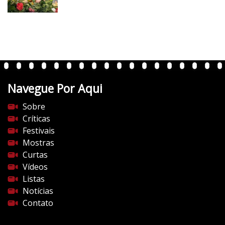
v
e
r
t
e
n
t
Navegue Por Aqui
e
s
Sobre
d
Críticas
o
Festivais
c
Mostras
i
Curtas
n
Vídeos
e
Listas
m
Notícias
a
Contato
.
c