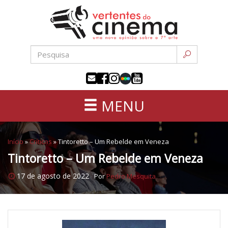
Uma
Pular
nova
para
opinião
o
sobre
conteúdo
a
sétima
arte
MENU
Início
»
Críticas
»
Tintoretto – Um Rebelde em Veneza
Tintoretto – Um Rebelde em Veneza
17 de agosto de 2022
Por
Pedro Mesquita