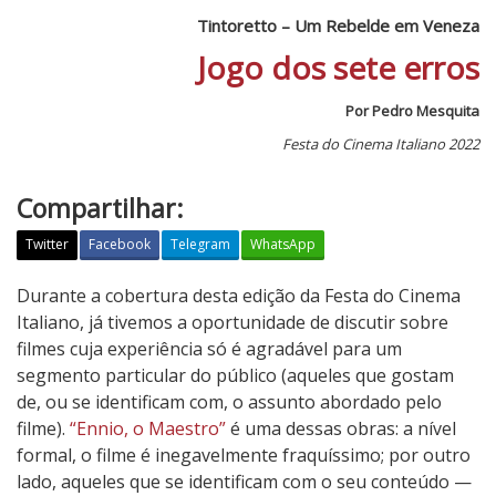
Tintoretto – Um Rebelde em Veneza
Jogo dos sete erros
Por Pedro Mesquita
Festa do Cinema Italiano 2022
Compartilhar:
Twitter
Facebook
Telegram
WhatsApp
T
Durante a cobertura desta edição da Festa do Cinema
i
Italiano, já tivemos a oportunidade de discutir sobre
n
filmes cuja experiência só é agradável para um
t
segmento particular do público (aqueles que gostam
o
de, ou se identificam com, o assunto abordado pelo
r
filme).
“Ennio, o Maestro”
é uma dessas obras: a nível
e
formal, o filme é inegavelmente fraquíssimo; por outro
t
lado, aqueles que se identificam com o seu conteúdo —