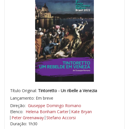
Título Original:
Tintoretto - Un ribelle a Venezia
Lançamento: Em breve
Direção:
Giuseppe Domingo Romano
Elenco:
Helena Bonham Carter
Kate Bryan
Peter Greenaway
Stefano Accorsi
Duração: 1h30