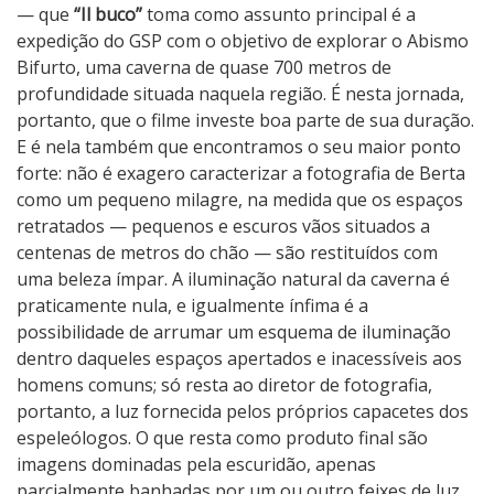
— que
“Il buco”
toma como assunto principal é a
expedição do GSP com o objetivo de explorar o Abismo
Bifurto, uma caverna de quase 700 metros de
profundidade situada naquela região. É nesta jornada,
portanto, que o filme investe boa parte de sua duração.
E é nela também que encontramos o seu maior ponto
forte: não é exagero caracterizar a fotografia de Berta
como um pequeno milagre, na medida que os espaços
retratados — pequenos e escuros vãos situados a
centenas de metros do chão — são restituídos com
uma beleza ímpar. A iluminação natural da caverna é
praticamente nula, e igualmente ínfima é a
possibilidade de arrumar um esquema de iluminação
dentro daqueles espaços apertados e inacessíveis aos
homens comuns; só resta ao diretor de fotografia,
portanto, a luz fornecida pelos próprios capacetes dos
espeleólogos. O que resta como produto final são
imagens dominadas pela escuridão, apenas
parcialmente banhadas por um ou outro feixes de luz