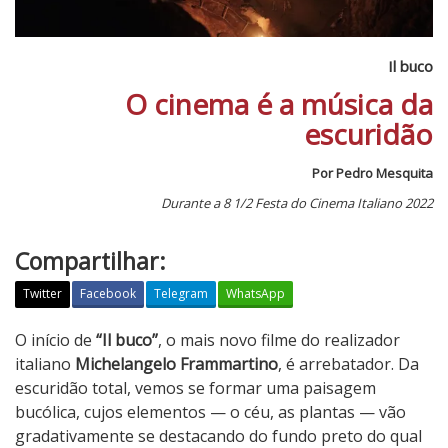
Il buco
O cinema é a música da
escuridão
Por Pedro Mesquita
Durante a 8 1/2 Festa do Cinema Italiano 2022
Compartilhar:
Twitter
Facebook
Telegram
WhatsApp
I
O início de
“Il buco”
, o mais novo filme do realizador
l
italiano
Michelangelo Frammartino
, é arrebatador. Da
b
escuridão total, vemos se formar uma paisagem
u
bucólica, cujos elementos — o céu, as plantas — vão
c
gradativamente se destacando do fundo preto do qual