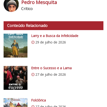
Pedro Mesquita
Crítico
h
t
Conteúdo Relacionado
t
p
Larry e a Busca da Infelicidade
s
29 de julho de 2026
:
/
/
i
0
Entre o Sucesso e a Lama
.
27 de julho de 2026
w
p
.
c
o
Folclórica
m
27 de julho de 2026