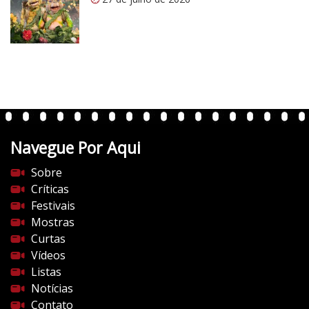
/
v
e
r
t
e
n
t
Navegue Por Aqui
e
s
Sobre
d
Críticas
o
Festivais
c
Mostras
i
Curtas
n
Vídeos
e
Listas
m
Notícias
a
Contato