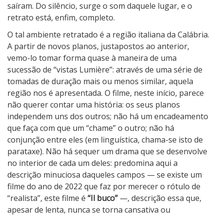
o
saíram. Do silêncio, surge o som daquele lugar, e o
retrato está, enfim, completo.
O tal ambiente retratado é a região italiana da Calábria.
A partir de novos planos, justapostos ao anterior,
vemo-lo tomar forma quase à maneira de uma
sucessão de “vistas Lumière”: através de uma série de
tomadas de duração mais ou menos similar, aquela
região nos é apresentada. O filme, neste início, parece
não querer contar uma história: os seus planos
independem uns dos outros; não há um encadeamento
que faça com que um “chame” o outro; não há
conjunção entre eles (em linguística, chama-se isto de
parataxe). Não há sequer um drama que se desenvolve
no interior de cada um deles: predomina aqui a
descrição minuciosa daqueles campos — se existe um
filme do ano de 2022 que faz por merecer o rótulo de
“realista”, este filme é
“Il buco”
—, descrição essa que,
apesar de lenta, nunca se torna cansativa ou