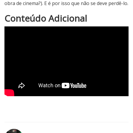
obra de cinema?). E é por isso que não se deve perdê-lo.
4
Conteúdo Adicional
N
o
t
a
d
o
C
r
í
t
i
c
o
5
1