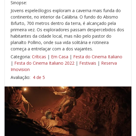
Sinopse:
Jovens espeleólogos exploram a caverna mais funda do
continente, no interior da Calábria. O fundo do Abismo
Bifurto, 700 metros dentro da terra, é alcançado pela
primeira vez. Os exploradores passam despercebidos dos
habitantes da cidade local, mas não pelo pastor do
planalto Pollino, onde sua vida solitária e rotineira
começa a entrelaçar com a dos viajantes.
Categoria:
Críticas
|
Em Casa
|
Festa do Cinema Italiano
|
Festa do Cinema Italiano 2022
|
Festivais
|
Reserva
Imovision
Avaliação:
4 de 5