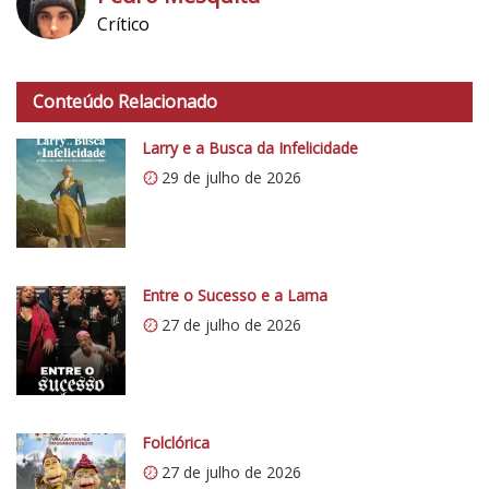
Crítico
h
t
Conteúdo Relacionado
t
p
Larry e a Busca da Infelicidade
s
29 de julho de 2026
:
/
/
i
0
Entre o Sucesso e a Lama
.
27 de julho de 2026
w
p
.
c
o
Folclórica
m
27 de julho de 2026