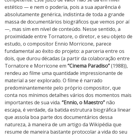
a
estético — e nem o poderia, pois a sua aparência é
e
absolutamente genérica, indistinta de toda a grande
s
massa de documentários biográficos que vemos por aí
t
—, mas sim em nível de conteúdo. Nesse sentido, a
r
proximidade entre Tornatore, o diretor, e seu objeto de
o
estudo, o compositor Ennio Morricone, parece
fundamental ao êxito do projeto: a parceria entre os
dois, que durou décadas (a partir da colaboração entre
Tornatore e Morricone em
“Cinema Paradiso”
(1988)),
rendeu ao filme uma quantidade impressionante de
material a ser explorado. O filme é narrado
predominantemente pelo próprio compositor, que
conta nos mínimos detalhes vários dos momentos mais
importantes de sua vida.
“Ennio, o Maestro”
não
escapa, é verdade, da batida estrutura biográfica linear
que assola boa parte dos documentários dessa
natureza, à maneira de um artigo da Wikipédia que
resume de maneira bastante protocolar a vida do seu