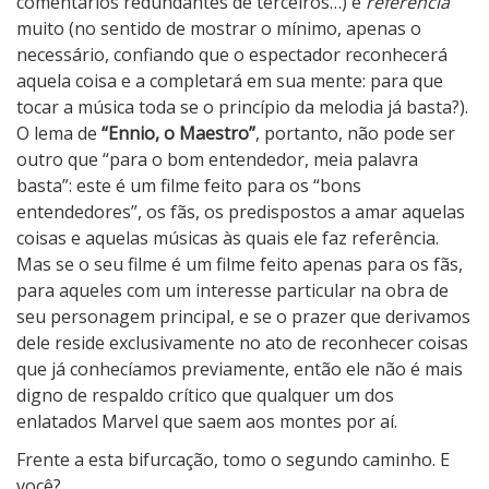
comentários redundantes de terceiros…) e
referencia
muito (no sentido de mostrar o mínimo, apenas o
necessário, confiando que o espectador reconhecerá
aquela coisa e a completará em sua mente: para que
tocar a música toda se o princípio da melodia já basta?).
O lema de
“Ennio, o Maestro”
, portanto, não pode ser
outro que “para o bom entendedor, meia palavra
basta”: este é um filme feito para os “bons
entendedores”, os fãs, os predispostos a amar aquelas
coisas e aquelas músicas às quais ele faz referência.
Mas se o seu filme é um filme feito apenas para os fãs,
para aqueles com um interesse particular na obra de
seu personagem principal, e se o prazer que derivamos
dele reside exclusivamente no ato de reconhecer coisas
que já conhecíamos previamente, então ele não é mais
digno de respaldo crítico que qualquer um dos
enlatados Marvel que saem aos montes por aí.
Frente a esta bifurcação, tomo o segundo caminho. E
você?