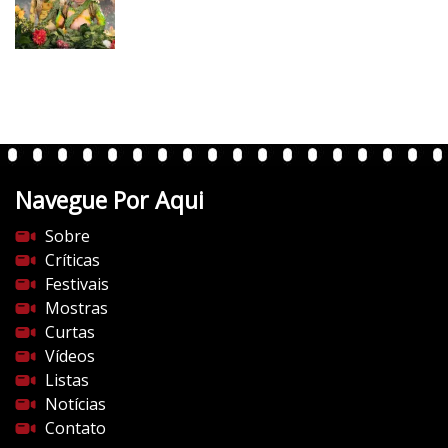
/
v
e
r
t
e
n
t
Navegue Por Aqui
e
s
Sobre
d
Críticas
o
Festivais
c
Mostras
i
Curtas
n
Vídeos
e
Listas
m
Notícias
a
Contato
.