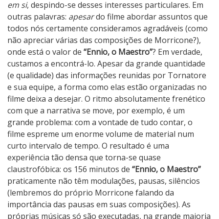
em si
, despindo-se desses interesses particulares. Em
outras palavras:
apesar
do filme abordar assuntos que
todos nós certamente consideramos agradáveis (como
não apreciar várias das composições de Morricone?),
onde está o valor de
“Ennio, o Maestro”
? Em verdade,
custamos a encontrá-lo. Apesar da grande quantidade
(e qualidade) das informações reunidas por Tornatore
e sua equipe, a forma como elas estão organizadas no
filme deixa a desejar. O ritmo absolutamente frenético
com que a narrativa se move, por exemplo, é um
grande problema: com a vontade de tudo contar, o
filme espreme um enorme volume de material num
curto intervalo de tempo. O resultado é uma
experiência tão densa que torna-se quase
claustrofóbica: os 156 minutos de
“Ennio, o Maestro”
praticamente não têm modulações, pausas, silêncios
(lembremos do próprio Morricone falando da
importância das pausas em suas composições). As
próprias músicas só são executadas, na grande maioria