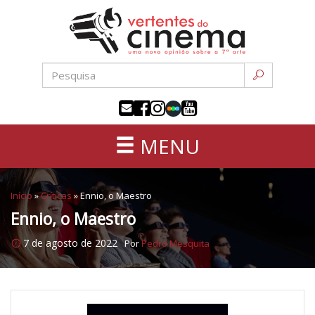
Uma
Pular
nova
para
opinião
o
sobre
conteúdo
a
sétima
arte
MENU
Início
»
Críticas
»
Ennio, o Maestro
Ennio, o Maestro
7 de agosto de 2022
Por
Pedro Mesquita