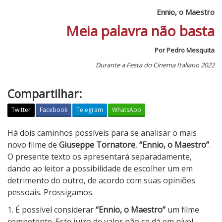
Ennio, o Maestro
Meia palavra não basta
Por Pedro Mesquita
Durante a Festa do Cinema Italiano 2022
Compartilhar:
Twitter
Facebook
Telegram
WhatsApp
E
Há dois caminhos possíveis para se analisar o mais
n
novo filme de
Giuseppe Tornatore
,
“Ennio, o Maestro”
.
n
O presente texto os apresentará separadamente,
i
dando ao leitor a possibilidade de escolher um em
o
detrimento do outro, de acordo com suas opiniões
,
pessoais. Prossigamos.
o
1. É possível considerar
“Ennio, o Maestro”
um filme
M
competente. Este juízo de valor não se dá em nível