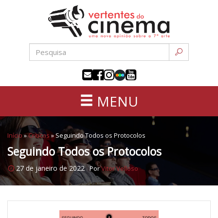
Uma
Pular
nova
para
opinião
o
sobre
conteúdo
a
sétima
arte
MENU
Início
»
Críticas
»
Seguindo Todos os Protocolos
Seguindo Todos os Protocolos
27 de janeiro de 2022
Por
Vitor Velloso