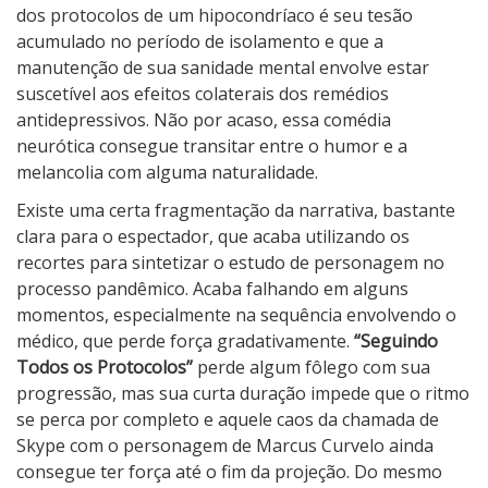
o
dos protocolos de um hipocondríaco é seu tesão
d
acumulado no período de isolamento e que a
o
manutenção de sua sanidade mental envolve estar
s
suscetível aos efeitos colaterais dos remédios
o
antidepressivos. Não por acaso, essa comédia
s
neurótica consegue transitar entre o humor e a
P
melancolia com alguma naturalidade.
r
Existe uma certa fragmentação da narrativa, bastante
o
clara para o espectador, que acaba utilizando os
t
recortes para sintetizar o estudo de personagem no
o
processo pandêmico. Acaba falhando em alguns
c
momentos, especialmente na sequência envolvendo o
o
médico, que perde força gradativamente.
“Seguindo
l
Todos os Protocolos”
perde algum fôlego com sua
o
progressão, mas sua curta duração impede que o ritmo
s
se perca por completo e aquele caos da chamada de
Skype com o personagem de Marcus Curvelo ainda
consegue ter força até o fim da projeção. Do mesmo