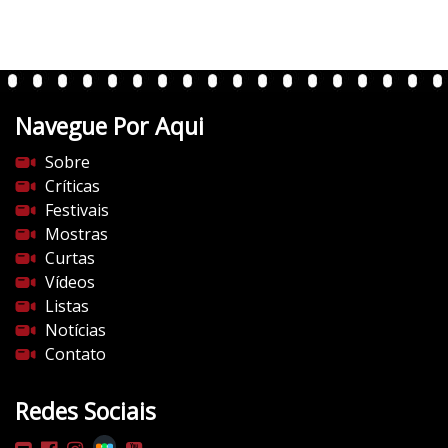
r
t
e
n
t
Navegue Por Aqui
e
s
Sobre
d
Críticas
o
Festivais
c
Mostras
i
Curtas
n
Vídeos
e
Listas
m
Notícias
a
Contato
.
c
Redes Sociais
o
m