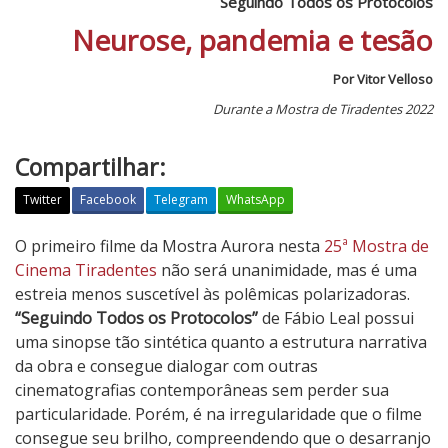
Seguindo Todos os Protocolos
Neurose, pandemia e tesão
Por Vitor Velloso
Durante a Mostra de Tiradentes 2022
Compartilhar:
Twitter
Facebook
Telegram
WhatsApp
S
O primeiro filme da Mostra Aurora nesta
25ª Mostra de
e
Cinema Tiradentes
não será unanimidade, mas é uma
g
estreia menos suscetível às polêmicas polarizadoras.
u
“Seguindo Todos os Protocolos”
de Fábio Leal possui
i
uma sinopse tão sintética quanto a estrutura narrativa
n
da obra e consegue dialogar com outras
d
cinematografias contemporâneas sem perder sua
o
particularidade. Porém, é na irregularidade que o filme
T
consegue seu brilho, compreendendo que o desarranjo