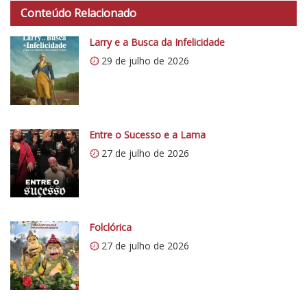
Conteúdo Relacionado
t
p
Larry e a Busca da Infelicidade
s
29 de julho de 2026
:
/
/
i
0
Entre o Sucesso e a Lama
.
27 de julho de 2026
w
p
.
c
o
Folclórica
m
27 de julho de 2026
/
v
e