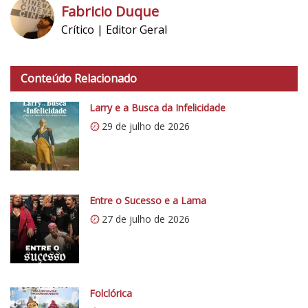
Fabricio Duque
Crítico | Editor Geral
h
t
Conteúdo Relacionado
t
p
Larry e a Busca da Infelicidade
s
29 de julho de 2026
:
/
/
i
0
Entre o Sucesso e a Lama
.
27 de julho de 2026
w
p
.
c
o
Folclórica