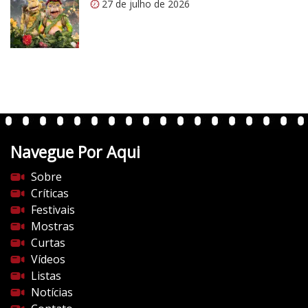
m
27 de julho de 2026
/
v
e
r
t
e
n
t
Navegue Por Aqui
e
s
Sobre
d
Críticas
o
Festivais
c
Mostras
i
Curtas
n
Vídeos
e
Listas
m
Notícias
a