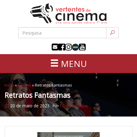
Uma
Pular
nova
para
opinião
o
sobre
conteúdo
a
sétima
arte
MENU
Início
»
Críticas
»
Retratos Fantasmas
Retratos Fantasmas
20 de maio de 2023
Por
Fabricio Duque