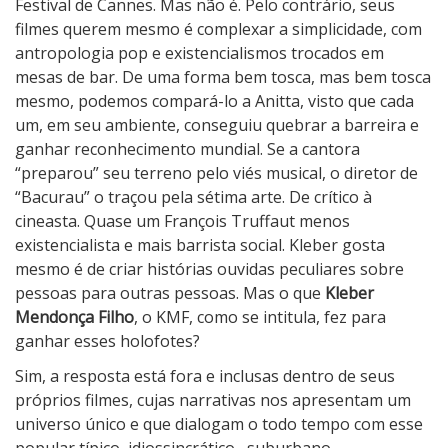
o
Festival de Cannes. Mas não é. Pelo contrário, seus
s
filmes querem mesmo é complexar a simplicidade, com
F
antropologia pop e existencialismos trocados em
a
mesas de bar. De uma forma bem tosca, mas bem tosca
n
mesmo, podemos compará-lo a Anitta, visto que cada
t
um, em seu ambiente, conseguiu quebrar a barreira e
a
ganhar reconhecimento mundial. Se a cantora
s
“preparou” seu terreno pelo viés musical, o diretor de
m
“Bacurau” o traçou pela sétima arte. De crítico à
a
cineasta. Quase um François Truffaut menos
s
existencialista e mais barrista social. Kleber gosta
mesmo é de criar histórias ouvidas peculiares sobre
pessoas para outras pessoas. Mas o que
Kleber
Mendonça Filho
, o KMF, como se intitula, fez para
ganhar esses holofotes?
Sim, a resposta está fora e inclusas dentro de seus
próprios filmes, cujas narrativas nos apresentam um
universo único e que dialogam o todo tempo com esse