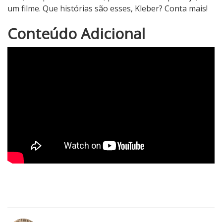
um filme. Que histórias são esses, Kleber? Conta mais!
4
Conteúdo Adicional
N
o
t
a
d
o
C
r
í
t
i
c
o
5
1