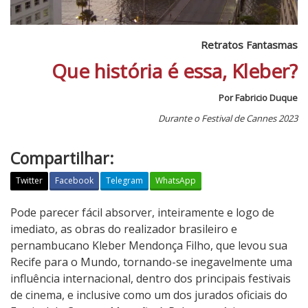
Retratos Fantasmas
Que história é essa, Kleber?
Por Fabricio Duque
Durante o Festival de Cannes 2023
Compartilhar:
Twitter
Facebook
Telegram
WhatsApp
R
Pode parecer fácil absorver, inteiramente e logo de
e
imediato, as obras do realizador brasileiro e
t
pernambucano Kleber Mendonça Filho, que levou sua
r
Recife para o Mundo, tornando-se inegavelmente uma
a
influência internacional, dentro dos principais festivais
t
de cinema, e inclusive como um dos jurados oficiais do