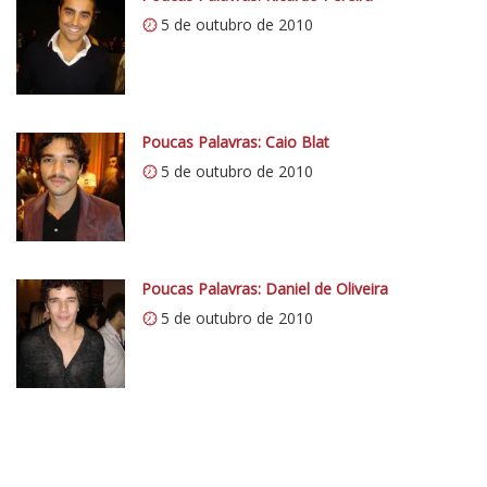
s
5 de outubro de 2010
:
/
/
i
0
Poucas Palavras: Caio Blat
.
5 de outubro de 2010
w
p
.
c
Poucas Palavras: Daniel de Oliveira
o
5 de outubro de 2010
m
/
v
e
r
t
e