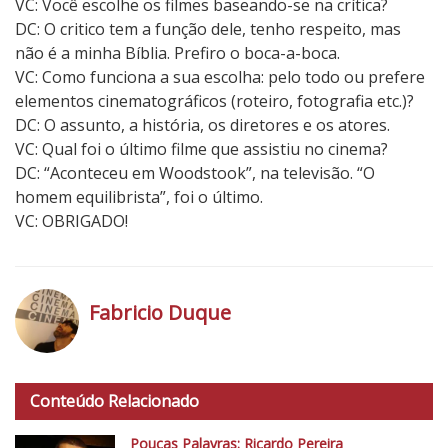
VC: Você escolhe os filmes baseando-se na crítica?
o
DC: O critico tem a função dele, tenho respeito, mas
r
não é a minha Bíblia. Prefiro o boca-a-boca.
a
VC: Como funciona a sua escolha: pelo todo ou prefere
h
elementos cinematográficos (roteiro, fotografia etc.)?
C
DC: O assunto, a história, os diretores e os atores.
o
VC: Qual foi o último filme que assistiu no cinema?
l
DC: “Aconteceu em Woodstook”, na televisão. “O
k
homem equilibrista”, foi o último.
e
VC: OBRIGADO!
r
Fabricio Duque
h
t
Conteúdo Relacionado
t
p
Poucas Palavras: Ricardo Pereira