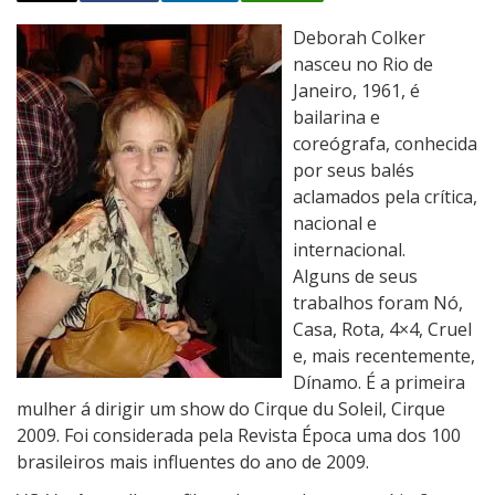
P
Deborah Colker
o
nasceu no Rio de
u
Janeiro, 1961, é
c
bailarina e
a
coreógrafa, conhecida
s
por seus balés
P
aclamados pela crítica,
a
nacional e
l
internacional.
a
Alguns de seus
v
trabalhos foram Nó,
r
Casa, Rota, 4×4, Cruel
a
e, mais recentemente,
s
Dínamo. É a primeira
:
mulher á dirigir um show do Cirque du Soleil, Cirque
D
2009. Foi considerada pela Revista Época uma dos 100
e
brasileiros mais influentes do ano de 2009.
b