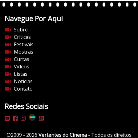
n
t
Navegue Por Aqui
e
s
Sobre
d
Críticas
o
Festivais
c
Mostras
i
Curtas
n
Vídeos
e
Listas
m
Notícias
a
Contato
.
c
Redes Sociais
o
m
/
w
©2009 - 2026
Vertentes do Cinema
- Todos os direitos