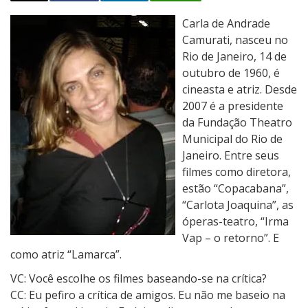
P
Carla de Andrade
o
Camurati, nasceu no
u
Rio de Janeiro, 14 de
c
outubro de 1960, é
a
cineasta e atriz. Desde
s
2007 é a presidente
P
da Fundação Theatro
a
Municipal do Rio de
l
Janeiro. Entre seus
a
filmes como diretora,
v
estão “Copacabana”,
r
“Carlota Joaquina”, as
a
óperas-teatro, “Irma
s
Vap – o retorno”. E
:
como atriz “Lamarca”.
C
VC: Você escolhe os filmes baseando-se na crítica?
a
CC: Eu pefiro a crítica de amigos. Eu não me baseio na
r