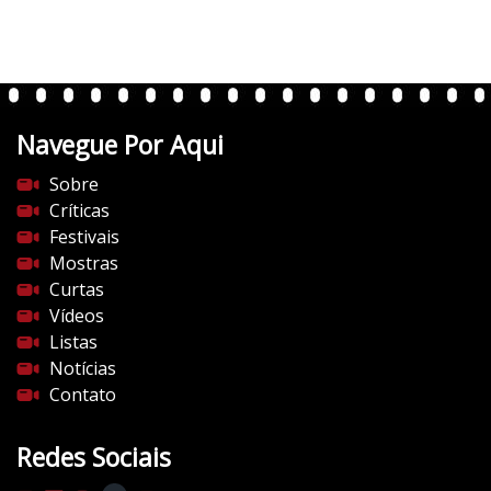
r
t
e
n
t
Navegue Por Aqui
e
s
Sobre
d
Críticas
o
Festivais
c
Mostras
i
Curtas
n
Vídeos
e
Listas
m
Notícias
a
Contato
.
c
Redes Sociais
o