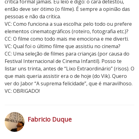
crítica formal jamais. Eu leio e digo: o cara detestou,
l
então deve ser ótimo (o filme). É sempre a opinião das
a
pessoas e não da crítica.
C
VC: Como funciona a sua escolha: pelo todo ou prefere
a
elementos cinematográficos (roteiro, fotografia etc.)?
m
CC: O filme como todo mais me emociona e me diverti.
u
VC: Qual foi o último filme que assistiu no cinema?
r
CC: Uma seleção de filmes para crianças (por causa do
a
Festival Internacional de Cinema Infantil). Posso te
t
listar uns trinta, antes de “Lixo Extraordinário” (risos). O
i
que mais queria assistir era o de hoje (do Vik). Quero
ver do Jabor “A suprema felicidade”, que é maravilhoso.
VC: OBRIGADO!
Fabricio Duque
h