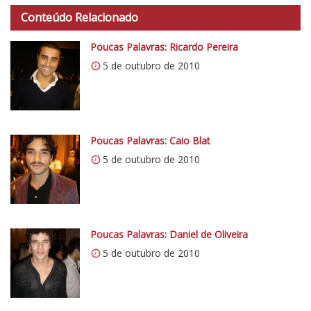
t
Conteúdo Relacionado
t
p
Poucas Palavras: Ricardo Pereira
s
5 de outubro de 2010
:
/
/
i
0
Poucas Palavras: Caio Blat
.
5 de outubro de 2010
w
p
.
c
Poucas Palavras: Daniel de Oliveira
o
5 de outubro de 2010
m
/
v
e