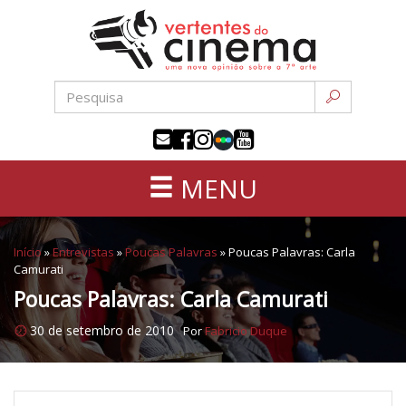
Uma
Pular
nova
para
opinião
o
sobre
conteúdo
a
sétima
arte
MENU
Início
»
Entrevistas
»
Poucas Palavras
»
Poucas Palavras: Carla
Camurati
Poucas Palavras: Carla Camurati
30 de setembro de 2010
Por
Fabricio Duque