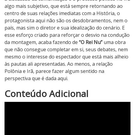
algo mais subjetivo, que está sempre retornando ao
centro de suas relações imediatas com a História, o
protagonista aqui não são os desdobramentos, nem o
país, mas sim o diretor e sua idealização do cenário. E
esse esforço criado para reforçar o desvio na condução
da montagem, acaba fazendo de
“O Rei Nu”
uma obra
que não consegue completar em si, seus debates, nem
mesmo o interesse do espectador que está mais alheio
às pautas ali apresentadas. Ao menos, a relação
Polônia e Irã, parece fazer algum sentido na
perspectiva que é dada aqui.
3
Conteúdo Adicional
N
o
t
a
d
o