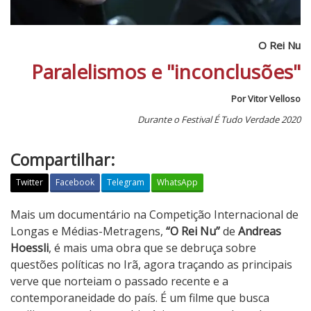
O Rei Nu
Paralelismos e "inconclusões"
Por Vitor Velloso
Durante o Festival É Tudo Verdade 2020
Compartilhar:
Twitter
Facebook
Telegram
WhatsApp
O
Mais um documentário na Competição Internacional de
R
Longas e Médias-Metragens,
“O Rei Nu”
de
Andreas
e
Hoessli
, é mais uma obra que se debruça sobre
i
questões políticas no Irã, agora traçando as principais
N
verve que norteiam o passado recente e a
u
contemporaneidade do país. É um filme que busca