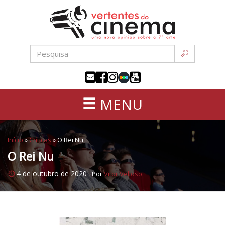
Uma
Pular
nova
para
opinião
o
sobre
conteúdo
a
sétima
arte
MENU
Início
»
Críticas
»
O Rei Nu
O Rei Nu
4 de outubro de 2020
Por
Vitor Velloso