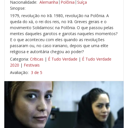
Nacionalidade:
Alemanha
Polônia
Suíça
Sinopse:
1979, revolução no Irã. 1980, revolução na Polônia. A
queda do xá, o rei dos reis, no Irã. Greves gerais e o
movimento Solidarnosc na Polônia. O que passou pelas
mentes daqueles garotos e garotas naqueles momentos?
E o que aconteceu com eles quando as revoluções
passaram ou, no caso iraniano, depois que uma elite
religiosa e autoritária chegou ao poder?
Categoria:
Críticas
|
É Tudo Verdade
|
É Tudo Verdade
2020
|
Festivais
Avaliação:
3 de 5