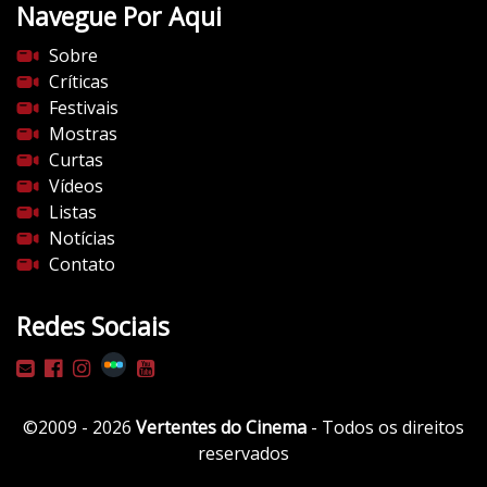
Navegue Por Aqui
e
s
Sobre
d
Críticas
o
Festivais
c
Mostras
i
Curtas
n
Vídeos
e
Listas
m
Notícias
a
Contato
.
c
Redes Sociais
o
m
/
w
©2009 - 2026
Vertentes do Cinema
- Todos os direitos
p
reservados
-
c