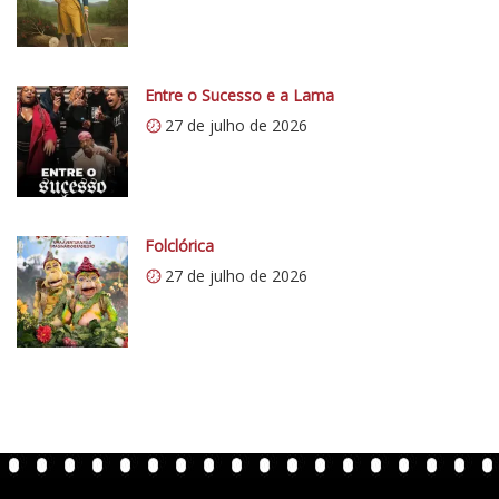
/
/
i
0
Entre o Sucesso e a Lama
.
27 de julho de 2026
w
p
.
c
o
Folclórica
m
27 de julho de 2026
/
v
e
r
t
e
n
t