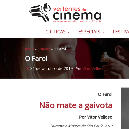
Pular para o conteúdo
Uma
nova
opinião
CRÍTICAS
ESPECIAIS
FESTIV
sobre
a
Início
»
Críticas
»
O Farol
sétima
O Farol
arte
31 de outubro de 2019
Por
Vitor Velloso
O Farol
Não mate a gaivota
Por Vitor Velloso
Durante a Mostra de São Paulo 2019