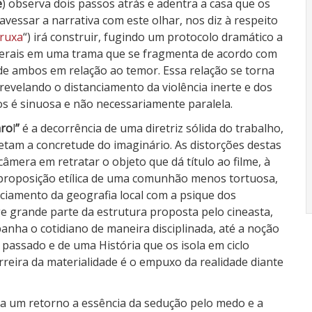
e
) observa dois passos atrás e adentra a casa que os
ravessar a narrativa com este olhar, nos diz à respeito
ruxa
“) irá construir, fugindo um protocolo dramático a
laterais em uma trama que se fragmenta de acordo com
e ambos em relação ao temor. Essa relação se torna
revelando o distanciamento da violência inerte e dos
s é sinuosa e não necessariamente paralela.
aro
l
”
é a decorrência de uma diretriz sólida do trabalho,
am a concretude do imaginário. As distorções destas
âmera em retratar o objeto que dá título ao filme, à
 proposição etílica de uma comunhão menos tortuosa,
ciamento da geografia local com a psique dos
ege grande parte da estrutura proposta pelo cineasta,
nha o cotidiano de maneira disciplinada, até a noção
passado e de uma História que os isola em ciclo
rreira da materialidade é o empuxo da realidade diante
a um retorno a essência da sedução pelo medo e a