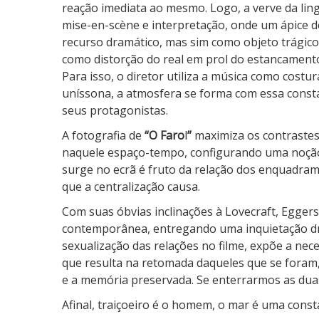
reação imediata ao mesmo. Logo, a verve da lin
mise-en-scène e interpretação, onde um ápice d
recurso dramático, mas sim como objeto trágico,
como distorção do real em prol do estancament
Para isso, o diretor utiliza a música como costu
uníssona, a atmosfera se forma com essa constan
seus protagonistas.
A fotografia de
“O Faro
l
”
maximiza os contrastes,
naquele espaço-tempo, configurando uma noção
surge no ecrã é fruto da relação dos enquadram
que a centralização causa.
Com suas óbvias inclinações à Lovecraft, Eggers
contemporânea, entregando uma inquietação dr
sexualização das relações no filme, expõe a nece
que resulta na retomada daqueles que se foram,
e a memória preservada. Se enterrarmos as duas
Afinal, traiçoeiro é o homem, o mar é uma const