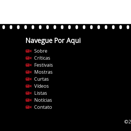
0
.
w
p
.
Navegue Por Aqui
c
o
Sobre
m
Críticas
/
Festivais
v
Mostras
e
Curtas
r
Vídeos
t
Listas
e
Notícias
n
Contato
t
e
©2
s
d