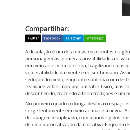
Compartilhar:
Twitter
Facebook
Telegram
WhatsApp
O
A desolação é um dos temas recorrentes no gêne
F
personagem às inúmeras possibilidades do vác
a
em meio ao ócio ou a rotina, fragilizando a psiq
r
vulnerabilidade da mente e do ser humano. Ass
o
sedução do medo, enquanto sublinha com destre
l
realidade volátil, não por um fator físico, mas 
desconhecido, trazendo à tona tradições e um m
No primeiro quadro o longa desloca o espaço e
surge lentamente em meio ao mar e à névoa. A 
decupagem disciplinada, com planos rígidos em
de uma burocratização da narrativa. Enquanto 