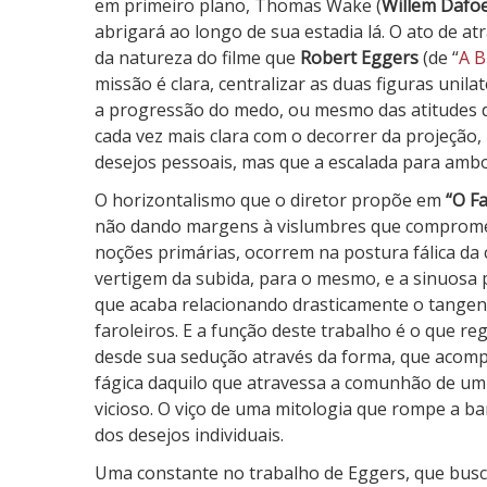
em primeiro plano, Thomas Wake (
Willem Dafo
abrigará ao longo de sua estadia lá. O ato de at
da natureza do filme que
Robert Eggers
(de “
A B
missão é clara, centralizar as duas figuras uni
a progressão do medo, ou mesmo das atitudes d
cada vez mais clara com o decorrer da projeção, 
desejos pessoais, mas que a escalada para ambo
O horizontalismo que o diretor propõe em
“O F
não dando margens à vislumbres que compromet
noções primárias, ocorrem na postura fálica da c
vertigem da subida, para o mesmo, e a sinuosa
que acaba relacionando drasticamente o tangen
faroleiros. E a função deste trabalho é o que r
desde sua sedução através da forma, que acompa
fágica daquilo que atravessa a comunhão de um 
vicioso. O viço de uma mitologia que rompe a ba
dos desejos individuais.
Uma constante no trabalho de Eggers, que busc