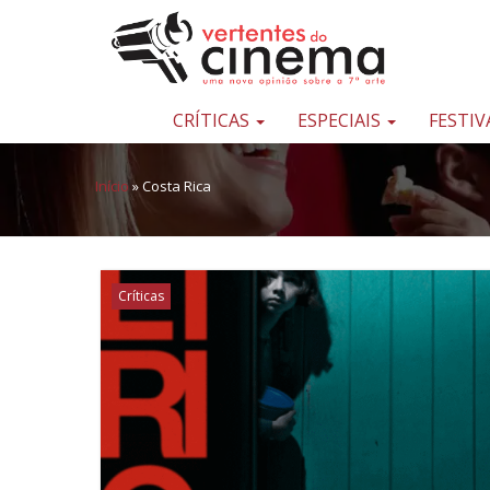
Pular para o conteúdo
Uma
nova
opinião
CRÍTICAS
ESPECIAIS
FESTIV
sobre
a
Início
»
Costa Rica
sétima
arte
Críticas