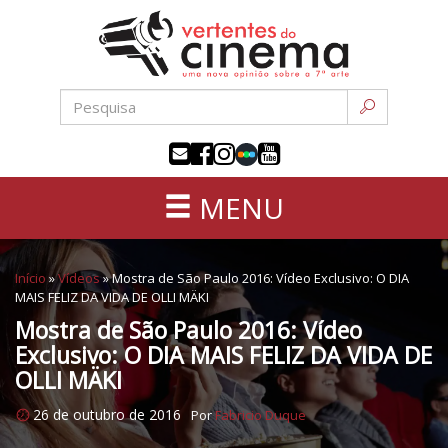
Uma
Pular
nova
para
opinião
o
sobre
conteúdo
a
sétima
arte
MENU
Início
»
Vídeos
»
Mostra de São Paulo 2016: Vídeo Exclusivo: O DIA
MAIS FELIZ DA VIDA DE OLLI MÄKI
Mostra de São Paulo 2016: Vídeo
Exclusivo: O DIA MAIS FELIZ DA VIDA DE
OLLI MÄKI
26 de outubro de 2016
Por
Fabricio Duque