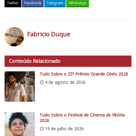
Twitter
Facebook
Telegram
WhatsApp
M
o
s
Fabricio Duque
t
r
h
a
t
d
Conteúdo Relacionado
t
e
p
Tudo Sobre o 25º Prêmio Grande Otelo 2026
S
s
ã
4 de agosto de 2026
:
o
/
P
/
a
i
u
0
Tudo Sobre o Festival de Cinema de Vitória
l
2026
.
o
19 de julho de 2026
w
2