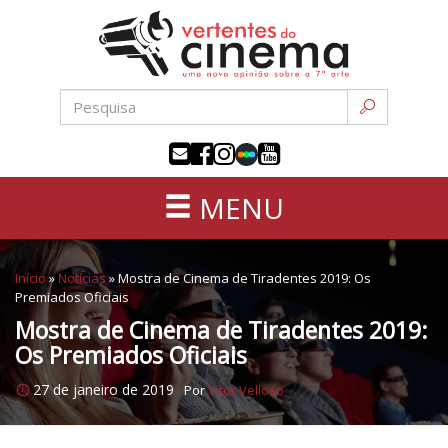
Uma
Pular
nova
para
opinião
o
sobre
conteúdo
a
sétima
arte
MENU
Início
»
Notícias
»
Mostra de Cinema de Tiradentes 2019: Os
Premiados Oficiais
Mostra de Cinema de Tiradentes 2019:
Os Premiados Oficiais
27 de janeiro de 2019
Por
Vitor Velloso