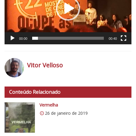
00:00
00:40
Vitor Velloso
h
t
Conteúdo Relacionado
t
p
Vermelha
s
26 de janeiro de 2019
:
/
/