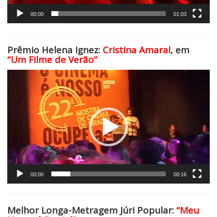
00:00
01:03
Prêmio Helena Ignez:
Cristina Amaral
, em
“Um Filme de Verão”
Tocador
de
vídeo
00:00
00:16
Melhor Longa-Metragem Júri Popular:
“Meu