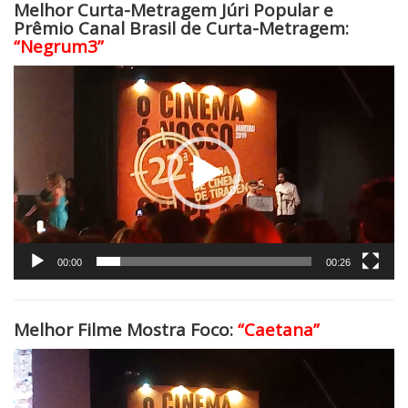
Melhor Curta-Metragem Júri Popular e
T
Prêmio Canal Brasil de Curta-Metragem:
i
“Negrum3”
r
Tocador
a
de
d
vídeo
e
n
t
e
s
2
0
00:00
00:26
1
9
:
Melhor Filme Mostra Foco:
“Caetana”
O
Tocador
s
de
P
vídeo