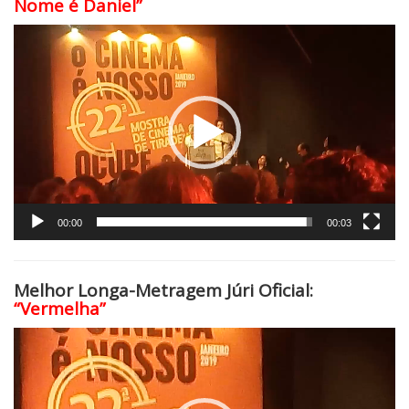
Nome é Daniel”
Tocador
de
vídeo
00:00
00:03
Melhor Longa-Metragem Júri Oficial:
“Vermelha”
Tocador
de
vídeo