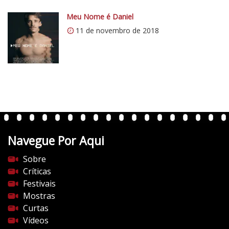
i
0
Meu Nome é Daniel
.
11 de novembro de 2018
w
p
.
c
o
m
/
v
Navegue Por Aqui
e
r
Sobre
t
Críticas
e
Festivais
n
Mostras
t
Curtas
e
Vídeos
s