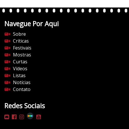
e
n
t
Navegue Por Aqui
e
s
Sobre
d
Críticas
o
Festivais
c
Mostras
i
Curtas
n
Vídeos
e
Listas
m
Notícias
a
Contato
.
c
Redes Sociais
o
m
/
w