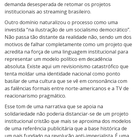
b
demanda desesperada de retomar os projetos
o
institucionais ao streaming brasileiro.
M
Outro domínio naturalizou o processo como uma
a
investida “na ilustração de um socialismo democrático”.
n
Não passa tão distante da realidade não, sendo um dos
–
motivos de falhar completamente como um projeto que
G
acredita na força de uma linguagem institucional para
u
representar um modelo político em decadência
i
absoluta. Existe aqui um revisionismo catastrófico que
a
tenta moldar uma identidade nacional como ponto
d
basilar de uma cultura que se vê em consonância com
o
as falências formais entre norte-americanos e a TV de
p
reacionarismo pragmático.
e
Esse tom de uma narrativa que se apoia na
l
solidariedade não poderia distanciar-se de um projeto
a
institucional cristão que mais se aproxima dos modelos
M
de uma referência publicitária que a base histórica de
ú
um país fundado na revolução anti-imperialista. É uma
s