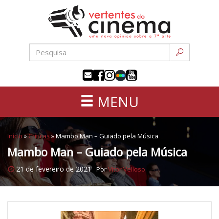
Uma
Pular
nova
para
opinião
o
sobre
conteúdo
a
sétima
arte
MENU
Início
»
Críticas
»
Mambo Man – Guiado pela Música
Mambo Man – Guiado pela Música
21 de fevereiro de 2021
Por
Vitor Velloso