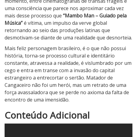
momento, entre cinematografias de transas frágeis e
uma consciência que parece nos aproximar cada vez
mais desse processo que
“Mambo Man – Guiado pela
Música”
é vítima, um impulso da verve global
retornando ao seio das produções latinas que
desmotivam-se diante de uma realidade que desnorteia.
Mais feliz personagem brasileiro, é o que não possui
história, torna-se processo cultural e identitário
constante, atravessa a realidade, é vislumbrado por um
cego e entra em transe com a invasão do capital
estrangeiro a entrecortar o sertão. Matador de
Cangaceiro não foi um herói, mas um retrato de uma
força avassaladora que se perde no axioma da falta de
encontro de uma imensidão.
1
Conteúdo Adicional
N
o
t