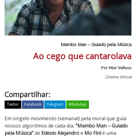
Mambo Man – Guiado pela Música
Ao cego que cantarolava
Por Vitor Velloso
Cinema Virtual
Compartilhar:
Twitter
Facebook
Telegram
WhatsApp
M
Em singelo movimento (semanal) pela moral que guia
a
nossos algoritmos de cada dia,
“Mambo Man – Guiado
m
pela Música”
de
Edesio Alejandro
e
Mo Fini
é uma