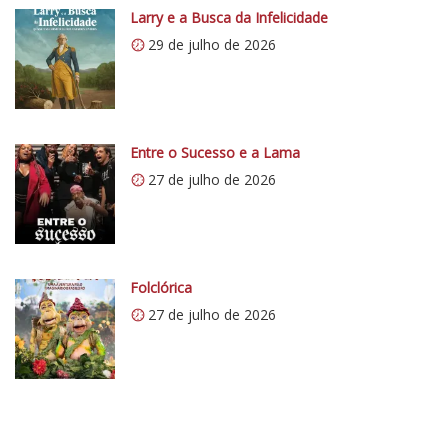
p
Larry e a Busca da Infelicidade
s
29 de julho de 2026
:
/
/
i
0
Entre o Sucesso e a Lama
.
27 de julho de 2026
w
p
.
c
o
Folclórica
m
27 de julho de 2026
/
v
e
r
t