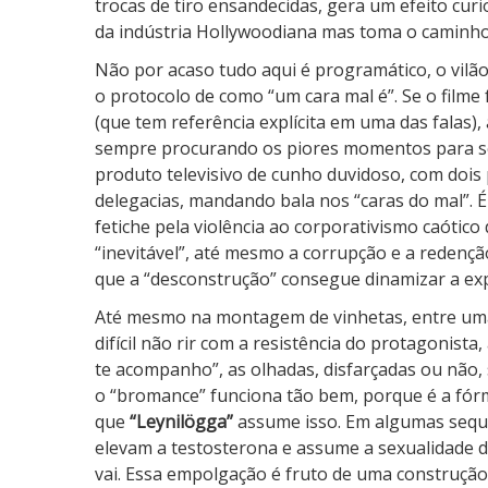
trocas de tiro ensandecidas, gera um efeito cur
da indústria Hollywoodiana mas toma o caminho
Não por acaso tudo aqui é programático, o vilão
o protocolo de como “um cara mal é”. Se o film
(que tem referência explícita em uma das falas)
sempre procurando os piores momentos para se 
produto televisivo de cunho duvidoso, com doi
delegacias, mandando bala nos “caras do mal”. É
fetiche pela violência ao corporativismo caótic
“inevitável”, até mesmo a corrupção e a redençã
que a “desconstrução” consegue dinamizar a exp
Até mesmo na montagem de vinhetas, entre umas 
difícil não rir com a resistência do protagonist
te acompanho”, as olhadas, disfarçadas ou não, 
o “bromance” funciona tão bem, porque é a fórm
que
“Leynilögga”
assume isso. Em algumas sequên
elevam a testosterona e assume a sexualidade de
vai. Essa empolgação é fruto de uma construção 