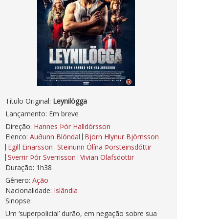
Título Original:
Leynilögga
Lançamento: Em breve
Direção:
Hannes Þór Halldórsson
Elenco:
Auðunn Blöndal
Björn Hlynur Björnsson
Egill Einarsson
Steinunn Ólína Þorsteinsdóttir
Sverrir Þór Sverrisson
Vivian Olafsdottir
Duração: 1h38
Gênero:
Ação
Nacionalidade:
Islândia
Sinopse:
Um ‘superpolicial’ durão, em negação sobre sua