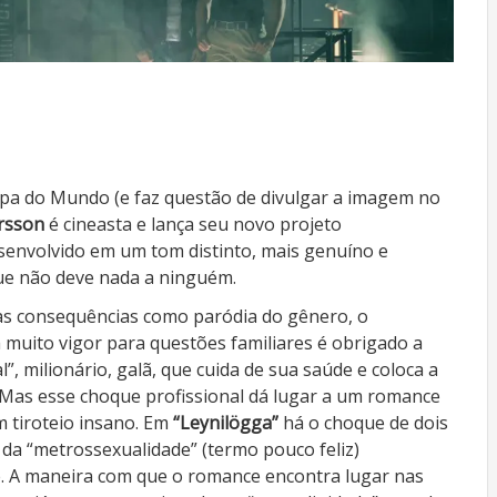
pa do Mundo (e faz questão de divulgar a imagem no
rsson
é cineasta e lança seu novo projeto
senvolvido em um tom distinto, mais genuíno e
ue não deve nada a ninguém.
mas consequências como paródia do gênero, o
m muito vigor para questões familiares é obrigado a
”, milionário, galã, que cuida de sua saúde e coloca a
 Mas esse choque profissional dá lugar a um romance
 tiroteio insano. Em
“Leynilögga”
há o choque de dois
 e da “metrossexualidade” (termo pouco feliz)
. A maneira com que o romance encontra lugar nas