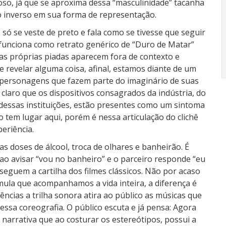
ioso, já que se aproxima dessa “masculinidade” tacanha
 inverso em sua forma de representação.
 só se veste de preto e fala como se tivesse que seguir
e funciona como retrato genérico de “Duro de Matar”
, as próprias piadas aparecem fora de contexto e
revelar alguma coisa, afinal, estamos diante de um
s personagens que fazem parte do imaginário de suas
 claro que os dispositivos consagrados da indústria, do
o dessas instituições, estão presentes como um sintoma
o tem lugar aqui, porém é nessa articulação do clichê
eriência.
doses de álcool, troca de olhares e banheirão. É
a, ao avisar “vou no banheiro” e o parceiro responde “eu
seguem a cartilha dos filmes clássicos. Não por acaso
ula que acompanhamos a vida inteira, a diferença é
cias a trilha sonora atira ao público as músicas que
ssa coreografia. O público escuta e já pensa: Agora
narrativa que ao costurar os estereótipos, possui a