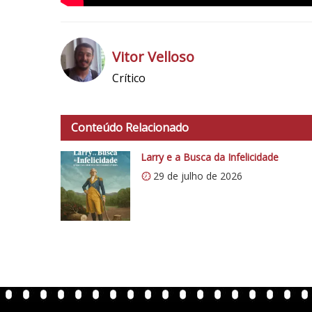
Vitor Velloso
Crítico
h
t
t
Conteúdo Relacionado
p
s
Larry e a Busca da Infelicidade
:
29 de julho de 2026
/
/
i
0
.
w
p
.