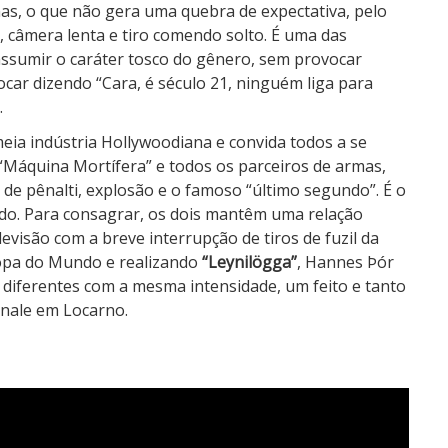
nas, o que não gera uma quebra de expectativa, pelo
”, câmera lenta e tiro comendo solto. É uma das
assumir o caráter tosco do gênero, sem provocar
ar dizendo “Cara, é século 21, ninguém liga para
.
eia indústria Hollywoodiana e convida todos a se
“Máquina Mortífera” e todos os parceiros de armas,
de pênalti, explosão e o famoso “último segundo”. É o
cado. Para consagrar, os dois mantêm uma relação
evisão com a breve interrupção de tiros de fuzil da
Copa do Mundo e realizando
“Leynilögga”
, Hannes Þór
diferentes com a mesma intensidade, um feito e tanto
nale em Locarno.