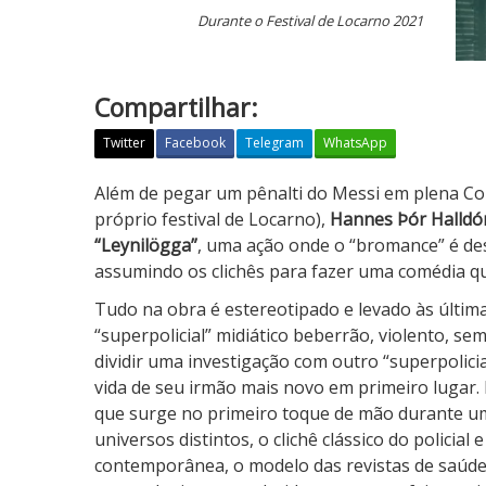
Durante o Festival de Locarno 2021
Compartilhar:
Twitter
Facebook
Telegram
WhatsApp
L
Além de pegar um pênalti do Messi em plena Co
e
próprio festival de Locarno),
Hannes Þór Halldó
y
“Leynilögga”
, uma ação onde o “bromance” é de
n
assumindo os clichês para fazer uma comédia q
i
Tudo na obra é estereotipado e levado às últi
l
“superpolicial” midiático beberrão, violento, se
ö
dividir uma investigação com outro “superpolicial
g
vida de seu irmão mais novo em primeiro lugar.
g
que surge no primeiro toque de mão durante um
a
universos distintos, o clichê clássico do policial
contemporânea, o modelo das revistas de saúde