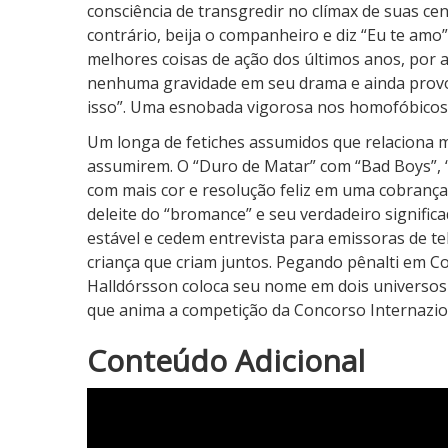
consciência de transgredir no clímax de suas ce
contrário, beija o companheiro e diz “Eu te amo
melhores coisas de ação dos últimos anos, por 
nenhuma gravidade em seu drama e ainda provoc
isso”. Uma esnobada vigorosa nos homofóbicos
Um longa de fetiches assumidos que relaciona m
assumirem. O “Duro de Matar” com “Bad Boys”, 
com mais cor e resolução feliz em uma cobrança 
deleite do “bromance” e seu verdadeiro signifi
estável e cedem entrevista para emissoras de tel
criança que criam juntos. Pegando pênalti em 
Halldórsson coloca seu nome em dois universos 
que anima a competição da Concorso Internazio
4
Conteúdo Adicional
N
o
t
a