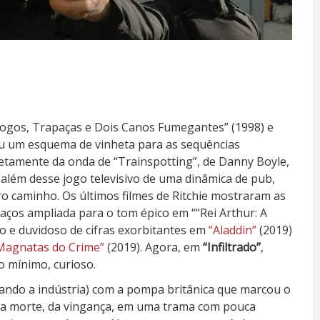
ogos, Trapaças e Dois Canos Fumegantes” (1998) e
ou um esquema de vinheta para as sequências
retamente da onda de “Trainspotting”, de Danny Boyle,
além desse jogo televisivo de uma dinâmica de pub,
ro caminho. Os últimos filmes de Ritchie mostraram as
paços ampliada para o tom épico em ““Rei Arthur: A
co e duvidoso de cifras exorbitantes em
“Aladdin”
(2019)
Magnatas do Crime”
(2019). Agora, em
“Infiltrado”
,
o mínimo, curioso.
rando a indústria) com a pompa britânica que marcou o
 da morte, da vingança, em uma trama com pouca