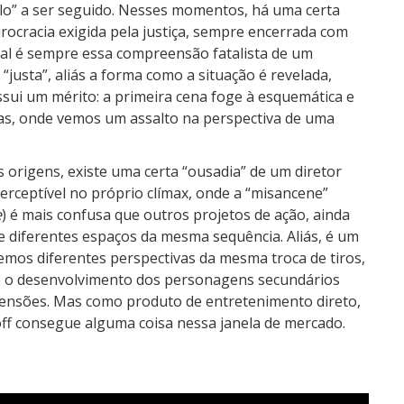
o” a ser seguido. Nesses momentos, há uma certa
urocracia exigida pela justiça, sempre encerrada com
rial é sempre essa compreensão fatalista de um
justa”, aliás a forma como a situação é revelada,
ssui um mérito: a primeira cena foge à esquemática e
as, onde vemos um assalto na perspectiva de uma
s origens, existe uma certa “ousadia” de um diretor
perceptível no próprio clímax, onde a “misancene”
e
) é mais confusa que outros projetos de ação, ainda
 diferentes espaços da mesma sequência. Aliás, é um
mos diferentes perspectivas da mesma troca de tiros,
ue o desenvolvimento dos personagens secundários
 tensões. Mas como produto de entretenimento direto,
ff consegue alguma coisa nessa janela de mercado.