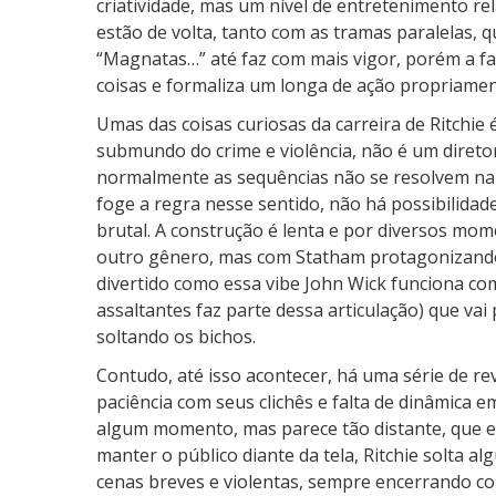
criatividade, mas um nível de entretenimento rel
estão de volta, tanto com as tramas paralelas, 
“Magnatas…” até faz com mais vigor, porém a fa
coisas e formaliza um longa de ação propriamen
Umas das coisas curiosas da carreira de Ritchie
submundo do crime e violência, não é um diretor
normalmente as sequências não se resolvem na
foge a regra nesse sentido, não há possibilidad
brutal. A construção é lenta e por diversos mo
outro gênero, mas com Statham protagonizando…
divertido como essa vibe John Wick funciona co
assaltantes faz parte dessa articulação) que va
soltando os bichos.
Contudo, até isso acontecer, há uma série de rev
paciência com seus clichês e falta de dinâmica 
algum momento, mas parece tão distante, que es
manter o público diante da tela, Ritchie solta al
cenas breves e violentas, sempre encerrando c