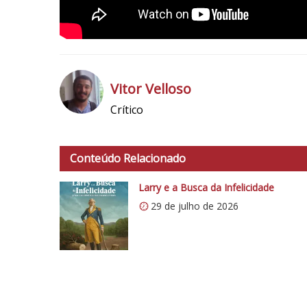
Vitor Velloso
Crítico
h
t
t
Conteúdo Relacionado
p
s
Larry e a Busca da Infelicidade
:
29 de julho de 2026
/
/
i
0
.
w