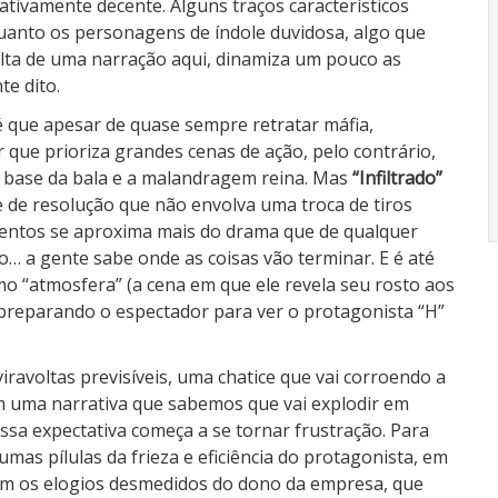
ativamente decente. Alguns traços característicos
quanto os personagens de índole duvidosa, algo que
lta de uma narração aqui, dinamiza um pouco as
te dito.
 é que apesar de quase sempre retratar máfia,
 que prioriza grandes cenas de ação, pelo contrário,
 base da bala e a malandragem reina. Mas
“Infiltrado”
e de resolução que não envolva uma troca de tiros
mentos se aproxima mais do drama que de qualquer
 a gente sabe onde as coisas vão terminar. E é até
mo “atmosfera” (a cena em que ele revela seu rosto aos
i preparando o espectador para ver o protagonista “H”
iravoltas previsíveis, uma chatice que vai corroendo a
em uma narrativa que sabemos que vai explodir em
sa expectativa começa a se tornar frustração. Para
gumas pílulas da frieza e eficiência do protagonista, em
om os elogios desmedidos do dono da empresa, que