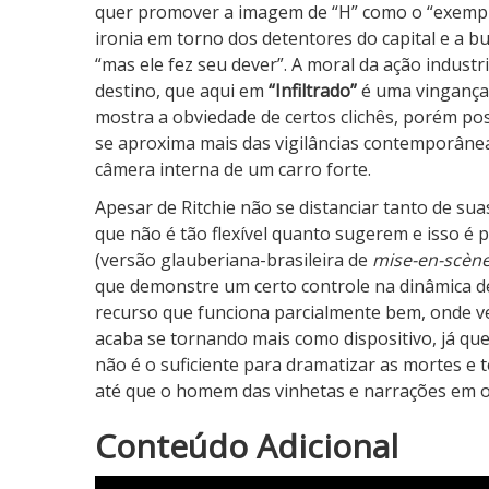
quer promover a imagem de “H” como o “exempl
ironia em torno dos detentores do capital e a b
“mas ele fez seu dever”. A moral da ação indust
destino, que aqui em
“Infiltrado”
é uma vingança “
mostra a obviedade de certos clichês, porém po
se aproxima mais das vigilâncias contemporâne
câmera interna de um carro forte.
Apesar de Ritchie não se distanciar tanto de sua
que não é tão flexível quanto sugerem e isso é 
(versão glauberiana-brasileira de
mise-en-scèn
que demonstre um certo controle na dinâmica de
recurso que funciona parcialmente bem, onde ve
acaba se tornando mais como dispositivo, já q
não é o suficiente para dramatizar as mortes e
até que o homem das vinhetas e narrações em o
3
Conteúdo Adicional
N
o