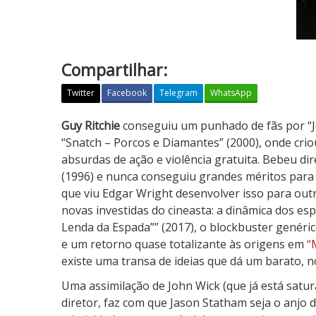
Compartilhar:
Twitter
Facebook
Telegram
WhatsApp
I
Guy Ritchie
conseguiu um punhado de fãs por “J
n
“Snatch – Porcos e Diamantes” (2000), onde cri
f
absurdas de ação e violência gratuita. Bebeu di
i
(1996) e nunca conseguiu grandes méritos para 
l
que viu Edgar Wright desenvolver isso para out
t
novas investidas do cineasta: a dinâmica dos es
r
Lenda da Espada”” (2017), o blockbuster genéri
a
e um retorno quase totalizante às origens em
“
d
existe uma transa de ideias que dá um barato, n
o
Uma assimilação de John Wick (que já está satu
diretor, faz com que Jason Statham seja o anjo