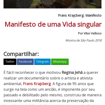
Frans Krajcberg: Manifesto
Manifesto de uma Vida singular
Por Vitor Velloso
Mostra de São Paulo 2018
Compartilhar:
Twitter
Facebook
Telegram
WhatsApp
F
É fácil reconhecer o que motivou
Regina Jehá
a querer
r
realizar um documentário sobre o artista e ativista
a
ambiental,
Frans Krajcberg
. A figura de 95 anos que
n
surge na tela como um ancião, é imponente por seu
s
passado e debilitado pelo mesmo, construiu de maneira
K
incessante uma militância acerca da preservação da