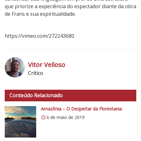
que priorize a experiência do espectador diante da obra
de Frans e sua espiritualidade.
https://vimeo.com/272243680
4
N
o
Vitor Velloso
t
Crítico
a
h
d
t
o
Conteúdo Relacionado
t
C
p
r
Amazônia – O Despertar da Florestania
s
í
6 de maio de 2019
:
t
/
i
/
c