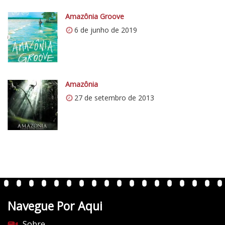
i
o
0
Amazônia Groove
5
.
1
6 de junho de 2019
w
p
.
c
o
Amazônia
m
27 de setembro de 2013
/
v
e
r
t
e
n
t
Navegue Por Aqui
e
s
Sobre