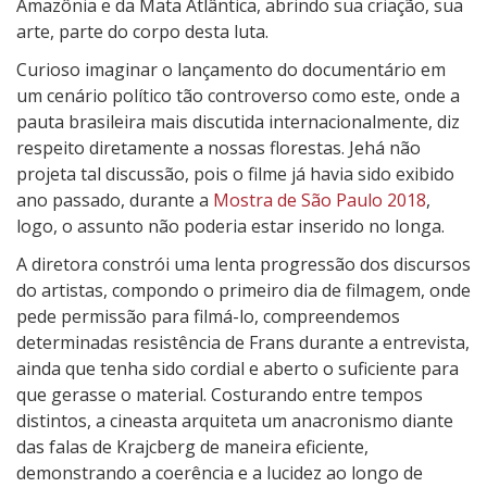
r
Amazônia e da Mata Atlântica, abrindo sua criação, sua
a
arte, parte do corpo desta luta.
j
Curioso imaginar o lançamento do documentário em
c
um cenário político tão controverso como este, onde a
b
pauta brasileira mais discutida internacionalmente, diz
e
respeito diretamente a nossas florestas. Jehá não
r
projeta tal discussão, pois o filme já havia sido exibido
g
ano passado, durante a
Mostra de São Paulo 2018
,
:
logo, o assunto não poderia estar inserido no longa.
M
A diretora constrói uma lenta progressão dos discursos
a
do artistas, compondo o primeiro dia de filmagem, onde
n
pede permissão para filmá-lo, compreendemos
i
determinadas resistência de Frans durante a entrevista,
f
ainda que tenha sido cordial e aberto o suficiente para
e
que gerasse o material. Costurando entre tempos
s
distintos, a cineasta arquiteta um anacronismo diante
t
das falas de Krajcberg de maneira eficiente,
o
demonstrando a coerência e a lucidez ao longo de