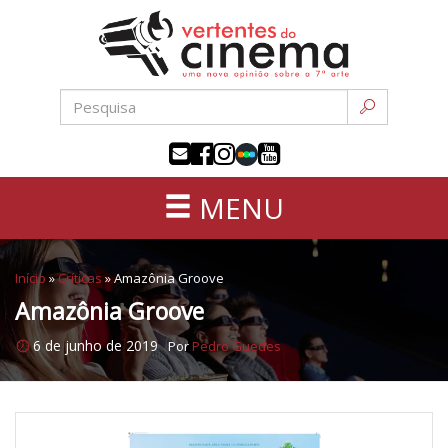
Uma
Pular
nova
para
opinião
o
sobre
conteúdo
a
sétima
arte
MENU
Início
»
Críticas
»
Amazônia Groove
Amazônia Groove
6 de junho de 2019
Por
Pedro Guedes