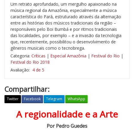
Um retrato aprofundado, um mergulho apaixonado na
música regional da Amazônia, especialmente a música
característica do Pará, estruturado através da alternação
entre as histórias dos músicos tradicionais da região –
responsáveis pelo Boi Bumbá e por ritmos tradicionais
das localidades, por exemplo – e a invasão da tecnologia
que, recentemente, possibilitou o desenvolvimento de
gêneros musicais como o tecnobrega.
Categoria:
Críticas
|
Especial Amazônia
|
Festival do Rio
|
Festival do Rio 2018
Avaliação:
4 de 5
Compartilhar:
Twitter
Facebook
Telegram
WhatsApp
A regionalidade e a Arte
A
m
Por Pedro Guedes
a