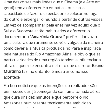
z
Uma das coisas mais lindas que o Cinema (e a Arte em
ô
geral) tem a oferecer é a empatia – ou seja: a
n
capacidade de fazer o espectador se colocar no lugar
i
do outro e enxergar o mundo a partir de outras visões.
a
Em vez de acompanhar pela enésima vez aquilo que o
G
Sul e o Sudoeste estão habituados a oferecer, o
r
documentário
“Amazônia Groove”
prefere dar voz a
o
uma cultura que raramente se vê divulgada da maneira
o
como deveria: a Música produzida no Pará e inspirada
v
pela natureza do Rio Amazonas. Afinal, é óbvio que as
e
particularidades de uma região tendem a influenciar a
obra de quem se encontra nela – o que o diretor
Bruno
Murtinho
faz, no entanto, é mostrar como isso
acontece.
E a boa notícia é que as intenções do realizador são
bem-sucedidas. Já começando com uma tomada aérea
que dura uns dez minutos e que percorre o Rio
Amazonas num rasante tecnicamente ambicioso