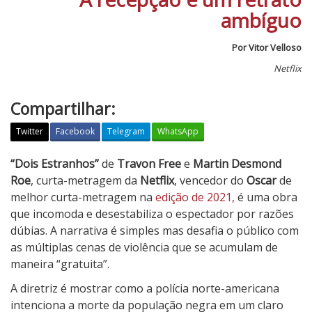
ambíguo
Por Vitor Velloso
Netflix
Compartilhar:
Twitter
Facebook
Telegram
WhatsApp
D
“Dois Estranhos”
de
Travon Free
e
Martin Desmond
o
Roe
, curta-metragem da
Netflix
, vencedor do
Oscar
de
i
melhor curta-metragem na
edição de 2021,
é uma obra
s
que incomoda e desestabiliza o espectador por razões
E
dúbias. A narrativa é simples mas desafia o público com
s
as múltiplas cenas de violência que se acumulam de
t
maneira “gratuita”.
r
A diretriz é mostrar como a polícia norte-americana
a
intenciona a morte da população negra em um claro