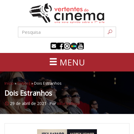
Uma
Pular
nova
para
opinião
o
sobre
conteúdo
a
sétima
arte
MENU
Início
»
Críticas
»
Dois Estranhos
Dois Estranhos
29 de abril de 2021
Por
Vitor Velloso