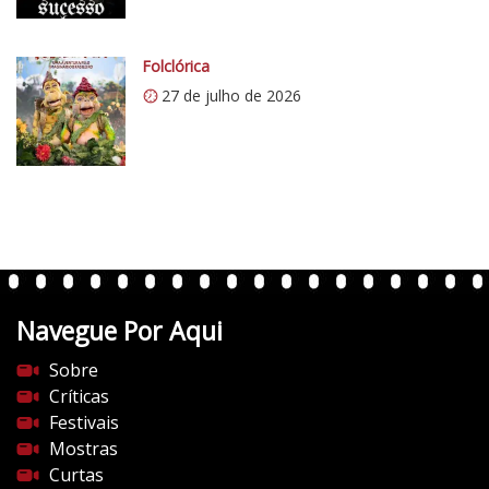
.
c
o
Folclórica
m
27 de julho de 2026
/
v
e
r
t
e
n
t
Navegue Por Aqui
e
s
Sobre
d
Críticas
o
Festivais
c
Mostras
i
Curtas
n