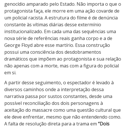
n
genocídio amparado pelo Estado. Não importa o que o
h
protagonista faça, ele morre em uma ação covarde de
o
um policial racista. A estrutura do filme é de denúncia
s
constante às vítimas diárias desse extermínio
institucionalizado. Em cada uma das sequências uma
nova série de referências reais ganha corpo e a de
George Floyd abre esse martírio. Essa construção
possui uma consciência dos desdobramentos
dramáticos que impõem ao protagonista e sua relação
não apenas com a morte, mas com a figura do policial
em si.
A partir desse seguimento, o espectador é levado à
diversos caminhos onde a interpretação dessa
narrativa passa por sustos constantes, desde uma
possível reconciliação dos dois personagens à
aceitação do massacre como uma questão cultural que
ele deve enfrentar, mesmo que não entendendo como.
A falta de resolução direta para a trama em
“Dois