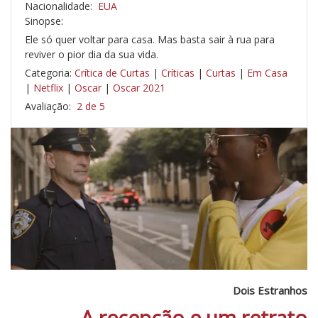
Nacionalidade:
EUA
Sinopse:
Ele só quer voltar para casa. Mas basta sair à rua para
reviver o pior dia da sua vida.
Categoria:
Crítica de Curtas
|
Críticas
|
Curtas
|
Em Casa
|
Netflix
|
Oscar
|
Oscar 2021
Avaliação:
2 de 5
Dois Estranhos
A recepção e um retrato