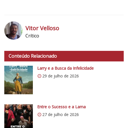
5
1
Vitor Velloso
Crítico
h
t
Conteúdo Relacionado
t
p
Larry e a Busca da Infelicidade
s
29 de julho de 2026
:
/
/
i
0
Entre o Sucesso e a Lama
.
27 de julho de 2026
w
p