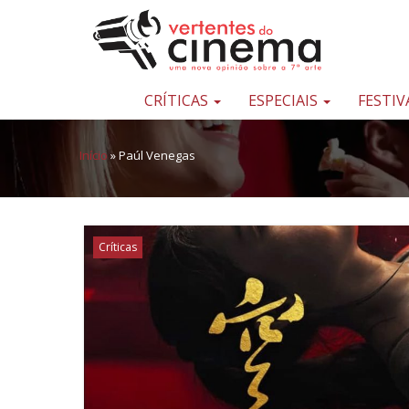
Pular para o conteúdo
Uma
nova
opinião
CRÍTICAS
ESPECIAIS
FESTIV
sobre
a
Início
»
Paúl Venegas
sétima
arte
Críticas