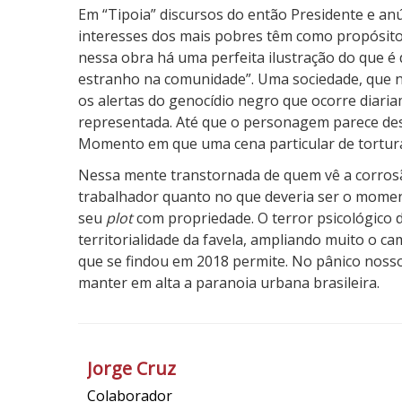
Em “Tipoia” discursos do então Presidente e an
interesses dos mais pobres têm como propósito 
nessa obra há uma perfeita ilustração do que é
estranho na comunidade”. Uma sociedade, que 
os alertas do genocídio negro que ocorre diaria
representada. Até que o personagem parece desis
Momento em que uma cena particular de tortura 
Nessa mente transtornada de quem vê a corrosão
trabalhador quanto no que deveria ser o momento
seu
plot
com propriedade. O terror psicológico
territorialidade da favela, ampliando muito o 
que se findou em 2018 permite. No pânico noss
manter em alta a paranoia urbana brasileira.
3
N
o
Jorge Cruz
t
Colaborador
a