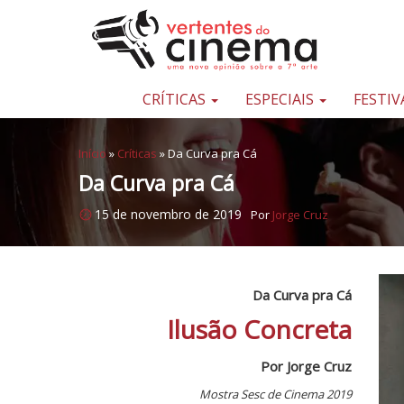
Pular para o conteúdo
Uma
nova
opinião
CRÍTICAS
ESPECIAIS
FESTIV
sobre
a
Início
»
Críticas
»
Da Curva pra Cá
sétima
Da Curva pra Cá
arte
15 de novembro de 2019
Por
Jorge Cruz
Da Curva pra Cá
Ilusão Concreta
Por Jorge Cruz
Mostra Sesc de Cinema 2019