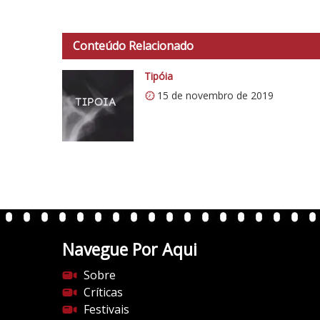
d
o
Conteúdo Relacionado
C
r
Tipóia
í
15 de novembro de 2019
t
i
c
o
5
1
Navegue Por Aqui
Sobre
Críticas
Festivais