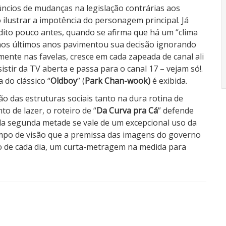
úncios de mudanças na legislação contrárias aos
ilustrar a impotência do personagem principal. Já
 dito pouco antes, quando se afirma que há um “clima
nos últimos anos pavimentou sua decisão ignorando
mente nas favelas, cresce em cada zapeada de canal ali
tir da TV aberta e passa para o canal 17 – vejam só!.
do clássico “
Oldboy
” (
Park
Chan-wook)
é exibida.
 das estruturas sociais tanto na dura rotina de
 de lazer, o roteiro de “
Da Curva pra Cá
” defende
 da segunda metade se vale de um excepcional uso da
campo de visão que a premissa das imagens do governo
o de cada dia, um curta-metragem na medida para