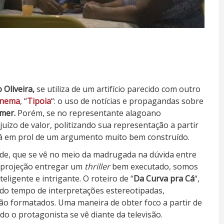
 Oliveira,
se utiliza de um artifício parecido com outro
inema
, “
Tipoia
“: o uso de notícias e propagandas sobre
emer.
Porém, se no representante alagoano
ízo de valor, politizando sua representação a partir
 dá em prol de um argumento muito bem construído.
e, que se vê no meio da madrugada na dúvida entre
a projeção entregar um
thriller
bem executado, somos
igente e intrigante. O roteiro de “
Da Curva pra Cá
“,
 do tempo de interpretações estereotipadas,
são formatados. Uma maneira de obter foco a partir de
 o protagonista se vê diante da televisão.