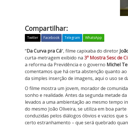
Compartilhar:
Twitter
Facebook
Telegram
WhatsApp
D
“
Da Curva pra Cá
“, filme capixaba do diretor
João
a
curta-metragem exibido na
3ª Mostra Sesc de C
C
a reforma da Previdência e o governo
Michel T
u
comentamos que há certa abstenção quanto ao ju
r
da simples inserção de imagens, aqui o uso se
v
O filme mostra um jovem, morador de comunidad
a
sonho e realidade. Antes da segunda metade d
p
levados a uma ambientação ao mesmo tempo intel
r
do mesmo João Oliveira, se utiliza em boa parte
a
conduzidas pelos diálogos óbvios e vazios que 
C
certo estranhamento – que será quebrado quando
á