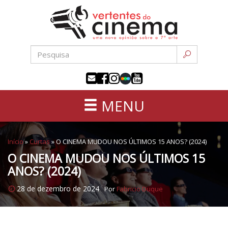
Uma
Pular
nova
para
opinião
o
sobre
conteúdo
a
sétima
arte
MENU
Início
»
Curtas
»
O CINEMA MUDOU NOS ÚLTIMOS 15 ANOS? (2024)
O CINEMA MUDOU NOS ÚLTIMOS 15
ANOS? (2024)
28 de dezembro de 2024
Por
Fabricio Duque