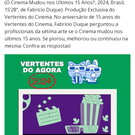
(O Cinema Mudou nos Últimos 15 Anos?, 2024, Brasil,
Ú
15’28”, de Fabricio Duque). Produção Exclusiva do
L
Vertentes do Cinema. No aniversário de 15 anos do
T
Vertentes do Cinema, Fabricio Duque perguntou a
I
profissionais da sétima arte se o Cinema mudou nos
M
últimos 15 anos. Se piorou, melhorou ou continuou na
O
mesma. Confira as respostas!
S
1
5
A
N
O
S
?
(
2
0
2
4