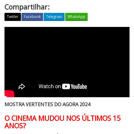
Compartilhar:
Twitter
Facebook
Telegram
WhatsApp
O
C
I
N
E
M
A
M
U
D
O
MOSTRA VERTENTES DO AGORA 2024
U
N
O CINEMA MUDOU NOS ÚLTIMOS 15
O
ANOS?
S