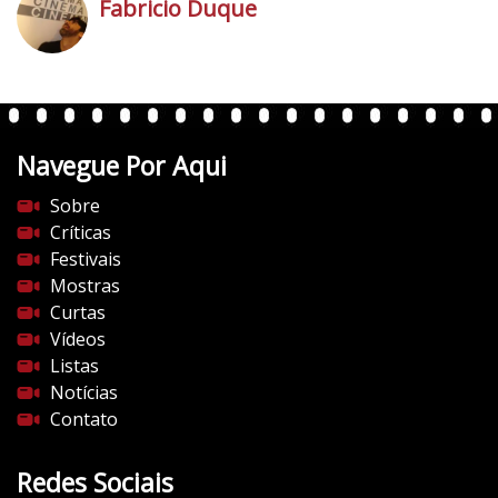
Fabricio Duque
h
t
t
p
Navegue Por Aqui
s
:
Sobre
/
Críticas
/
Festivais
i
Mostras
0
Curtas
.
Vídeos
w
Listas
p
Notícias
.
Contato
c
o
Redes Sociais
m