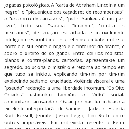
jogadas psicológicas. A “carta de Abraham Lincoln a um
negro”, o “piquenique dos caçadores de recompensas”,
o “encontro de carrascos”, “pelos Yankees é um país
livre”, tudo soa “sacana”, “leniente”, “contra os
mexicanos”, de zoação escrachada e incrivelmente
inteligente-espontâneo. É o eterno embate entre o
norte e o sul, entre o negro e o “inferno” do branco, e
sobre o direito de se gabar. Entre delírios realistas,
planos e contra-planos, cantorias, apresenta-se um
segredo, soluciona o mistério e retorna ao tempo em
que tudo se iniciou, explicando tim-tim por tim-tim
explodindo sadismo, crueldade, violência visceral e uma
“pseudo” redenção a uma liberdade incomum. “Os Oito
Odiados” estimulou também o “ódio” social-
comunitário, acusando o Oscar por não ter indicado a
excelente interpretação de Samuel L. Jackson. E ainda
Kurt Russell, Jennifer Jason Leigh, Tim Roth, entre
outros impecáveis. Em entrevista recente a Peter