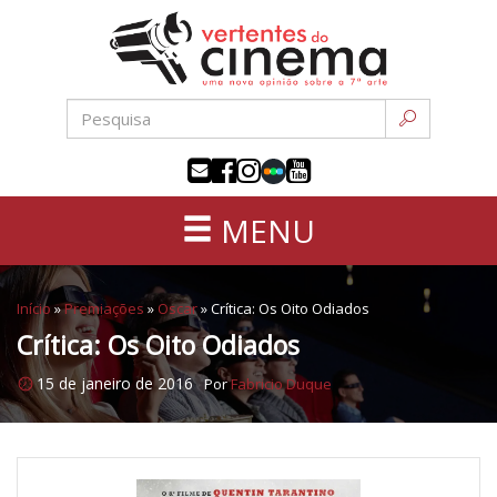
Uma
Pular
nova
para
opinião
o
sobre
conteúdo
a
sétima
arte
MENU
Início
»
Premiações
»
Oscar
»
Crítica: Os Oito Odiados
Crítica: Os Oito Odiados
15 de janeiro de 2016
Por
Fabricio Duque