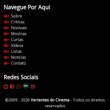
t
Navegue Por Aqui
e
s
Sobre
d
Críticas
o
Festivais
c
Mostras
i
Curtas
n
Vídeos
e
Listas
m
Notícias
a
Contato
.
c
Redes Sociais
o
m
/
w
©2009 - 2026
Vertentes do Cinema
- Todos os direitos
p
reservados
-