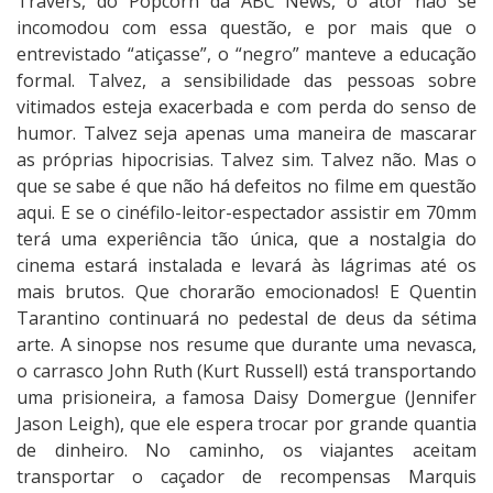
Travers, do Popcorn da ABC News, o ator não se
incomodou com essa questão, e por mais que o
entrevistado “atiçasse”, o “negro” manteve a educação
formal. Talvez, a sensibilidade das pessoas sobre
vitimados esteja exacerbada e com perda do senso de
humor. Talvez seja apenas uma maneira de mascarar
as próprias hipocrisias. Talvez sim. Talvez não. Mas o
que se sabe é que não há defeitos no filme em questão
aqui. E se o cinéfilo-leitor-espectador assistir em 70mm
terá uma experiência tão única, que a nostalgia do
cinema estará instalada e levará às lágrimas até os
mais brutos. Que chorarão emocionados! E Quentin
Tarantino continuará no pedestal de deus da sétima
arte. A sinopse nos resume que durante uma nevasca,
o carrasco John Ruth (Kurt Russell) está transportando
uma prisioneira, a famosa Daisy Domergue (Jennifer
Jason Leigh), que ele espera trocar por grande quantia
de dinheiro. No caminho, os viajantes aceitam
transportar o caçador de recompensas Marquis