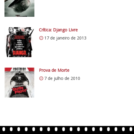
:
t
/
i
/
c
i
o
0
Crítica: Django Livre
5
.
17 de janeiro de 2013
1
w
p
.
c
Prova de Morte
o
7 de julho de 2010
m
/
v
e
r
t
e
n