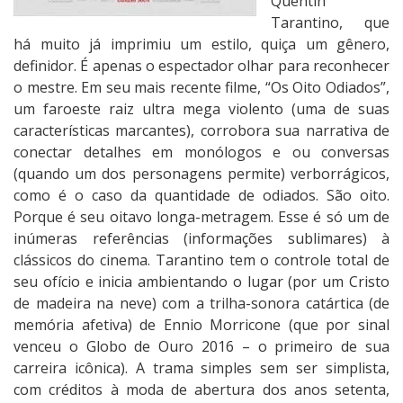
Quentin
i
Tarantino, que
a
há muito já imprimiu um estilo, quiça um gênero,
d
definidor. É apenas o espectador olhar para reconhecer
o
o mestre. Em seu mais recente filme, “Os Oito Odiados”,
s
um faroeste raiz ultra mega violento (uma de suas
características marcantes), corrobora sua narrativa de
conectar detalhes em monólogos e ou conversas
(quando um dos personagens permite) verborrágicos,
como é o caso da quantidade de odiados. São oito.
Porque é seu oitavo longa-metragem. Esse é só um de
inúmeras referências (informações sublimares) à
clássicos do cinema. Tarantino tem o controle total de
seu ofício e inicia ambientando o lugar (por um Cristo
de madeira na neve) com a trilha-sonora catártica (de
memória afetiva) de Ennio Morricone (que por sinal
venceu o Globo de Ouro 2016 – o primeiro de sua
carreira icônica). A trama simples sem ser simplista,
com créditos à moda de abertura dos anos setenta,