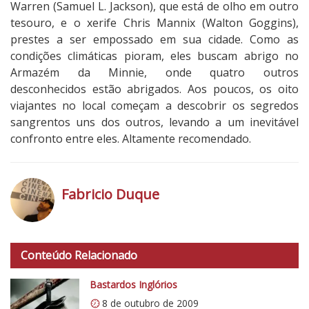
Warren (Samuel L. Jackson), que está de olho em outro
tesouro, e o xerife Chris Mannix (Walton Goggins),
prestes a ser empossado em sua cidade. Como as
condições climáticas pioram, eles buscam abrigo no
Armazém da Minnie, onde quatro outros
desconhecidos estão abrigados. Aos poucos, os oito
viajantes no local começam a descobrir os segredos
sangrentos uns dos outros, levando a um inevitável
confronto entre eles. Altamente recomendado.
5
N
o
Fabricio Duque
t
a
h
d
t
o
Conteúdo Relacionado
t
C
p
Bastardos Inglórios
r
s
í
8 de outubro de 2009