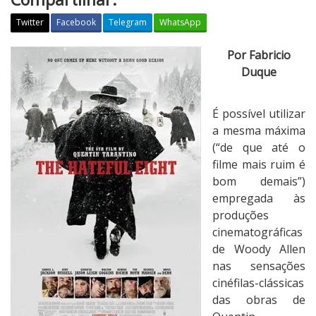
Twitter
Facebook
Telegram
WhatsApp
C
Por Fabricio
r
Duque
í
t
É possível utilizar
i
a mesma máxima
c
(“de que até o
a
filme mais ruim é
:
bom demais”)
O
empregada às
s
produções
O
cinematográficas
i
de Woody Allen
t
nas sensações
o
cinéfilas-clássicas
O
das obras de
d