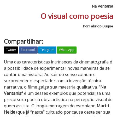
Na Ventania
O visual como poesia
Por Fabricio Duque
Compartilhar:
Twitter
Facebook
Telegram
WhatsApp
N
Uma das características intrínsecas da cinematografia é
a
a possibilidade de experimentar novas maneiras de se
V
contar uma história. Ao sair do senso comum e
e
surpreender o espectador com a invenção técnica-
n
narrativa, o filme galga sua maestria qualitativa.
“Na
t
Ventania”
é um desses exemplos que potencializa uma
a
precursora poesia obra artística na percepção visual de
n
quem assiste. O longa-metragem do estoniano
Martti
i
Helde
(que já “nasce” cultuado por causa deste ser sua