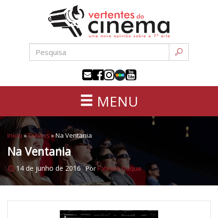
Uma
Pular
nova
para
opinião
o
sobre
conteúdo
a
sétima
arte
MENU
Início
»
Críticas
»
Na Ventania
Na Ventania
14 de junho de 2016
Por
Fabricio Duque