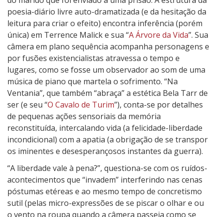
do marido que foi enviado a uma prisão. A estrutura da
poesia-diário livre auto-dramatizada (e da hesitação da
leitura para criar o efeito) encontra inferência (porém
única) em Terrence Malick e sua “
A Árvore da Vida
”. Sua
câmera em plano sequência acompanha personagens e
por fusões existencialistas atravessa o tempo e
lugares, como se fosse um observador ao som de uma
música de piano que martela o sofrimento. “Na
Ventania”, que também “abraça” a estética Bela Tarr de
ser (e seu “
O Cavalo de Turim
”), conta-se por detalhes
de pequenas ações sensoriais da memória
reconstituída, intercalando vida (a felicidade-liberdade
incondicional) com a apatia (a obrigação de se transpor
os iminentes e desesperançosos instantes da guerra).
“A liberdade vale à pena?”, questiona-se com os ruídos-
acontecimentos que “invadem” interferindo nas cenas
póstumas etéreas e ao mesmo tempo de concretismo
sutil (pelas micro-expressões de se piscar o olhar e ou
o vento na roupa quando a câmera passeia como se