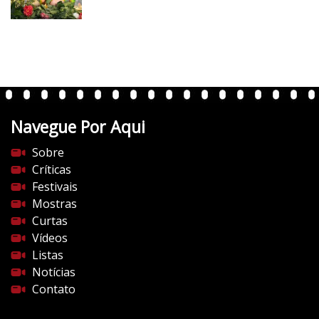
v
e
r
t
e
n
t
Navegue Por Aqui
e
s
Sobre
d
Críticas
o
Festivais
c
Mostras
i
Curtas
n
Vídeos
e
Listas
m
Notícias
a
Contato
.
c