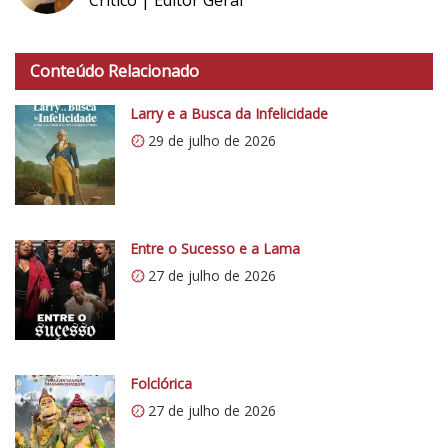
h
t
Conteúdo Relacionado
t
p
Larry e a Busca da Infelicidade
s
29 de julho de 2026
:
/
/
i
0
Entre o Sucesso e a Lama
.
27 de julho de 2026
w
p
.
c
o
Folclórica
m
27 de julho de 2026
/