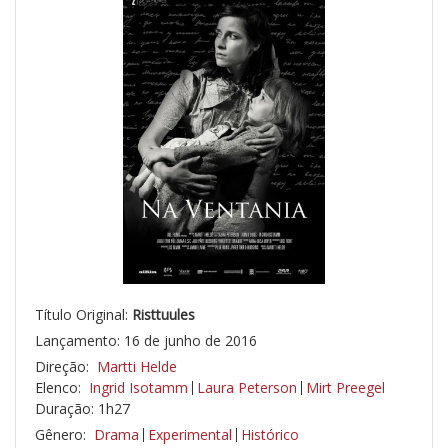
Título Original:
Risttuules
Lançamento: 16 de junho de 2016
Direção:
Martti Helde
Elenco:
Ingrid Isotamm
Laura Peterson
Mirt Preegel
Duração: 1h27
Gênero:
Drama
Experimental
Histórico