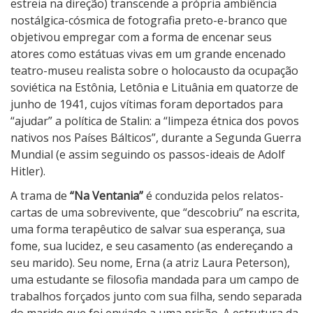
a
estreia na direção) transcende a própria ambiência
nostálgica-cósmica de fotografia preto-e-branco que
objetivou empregar com a forma de encenar seus
atores como estátuas vivas em um grande encenado
teatro-museu realista sobre o holocausto da ocupação
soviética na Estônia, Letônia e Lituânia em quatorze de
junho de 1941, cujos vítimas foram deportados para
“ajudar” a política de Stalin: a “limpeza étnica dos povos
nativos nos Países Bálticos”, durante a Segunda Guerra
Mundial (e assim seguindo os passos-ideais de Adolf
Hitler).
A trama de
“Na Ventania”
é conduzida pelos relatos-
cartas de uma sobrevivente, que “descobriu” na escrita,
uma forma terapêutico de salvar sua esperança, sua
fome, sua lucidez, e seu casamento (as endereçando a
seu marido). Seu nome, Erna (a atriz Laura Peterson),
uma estudante se filosofia mandada para um campo de
trabalhos forçados junto com sua filha, sendo separada