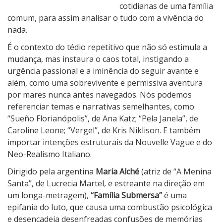
a
cotidianas de uma família
comum, para assim analisar o tudo com a vivência do
nada.
É o contexto do tédio repetitivo que não só estimula a
mudança, mas instaura o caos total, instigando a
urgência passional e a iminência do seguir avante e
além, como uma sobrevivente e permissiva aventura
por mares nunca antes navegados. Nós podemos
referenciar temas e narrativas semelhantes, como
“Sueño Florianópolis”, de Ana Katz; “Pela Janela”, de
Caroline Leone; “Vergel”, de Kris Niklison. E também
importar intenções estruturais da Nouvelle Vague e do
Neo-Realismo Italiano.
Dirigido pela argentina
Maria Alché
(atriz de “A Menina
Santa”, de Lucrecia Martel, e estreante na direção em
um longa-metragem),
“Família Submersa”
é uma
epifania do luto, que causa uma combustão psicológica
e desencadeia desenfreadas confusões de memórias