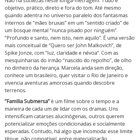
Não há sutilezas neste longa-metragem. Tudo é
objetivo, prático, direto e fora do tom. Até mesmo
quando adentra no universo paralelo dos fantasmas
internos de “mães bruxas” em um “sentido criado” de
um bosque mental “nunca pisado por ninguém”.
“Profundo e santo, nem isto, nem aquilo”. É uma versão
mais conceitual de “Quero ser John Malkovich”, de
Spike Jonze, com “luz, claridade e névoa”. Com as
mesquinharias do irmão “nascido do repolho”, de olho
no dinheiro da herança. Marcela anda sem direção,
conhece um brasileiro, quer visitar o Rio de Janeiro e
vivencia aventuras amorosas quando descobre
terrenos.
“Família Submersa”
é um filme sobre o tempo e a
maneira de cada um de lidar com os dramas. Uns
intensificam catarses alucinógenas, outros querem
potencializar emoções condicionadas e socialmente
esperadas. Contudo, há algo que incomoda: esse limite
tênue, não compatível, entre materialização