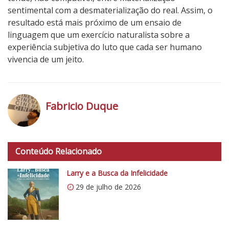
sentimental com a desmaterialização do real. Assim, o
resultado está mais próximo de um ensaio de
linguagem que um exercício naturalista sobre a
experiência subjetiva do luto que cada ser humano
vivencia de um jeito.
2
N
o
Fabricio Duque
t
a
h
d
t
o
Conteúdo Relacionado
t
C
p
Larry e a Busca da Infelicidade
r
s
í
29 de julho de 2026
:
t
/
i
/
c