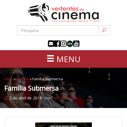
Uma
Pular
nova
para
opinião
o
sobre
conteúdo
a
sétima
arte
MENU
Início
»
Críticas
»
Família Submersa
Família Submersa
2 de abril de 2019
Por
Fabricio Duque