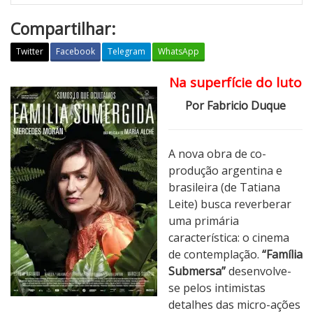
Compartilhar:
Twitter
Facebook
Telegram
WhatsApp
Na superfície do luto
F
a
Por Fabricio Duque
m
í
l
A nova obra de co-
i
produção argentina e
a
brasileira (de Tatiana
S
Leite) busca reverberar
u
uma primária
b
característica: o cinema
m
de contemplação.
“Família
e
Submersa”
desenvolve-
r
se pelos intimistas
s
detalhes das micro-ações