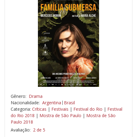
Gênero:
Drama
Nacionalidade:
Argentina
Brasil
Categoria:
Críticas
|
Festivais
|
Festival do Rio
|
Festival
do Rio 2018
|
Mostra de São Paulo
|
Mostra de São
Paulo 2018
Avaliação:
2 de 5