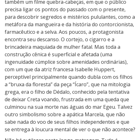
também um filme quebra-cabeças, em que o público
precisa ligar os pontos do passado com o presente,
para descobrir segredos e mistérios pululantes, como a
metáfora da mangueira e da história do contorcionista,
farmacêutico e a selva. Aos poucos, a protagonista
encontra seu descanso. O cortejo, o cigarro e a
brincadeira maquiada de mulher fatal. Mas toda a
construção cênica é superficial e afetada (uma
ingenuidade cúmplice sobre amenidades ordinárias),
com um que da atriz francesa Isabelle Huppert,
perceptível principalmente quando dubla com os filhos
a “bruxa da floresta” da peça “Ícaro”, que na mitologia
grega, era o filho de Dédalo, conhecido pela tentativa
de deixar Creta voando, frustrada em uma queda que
culminou na sua morte nas águas do mar Egeu. Talvez
outro simbolismo sobre a apática Marcela, que não
sabe nada do voo de seus filhos independentes e que
se entrega à loucura mental de ver o que não acontece?