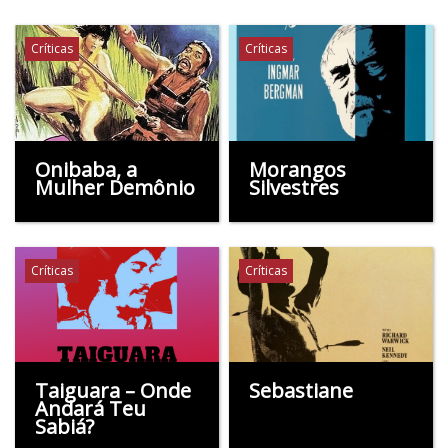
Críticas
Críticas
Onibaba, a
Morangos
Mulher Demônio
Silvestres
Críticas
Críticas
Taiguara – Onde
Sebastiane
Andará Teu
Sabiá?