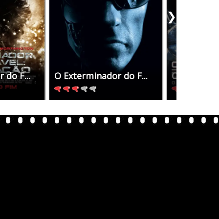
❯
 do F...
O Exterminador do F...
O Extermina